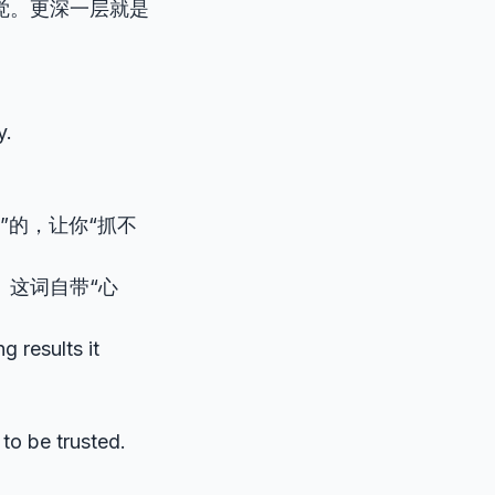
觉。更深一层就是
y.
带走”的，让你“抓不
。这词自带“心
g results it
to be trusted.