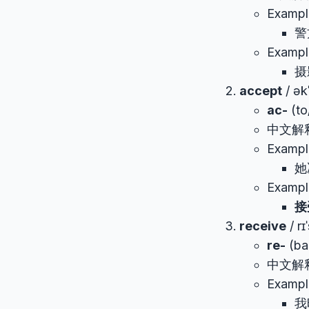
Exampl
警
Exampl
摄
accept
/ ə
ac-
(to
中文解
Exampl
她
Example
接
receive
/ 
re-
(ba
中文解
Example
我