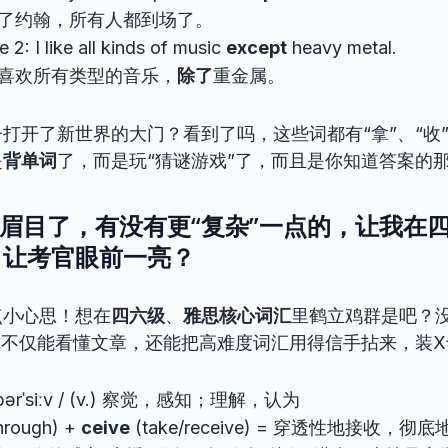
了约翰，所有人都到场了。
 2: I like all kinds of music
except
heavy metal.
喜欢所有类型的音乐，
除了
重金属。
打开了新世界的大门？看到了吗，这些词都有“拿”、“收
是
背单词
了，而是玩“猜谜游戏”了，而且是你知道答案的
有点眉目了，有没有更“复杂”一点的，让我在
，让考官眼前一亮？
点小心思！想在
四六级
、
雅思核心词汇
里鹤立鸡群是吧？
你不仅能看懂文章，还能把高难度词汇用得信手拈来，装
 pərˈsiːv / (v.) 察觉，感知；理解，认为
hrough) +
ceive
(take/receive) = 穿透性地接收，彻