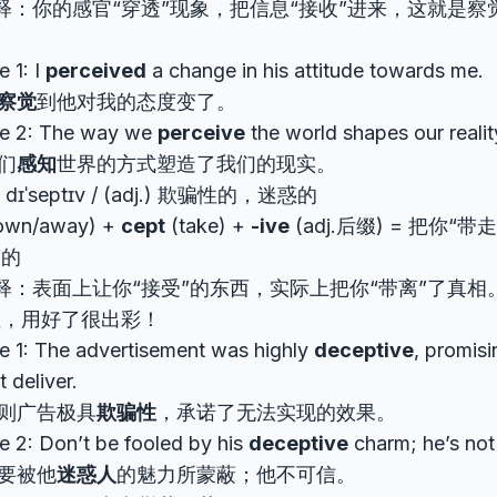
释：你的感官“穿透”现象，把信息“接收”进来，这就是察
。
 1: I
perceived
a change in his attitude towards me.
察觉
到他对我的态度变了。
e 2: The way we
perceive
the world shapes our realit
们
感知
世界的方式塑造了我们的现实。
 dɪˈseptɪv / (adj.) 欺骗性的，迷惑的
own/away) +
cept
(take) +
-ive
(adj.后缀) = 把你“
”的
释：表面上让你“接受”的东西，实际上把你“带离”了真相
性，用好了很出彩！
e 1: The advertisement was highly
deceptive
, promisin
t deliver.
则广告极具
欺骗性
，承诺了无法实现的效果。
 2: Don’t be fooled by his
deceptive
charm; he’s not 
要被他
迷惑人
的魅力所蒙蔽；他不可信。