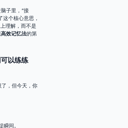
脑子里，“接
了这个核心意思，
本上理解，而不是
现
高效记忆法
的第
词可以练练
识了，但今天，你
捉瞬间。