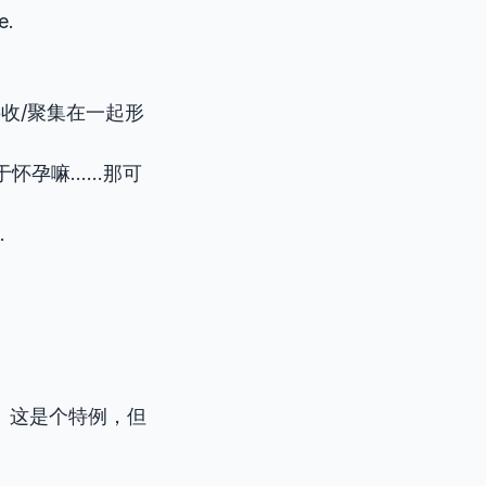
e.
完全地接收/聚集在一起形
于怀孕嘛……那可
.
。这是个特例，但