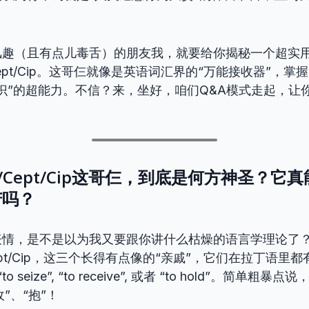
风趣（且有点儿毒舌）的朋友我，就要给你揭秘一个超实用
Cept/Cip。这哥仨就像是英语词汇界的“万能接收器”，
识”的超能力。不信？来，坐好，咱们Q&A模式走起，让
ap/Cept/Cip这哥仨，到底是何方神圣？
苦吗？
表情，是不是以为我又要跟你讲什么枯燥的语言学理论了
ept/Cip，这三个长得有点像的“亲戚”，它们在拉丁语里
“to seize”, “to receive”, 或者 “to hold”。简单粗暴点说
收”、“抱”！