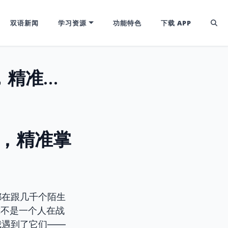
双语新闻
学习资源
功能特色
下载 APP
词根Cap/Cept/Cip：像“接收器”一样，精准掌握知识，英语词汇不再难！
一样，精准掌
都在跟几千个陌生
你不是一个人在战
我遇到了它们——