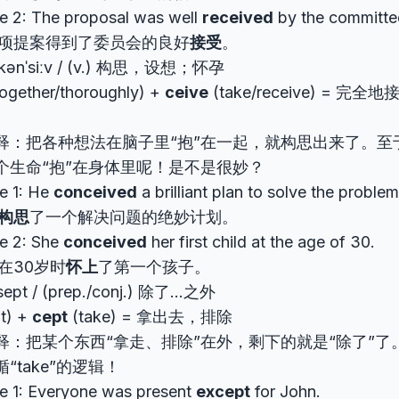
e 2: The proposal was well
received
by the committe
项提案得到了委员会的良好
接受
。
 kənˈsiːv / (v.) 构思，设想；怀孕
ogether/thoroughly) +
ceive
(take/receive) = 
释：把各种想法在脑子里“抱”在一起，就构思出来了。至
个生命“抱”在身体里呢！是不是很妙？
e 1: He
conceived
a brilliant plan to solve the problem
构思
了一个解决问题的绝妙计划。
e 2: She
conceived
her first child at the age of 30.
在30岁时
怀上
了第一个孩子。
ˈsept / (prep./conj.) 除了…之外
t) +
cept
(take) = 拿出去，排除
释：把某个东西“拿走、排除”在外，剩下的就是“除了”了
“take”的逻辑！
e 1: Everyone was present
except
for John.