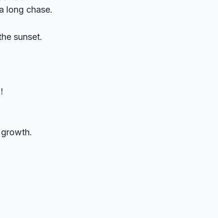
a long chase.
the sunset.
！
r growth.