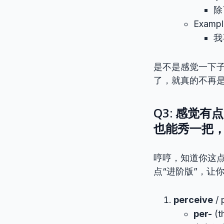
除
Example
我
是不是感觉一下子
了，就真的不再
Q3: 感觉
也能秀一把
哼哼，知道你这
点“进阶版”，让
perceive
/
per-
(t