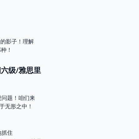
”的影子！理解
那种！
四六级/雅思里
没问题！咱们来
X于无形之中！
底地抓住