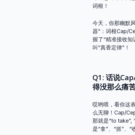
词根！
今天，你那幽默
器”：词根Cap/
握了“精准接收知
叫“真香定律”！
Q1: 话说C
得没那么痛
哎哟喂，看你这
么无聊！Cap/C
那就是“to take”, 
是“拿”、“抓”、“