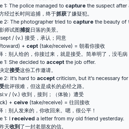
e 1: The police managed to
capture
the suspect after 
方经过长时间追捕，终于
抓获
了嫌疑犯。
e 2: The photographer tried to
capture
the beauty of 
影师试图
捕捉
日落的美景。
kˈsept / (v.) 接受，承认；同意
/toward) +
cept
(take/receive) = 朝着你接收
释：别人给的，你接过来，就是接受。简单明了，没毛病
e 1: She decided to
accept
the job offer.
决定
接受
这份工作邀请。
 2: It’s hard to
accept
criticism, but it’s necessary fo
受
批评很难，但这是成长的必经之路。
rɪˈsiːv / (v.) 收到，接到；（体验）遭受
ck) +
ceive
(take/receive) = 往回接收
释：别人发来的，你收回来。嗯，很公平！
 1: I
received
a letter from my old friend yesterday.
昨天
收到
了一封老朋友的信。