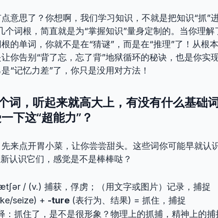
点意思了？你想啊，我们学习知识，不就是把知识“抓”进
几个词根，简直就是为“掌握知识”量身定制的。当你理解
根的单词，你就不是在“猜谜”，而是在“推理”了！从根
让你告别“背了忘，忘了背”地狱循环的秘诀，也是你实
是“记忆力差”了，你只是没用对方法！
收”这个词，听起来就高大上，有没有什么基础
一下这“超能力”？
，先来点开胃小菜，让你尝尝甜头。这些词你可能早就认
重新认识它们，感觉是不是棒棒哒？
kætʃər / (v.) 捕获，俘虏；（用文字或图片）记录，捕捉
ke/seize) +
-ture
(表行为、结果) = 抓住，捕捉
释：抓住了，是不是很形象？物理上的抓捕，精神上的捕