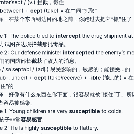
ɪntərˈsept / (v.) 拦截，截住
between) +
cept
(take) = 在中间“抓取”
释：在某个东西到达目的地之前，你跑过去把它“抓”住了
 1: The police tried to
intercept
the drug shipment at 
方试图在边境
拦截
那批毒品。
e 2: Our defense minister
intercepted
the enemy’s me
们的国防部长
截获
了敌人的消息。
e
/ səˈseptəbl / (adj.) 易受影响的，敏感的；能接受…的
ub-, under) +
cept
(take/receive) +
-ible
(能…的) =
住”的
释：好像有什么东西在你下面，很容易就被“接住”了。所
者容易被感染。
 1: Young children are very
susceptible
to colds.
孩子非常
容易感冒
。
 2: He is highly
susceptible
to flattery.