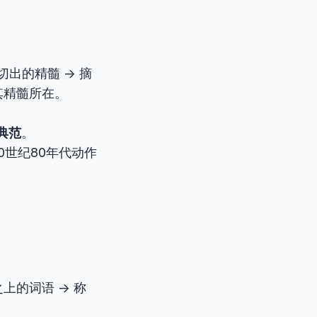
切出的精髓 -> 摘
其精髓所在。
典范
。
影是20世纪80年代动作
上的词语 -> 称