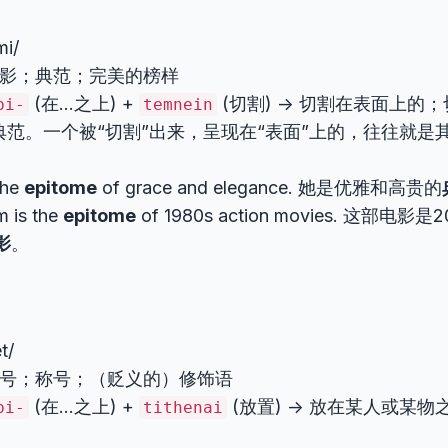
mi/
 缩影；典范；完美的榜样
(在…之上) +
(切割) -> 切割在表面上的；
pi-
temnein
典范。一个被“切割”出来，呈现在“表面”上的，往往就是
the
epitome
of grace and elegance. 她是优雅和高贵的
lm is the
epitome
of 1980s action movies. 这部电
影
。
t/
 绰号；称号；（贬义的）修饰语
(在…之上) +
(放置) -> 放在某人或某物之
pi-
tithenai