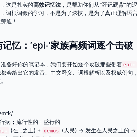
”，这是扎实的
高效记忆法
，是帮助你们从“死记硬背”的
住，词根词缀的学习，不是为了炫技，是为了真正理解语
类旁通！
记忆：’epi-‘家族高频词逐个击破
，准备好你的笔记本，我们要开始逐个攻破那些带着
epi-
我都会给出它的发音、中文释义、词根解析以及权威例句
法。
demɪk/
 流行病；流行性的；盛行的
(在…之上) +
(人民) -> 发生在人民之上的 
pi-
demos