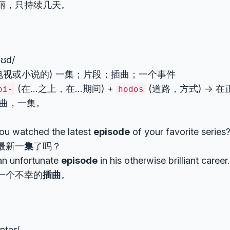
丽，只持续几天。
əʊd/
 (电视或小说的) 一集；片段；插曲；一个事件
(在…之上，在…期间) +
(道路，方式) -> 
pi-
hodos
 插曲，一集。
ou watched the latest
episode
of your favorite se
最新一
集
了吗？
an unfortunate
episode
in his otherwise brilliant 
一个不幸的
插曲
。
entər/