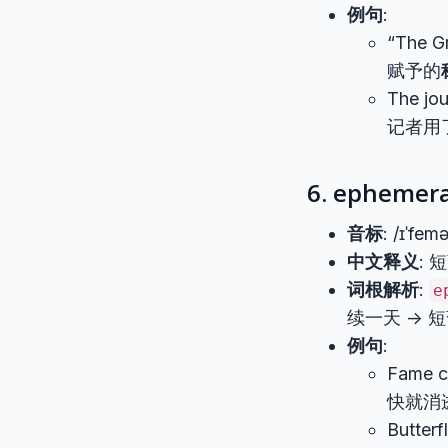
例句
:
“The G
赋予的
The jou
记者用
6. ephemera
音标
: /ɪˈfem
中文释义
:
词根解析
:
e
续一天 -> 
例句
:
Fame 
快就消
Butterf