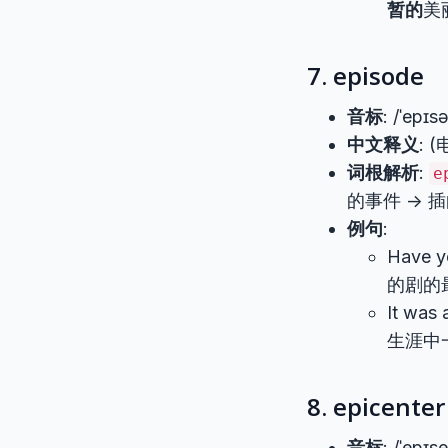
暂的
美
7. episode
音标
: /ˈepɪs
中文释义
:
词根解析
:
e
的事件 ->
例句
:
Have y
的剧的
It was 
生涯中
8. epicenter
音标
: /ˈepɪs