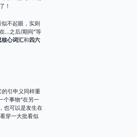
新了！
看似不起眼，实则
“在…之后/期间”等
思核心词汇
和
四六
！
，但它的引申义同样重
当一个事物“在另一
，也可以是发生在
眼看穿一大批看似