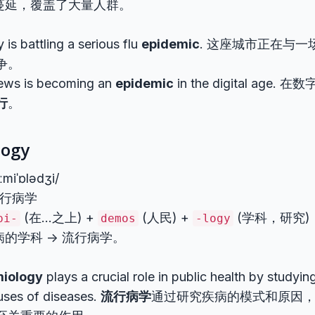
蔓延，覆盖了大量人群。
y is battling a serious flu
epidemic
. 这座城市正在与一
争。
ews is becoming an
epidemic
in the digital age
行
。
logy
iːmiˈɒlədʒi/
流行病学
(在…之上) +
(人民) +
(学科，研究) 
pi-
demos
-logy
的学科 -> 流行病学。
iology
plays a crucial role in public health by studyin
uses of diseases.
流行病学
通过研究疾病的模式和原因