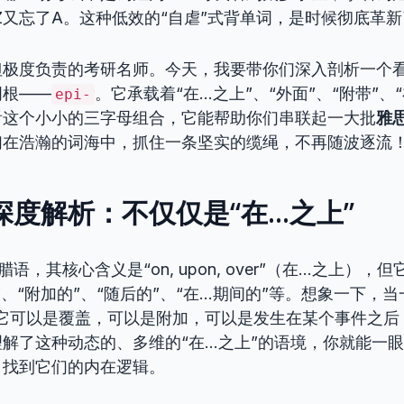
Z又忘了A。这种低效的“自虐”式背单词，是时候彻底革
但极度负责的考研名师。今天，我要带你们深入剖析一个
词根——
。它承载着“在…之上”、“外面”、“附带”、
epi-
看这个小小的三字母组合，它能帮助你们串联起一大批
雅
们在浩瀚的词海中，抓住一条坚实的缆绳，不再随波逐流
-‘深度解析：不仅仅是“在…之上”
语，其核心含义是“on, upon, over”（在…之上）
”、“附加的”、“随后的”、“在…期间的”等。想象一下，
，它可以是覆盖，可以是附加，可以是发生在某个事件之后
解了这种动态的、多维的“在…之上”的语境，你就能一
，找到它们的内在逻辑。