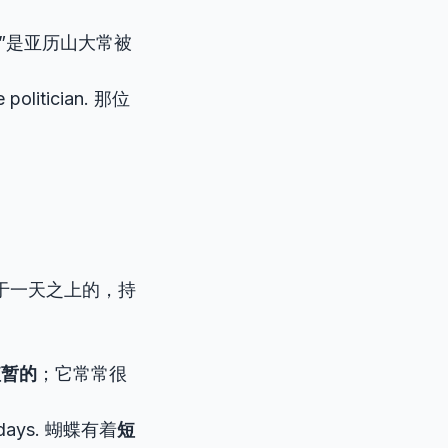
. “大帝”是亚历山大常被
e politician. 那位
仅限于一天之上的，持
短暂的
；它常常很
ew days. 蝴蝶有着
短