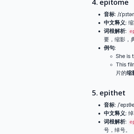
4. epitome
音标
: /ɪˈpɪtə
中文释义
:
词根解析
:
e
要，缩影，
例句
:
She is 
This fi
片的
缩
5. epithet
音标
: /ˈepɪθe
中文释义
:
词根解析
:
e
号，绰号。