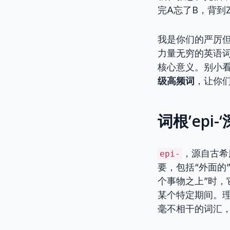
完A忘了B，背到
我是你们的严厉
力量无穷的英语
核心意义。别小
级高频词
，让你
词根’epi
，源自古希腊
epi-
要，包括“外面的
个事物之上”时
某个特定期间。理
毫不相干的词汇