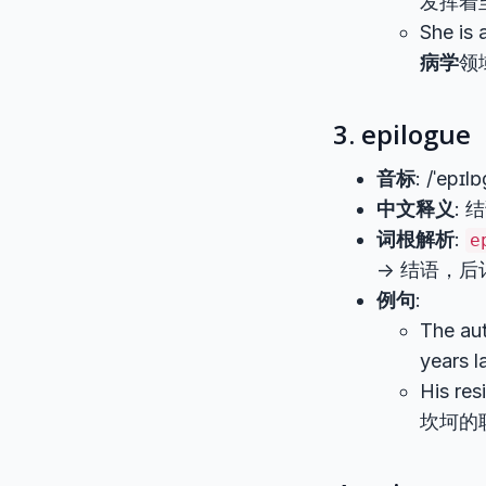
发挥着
She is 
病学
领
3. epilogue
音标
: /ˈepɪlɒ
中文释义
:
词根解析
:
e
-> 结语，
例句
:
The au
years
His res
坎坷的