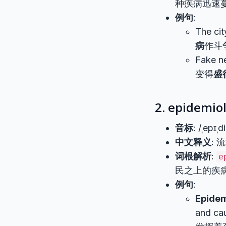
种疾病迅速
例句
:
The cit
病
作斗
Fake n
变得
盛
2. epidemio
音标
: /ˌepɪˌd
中文释义
: 
词根解析
:
e
民之上的疾病
例句
:
Epidem
and ca