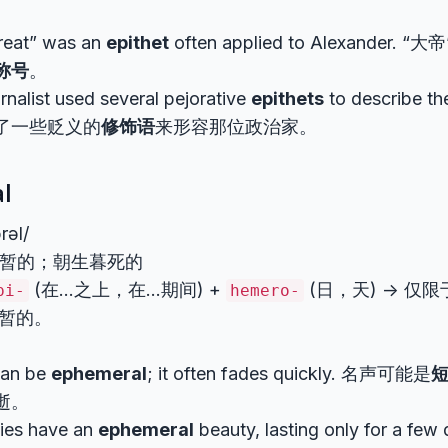
reat” was an
epithet
often applied to Alexander
称号
。
rnalist used several pejorative
epithets
to describe th
了一些贬义的
修饰语
来形容那位政治家。
l
ərəl/
 短暂的；朝生暮死的
(在…之上，在…期间) +
(日，天) -> 
pi-
hemero-
短暂的。
can be
ephemeral
; it often fades quickly. 名声可能是
逝。
lies have an
ephemeral
beauty, lasting only for a f