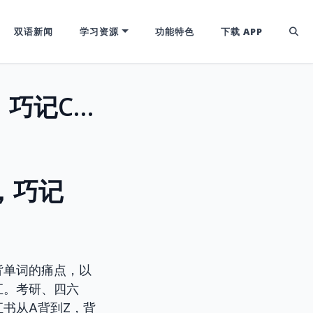
双语新闻
学习资源
功能特色
下载 APP
英语词根'epi-': 揭秘'在…之上'的秘密，巧记CET/雅思高频词！
密，巧记
背单词的痛点，以
汇。考研、四六
书从A背到Z，背