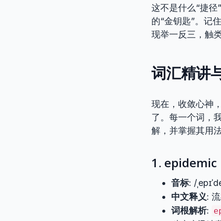
这不是什么“捷径
的“金钥匙”。记
现举一反三，触
词汇精讲与
现在，收敛心神
了。每一个词，
解，并掌握其用
1. epidemic
音标
: /ˌepɪˈ
中文释义
:
词根解析
:
e