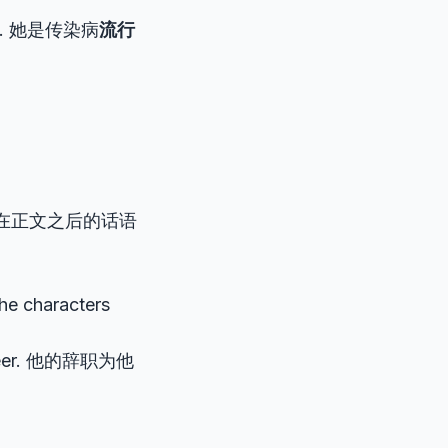
. 她是传染病
流行
附加在正文之后的话语
he characters
career. 他的辞职为他