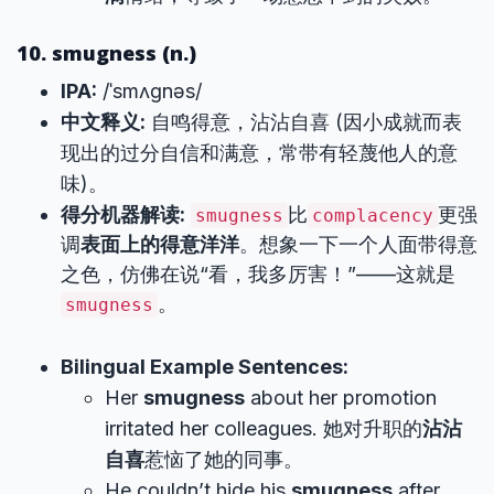
10. smugness (n.)
IPA:
/ˈsmʌɡnəs/
中文释义:
自鸣得意，沾沾自喜 (因小成就而表
现出的过分自信和满意，常带有轻蔑他人的意
味)。
得分机器解读:
比
更强
smugness
complacency
调
表面上的得意洋洋
。想象一下一个人面带得意
之色，仿佛在说“看，我多厉害！”——这就是
。
smugness
Bilingual Example Sentences:
Her
smugness
about her promotion
irritated her colleagues. 她对升职的
沾沾
自喜
惹恼了她的同事。
He couldn’t hide his
smugness
after