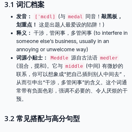
3.1 词汇档案
发音：
(与
同音！
敲黑板，
[ˈmɛdl]
medal
划重点！
这是出题人最爱设的陷阱！)
释义：
干涉，管闲事，多管闲事 (to interfere in
someone else’s business, usually in an
annoying or unwelcome way)
词源小贴士：
源自古法语
Meddle
medler
(混合，搅和)。它与
(中间) 有微妙的
middle
联系，你可以想象成“把自己插到别人中间去”，
从而引申出“干涉，多管闲事”的含义。这个词通
常带有负面色彩，强调不必要的、令人厌烦的干
预。
3.2 常见搭配与高分句型