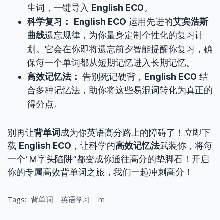
生词，一键导入
English ECO
。
科学复习：
English ECO
运用先进的
艾宾浩斯
曲线
遗忘规律，为你量身定制个性化的复习计
划。它会在你即将遗忘前夕智能提醒你复习，确
保每一个单词都从短期记忆进入长期记忆。
高效记忆法：
告别死记硬背，
English ECO
结
合多种记忆法，助你将这些易混词转化为真正的
得分点。
别再让
背单词
成为你英语高分路上的障碍了！立即下
载
English ECO
，让科学的
高效记忆法
武装你，将每
一个“M字头陷阱”都变成你通往高分的垫脚石！开启
你的专属高效背单词之旅，我们一起冲刺高分！
Tags:
背单词
英语学习
m