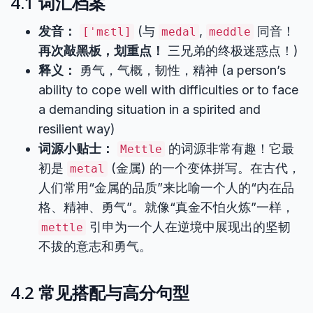
4.1 词汇档案
发音：
(与
,
同音！
[ˈmɛtl]
medal
meddle
再次敲黑板，划重点！
三兄弟的终极迷惑点！)
释义：
勇气，气概，韧性，精神 (a person’s
ability to cope well with difficulties or to face
a demanding situation in a spirited and
resilient way)
词源小贴士：
的词源非常有趣！它最
Mettle
初是
(金属) 的一个变体拼写。在古代，
metal
人们常用“金属的品质”来比喻一个人的“内在品
格、精神、勇气”。就像“真金不怕火炼”一样，
引申为一个人在逆境中展现出的坚韧
mettle
不拔的意志和勇气。
4.2 常见搭配与高分句型