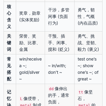
核
干涉，多管
勇气，韧
心
奖章，勋章
闲事 (负面
性，气概
含
(实体奖励)
行为)
(内在品质)
义
关
荣誉、奖
干预、插
勇气、挑
键
励、比赛、
手、闲事、
战、坚韧、
词
金属
搅和 (贬义)
毅力 (褒义)
常
win/receive
test one’s
见
a ~;
~ in/with;
~; show
搭
gold/silver
don’t ~
one’s ~; of
配
~
great ~
像伸出
dd
记
像坚
tt
的手，通常
忆
像绶带，
石，
L
负面，
诀
制成
的
metal
metal