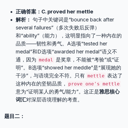
正确答案：C. proved her mettle
解析：
句子中关键词是“bounce back after
several failures”（多次失败后反弹）
和“ability”（能力），这明显指向了一种内在的
品质——韧性和勇气。A选项“tested her
medal”和D选项“awarded her medal”语义不
通，因为
是奖章，不能被“考验”或“证
medal
明”。B选项“showed her meddle”是“展现她的
干涉”，与语境完全不符。只有
表达了
mettle
这种内在的坚韧品质，
prove one's mettle
意为“证明某人的勇气/能力”。这正是
雅思核心
词汇
对深层语境理解的考查。
题目二：