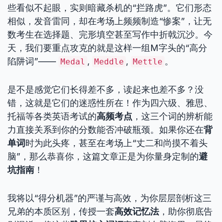
些看似不起眼，实则暗藏杀机的“拦路虎”。它们形态
相似，发音雷同，却在考场上频频制造“惨案”，让无
数考生在选择题、完形填空甚至写作中折戟沉沙。今
天，我们要重点攻克的就是这样一组M字头的“高分
陷阱词”——
,
,
。
Medal
Meddle
Mettle
是不是感觉它们长得差不多，读起来也差不多？没
错，这就是它们的迷惑性所在！作为四六级、雅思、
托福等各类英语考试的
高频考点
，这三个词的辨析能
力直接关系到你的分数能否冲破瓶颈。如果你还在
背
单词
时为此头疼，甚至在考场上“丈二和尚摸不着头
脑”，那么恭喜你，这篇文章正是为你量身定制的
避
坑指南
！
我将以“得分机器”的严谨与高效，为你层层剖析这三
兄弟的本质区别，传授一套
高效记忆法
，助你彻底告