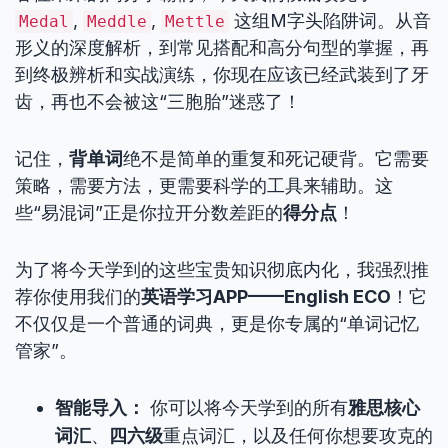
,
,
这组M字头陷阱词。从音
Medal
Meddle
Mettle
形义的深度解析，到常见搭配和高分句型的掌握，再
到终极辨析和实战演练，你现在应该已经武装到了牙
齿，再也不会被这“三胞胎”迷惑了！
记住，
背单词
绝不是简单的重复和死记硬背。它需要
策略，需要方法，更需要科学的工具来辅助。这
些“易混词”正是你拉开分数差距的
得分点
！
为了将今天学到的这些宝贵知识彻底内化，我强烈推
荐你使用我们的
英语学习APP——English ECO
！它
不仅仅是一个普通的词典，更是你专属的“单词记忆
管家”。
智能导入：
你可以将今天学到的所有
雅思核心
词汇
、
四六级
重点词汇，以及任何你想要攻克的