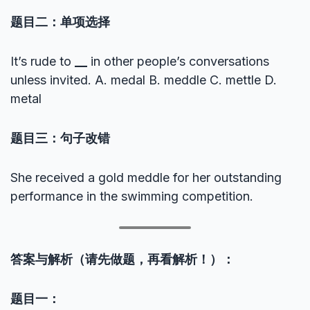
题目二：单项选择
It’s rude to
__
in other people’s conversations
unless invited. A. medal B. meddle C. mettle D.
metal
题目三：句子改错
She received a gold meddle for her outstanding
performance in the swimming competition.
答案与解析（请先做题，再看解析！）：
题目一：