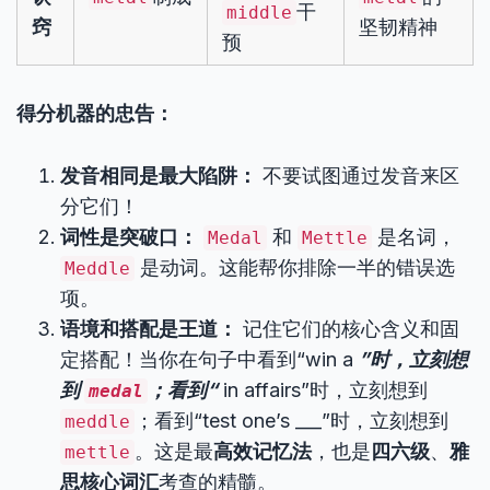
干
middle
窍
坚韧精神
预
得分机器的忠告：
发音相同是最大陷阱：
不要试图通过发音来区
分它们！
词性是突破口：
和
是名词，
Medal
Mettle
是动词。这能帮你排除一半的错误选
Meddle
项。
语境和搭配是王道：
记住它们的核心含义和固
定搭配！当你在句子中看到“win a
”时，立刻想
到
；看到“
in affairs”时，立刻想到
medal
；看到“test one’s ___”时，立刻想到
meddle
。这是最
高效记忆法
，也是
四六级
、
雅
mettle
思核心词汇
考查的精髓。