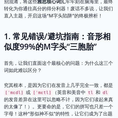
别混淆，将这些
雅思核心词汇
牢牢刻在脑海里，最终
转化为你通往高分的得分利器！废话不多说，让我们
直入主题，开启这场“M字头陷阱”的终极辨析！
1. 常见错误/避坑指南：音形相
似度99%的M字头“三胞胎”
首先，让我们直面这个最核心的问题：为什么这三个
词如此难以区分？
究其根本，是因为它们在发音上几乎完全一致，都是
或
（英音和美音中
和
[ˈmɛdl]
[ˈmɛtl]
tl
dl
的发音差异在这里可以忽略不计，因为它们读起来真
的太像了！）。更要命的是，它们的拼写也只差一个
字母！这种“形似神不似”的特性，让它们成为了出题