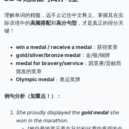
理解单词的精髓，远不止记住中文释义。掌握其在实
际语境中的
高频搭配
和
高分句型
，才是真正的得分关
键！
win a medal / receive a medal
：获得奖章
gold/silver/bronze medal
：金/银/铜牌
medal for bravery/service
：因英勇/贡献而
颁发的奖章
Olympic medal
：奥运奖牌
例句分析（划重点！）：
She proudly displayed the
gold medal
she
won in the marathon.
(她自豪地展示着在马拉松比赛中赢得的金