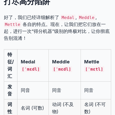
打尽高分陷阱
好了，我们已经详细解析了
,
,
Medal
Meddle
各自的特点。现在，让我们把它们放在一
Mettle
起，进行一次“得分机器”级别的终极对比，让你彻底
告别混淆！
特
征/
Medal
Meddle
Mettle
词
[ˈmɛdl]
[ˈmɛdl]
[ˈmɛtl]
汇
发
同音
同音
同音
音
词
动词 (不及
名词 (不可
名词 (可数)
性
物)
数)