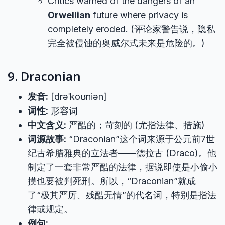
Critics warned of the dangers of an
Orwellian
future where privacy is
completely eroded. (评论家警告说，隐私
完全被侵蚀的奥威尔式未来是危险的。)
9. Draconian
发音:
[drəˈkoʊniən]
词性:
形容词
中文含义:
严酷的；苛刻的 (尤指法律、措施)
词源故事:
“Draconian”这个词来源于公元前7世
纪古希腊雅典的立法者——德拉古 (Draco)。他
制定了一套非常严酷的法律，据说即使是小偷小
摸也要被判死刑。所以，“Draconian”就成
了“极其严厉、残酷无情”的代名词，特别是指法
律或规定。
例句: