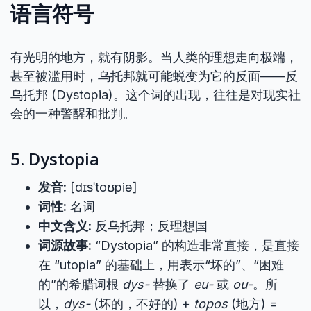
语言符号
有光明的地方，就有阴影。当人类的理想走向极端，
甚至被滥用时，乌托邦就可能蜕变为它的反面——反
乌托邦 (Dystopia)。这个词的出现，往往是对现实社
会的一种警醒和批判。
5. Dystopia
发音:
[dɪsˈtoʊpiə]
词性:
名词
中文含义:
反乌托邦；反理想国
词源故事:
“Dystopia” 的构造非常直接，是直接
在 “utopia” 的基础上，用表示“坏的”、“困难
的”的希腊词根
dys-
替换了
eu-
或
ou-
。所
以，
dys-
(坏的，不好的) +
topos
(地方) =