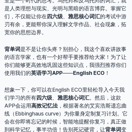
至是一个时代的思考。乌托邦和反乌托邦的词汇，就
是人类理想与现实、光明与黑暗的语言博弈。掌握它
们，不仅能让你在
四六级
、
雅思核心词汇
的考试中游
刃有余，更能帮你深入理解文学作品、社会现象，拓
宽你的思想边界。
背单词
是不是让你头疼？别担心，我这个喜欢讲故事
的语言学家，也有一个好帮手要推荐给大家！为了让
你们能够更高效地巩固这些知识点，我强烈推荐你们
使用我们的
英语学习APP
——
English ECO
！
想象一下，你可以在English ECO里轻松导入今天我
们学习的所有
四六级
、
雅思核心词汇
。然后，这款
APP会运用
高效记忆法
，根据著名的艾宾浩斯遗忘曲
线（Ebbinghaus curve）为你量身定制复习计划。它
会在你即将忘记的时候，智能地提醒你复习，真正做
到科学记忆，事半功倍！告别死记硬背，让
背单词
变