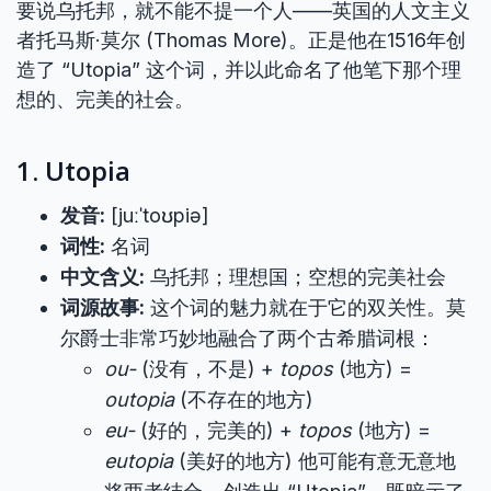
要说乌托邦，就不能不提一个人——英国的人文主义
者托马斯·莫尔 (Thomas More)。正是他在1516年创
造了 “Utopia” 这个词，并以此命名了他笔下那个理
想的、完美的社会。
1. Utopia
发音:
[juːˈtoʊpiə]
词性:
名词
中文含义:
乌托邦；理想国；空想的完美社会
词源故事:
这个词的魅力就在于它的双关性。莫
尔爵士非常巧妙地融合了两个古希腊词根：
ou-
(没有，不是) +
topos
(地方) =
outopia
(不存在的地方)
eu-
(好的，完美的) +
topos
(地方) =
eutopia
(美好的地方) 他可能有意无意地