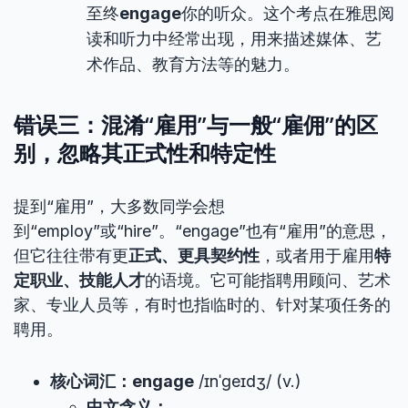
至终
engage
你的听众。这个考点在雅思阅
读和听力中经常出现，用来描述媒体、艺
术作品、教育方法等的魅力。
错误三：混淆“雇用”与一般“雇佣”的区
别，忽略其正式性和特定性
提到“雇用”，大多数同学会想
到“employ”或“hire”。“engage”也有“雇用”的意思，
但它往往带有更
正式、更具契约性
，或者用于雇用
特
定职业、技能人才
的语境。它可能指聘用顾问、艺术
家、专业人员等，有时也指临时的、针对某项任务的
聘用。
核心词汇：engage
/ɪnˈɡeɪdʒ/ (v.)
中文含义：