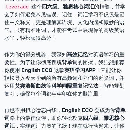
这个
四六级
、
雅思核心词汇
的精髓，并学
leverage
会了如何避免常见错误。记住，词汇学习不仅仅是记
住中文释义，更是理解其语境、文化内涵和微妙的语
气。只有精准用词，才能在考试中展现你的高级英语
水平，轻松获得高分！
作为你的得分机器，我深知
高效记忆
对英语学习的重
要性。为了让你彻底摆脱
背单词
的困扰，我强烈推荐
你使用
English ECO
这款
英语学习APP
！它能让你
轻松导入今天学到的所有高频词和它们的近义词，并
运用
艾宾浩斯曲线
等
科学间隔重复记忆法
，智能规划
复习，确保每个词都牢牢印在你的脑海里。
再也不用担心遗忘曲线，
English ECO
会成为你
背单
词
路上的最佳伙伴，助你轻松攻克
四六级
、
雅思核心
词汇
，实现词汇力质的飞跃！现在就行动起来，让你