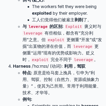
The workers felt they were being
exploited
by their employer.
工人们觉得他们被雇主
剥削
了。
与
的区别:
褒义时与
leverage
Exploit
有些相似，都含有“充分利
leverage
用”之意。但
更侧重“开发”或“发
exploit
掘”出某物的潜在价值，而
更
leverage
侧重“运用”现有的优势或影响力。贬义
时，
完全不同于
。
exploit
leverage
Harness
/ˈhɑːrnɪs/ (动词):
利用，驾驭
特点:
原意是给马套上挽具，引申为“利
用、驾驭、控制（自然力、资源或抽象力
量）”，使其为己所用。常用于利用能量、
技术、才华等。
例句:
Scientists are working to
harness