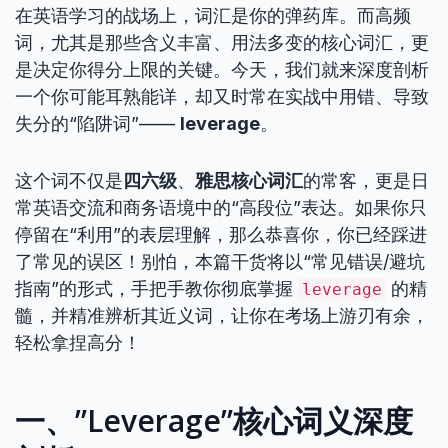
在英语学习的战场上，词汇是你的弹药库。而高频
词，尤其是那些含义丰富、用法多变的核心词汇，更
是决定你得分上限的关键。今天，我们就来深度剖析
一个你可能耳熟能详，却又时常在实战中用错、导致
失分的“陷阱词”——
leverage
。
这个词不仅是
四六级
、
雅思核心词汇
的常客，更是日
常英语交流和商务语境中的“高段位”表达。如果你只
停留在“利用”的表层理解，那么恭喜你，你已经踩进
了常见的误区！别怕，本篇干货将以“常见错误/避坑
指南”的形式，手把手教你彻底掌握
的精
leverage
髓，并精准辨析其近义词，让你在考场上游刃有余，
轻松拿捏高分！
一、”Leverage”核心词义深度