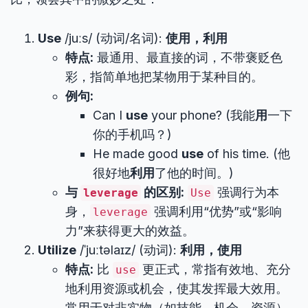
Use
/juːs/ (动词/名词):
使用，利用
特点:
最通用、最直接的词，不带褒贬色
彩，指简单地把某物用于某种目的。
例句:
Can I
use
your phone? (我能
用
一下
你的手机吗？)
He made good
use
of his time. (他
很好地
利用
了他的时间。)
与
的区别:
强调行为本
leverage
Use
身，
强调利用“优势”或“影响
leverage
力”来获得更大的效益。
Utilize
/ˈjuːtəlaɪz/ (动词):
利用，使用
特点:
比
更正式，常指有效地、充分
use
地利用资源或机会，使其发挥最大效用。
常用于对非实物（如技能、机会、资源）