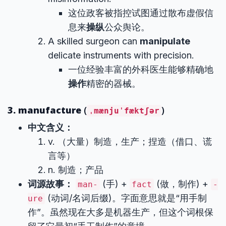
这位政客被指控试图通过散布虚假信
息来
操纵
公众舆论。
A skilled surgeon can
manipulate
delicate instruments with precision.
一位经验丰富的外科医生能够精确地
操作
精密的器械。
3. manufacture
(
)
ˌmænjuˈfæktʃər
中文含义：
v. （大量）制造，生产；捏造（借口、谎
言等）
n. 制造；产品
词源故事：
(手) +
(做，制作) +
man-
fact
-
(动词/名词后缀)。字面意思就是“用手制
ure
作”。虽然现在大多是机器生产，但这个词根保