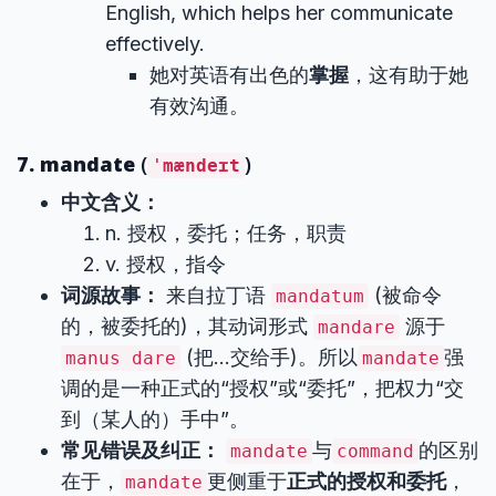
English, which helps her communicate
effectively.
她对英语有出色的
掌握
，这有助于她
有效沟通。
7. mandate
(
)
ˈmændeɪt
中文含义：
n. 授权，委托；任务，职责
v. 授权，指令
词源故事：
来自拉丁语
(被命令
mandatum
的，被委托的)，其动词形式
源于
mandare
(把…交给手)。所以
强
manus dare
mandate
调的是一种正式的“授权”或“委托”，把权力“交
到（某人的）手中”。
常见错误及纠正：
与
的区别
mandate
command
在于，
更侧重于
正式的授权和委托
，
mandate