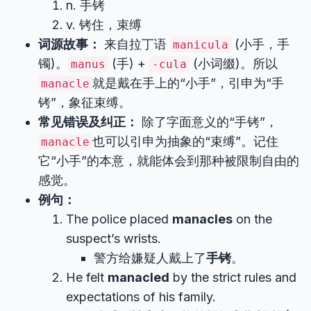
n. 手铐
v. 铐住，束缚
词源故事：
来自拉丁语
(小手，手
manicula
镯)。
(手) +
(小词缀)。所以
manus
-cula
就是戴在手上的“小手”，引申为“手
manacle
铐”，象征束缚。
常见错误及纠正：
除了字面意义的“手铐”，
也可以引申为抽象的“束缚”。记住
manacle
它“小手”的本意，就能体会到那种被限制自由的
感觉。
例句：
The police placed
manacles
on the
suspect’s wrists.
警方给嫌疑人戴上了
手铐
。
He felt
manacled
by the strict rules and
expectations of his family.