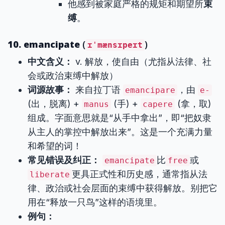
他感到被家庭严格的规矩和期望所
束
缚
。
10. emancipate
(
)
ɪˈmænsɪpeɪt
中文含义：
v. 解放，使自由（尤指从法律、社
会或政治束缚中解放）
词源故事：
来自拉丁语
，由
emancipare
e-
(出，脱离) +
(手) +
(拿，取)
manus
capere
组成。字面意思就是“从手中拿出”，即“把奴隶
从主人的掌控中解放出来”。这是一个充满力量
和希望的词！
常见错误及纠正：
比
或
emancipate
free
更具正式性和历史感，通常指从法
liberate
律、政治或社会层面的束缚中获得解放。别把它
用在“释放一只鸟”这样的语境里。
例句：