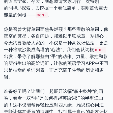
的语言学家。今天，我想邀请大家进行一次特别
的“手动”探索，去挖掘一个看似简单，实则蕴含巨大
能量的词根——
。
man-
你是否曾为背单词而焦头烂额？那些零散的单词，像
夜空的繁星，各自闪烁，却难以串联成章。别担心，
今天我要教给大家的，不仅是一种高效记忆法，更是
一种将散沙聚成高塔的“心法”。我们会从词根
man-
出发，带你了解那些由“手”的动作、力量、掌控和影
响所衍生出的高阶词汇，让你的英语学习APP中不再
只是枯燥的单词列表，而是充满了生动的历史和逻
辑。
准备好了吗？让我们一起展开这幅“掌中乾坤”的画
卷，看看一双“手”是如何撑起英语词汇的半壁江山
的！这不仅能帮你轻松应对四六级、雅思核心词汇，
更能让你在语言的海洋中，找到属于自己的高效记忆