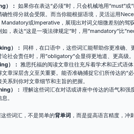
ing）：
如果你在表达“必须”时，只会机械地用”must”或”ha
确性得分就会受限。而当你能根据语境，灵活运用Necess
ory、Mandatory或Imperative，展现出对词义细微差别
，表达“这是一项法律规定”时，用”mandatory”比”nec
。
king）：
同样，在口语中，这些词汇能帮助你更准确、
论社会责任时，用”obligatory”会显得更地道、更高级
ing）：
雅思托福的阅读文章往往充斥着学术和正式语体
解文章深层含义至关重要。能否准确捕捉它们所传达的“必
接关系到你对文章细节和主旨的把握。
ning）：
理解这些词汇在对话或讲座中传达的语气和强
信息。
握这些词汇，不是简单的
背单词
，而是提高语言精度，冲