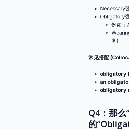
Necess
Obliga
例如：A d
Wearing
务)
常见搭配 (Colloc
obligatory 
an obligat
obligatory
Q4：那么“
的“Oblig