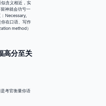
看似含义相近，实
不留神就会功亏一
cessary,
界”，是你在口语、写作
tion method）
福高分至关
用是考官衡量你语