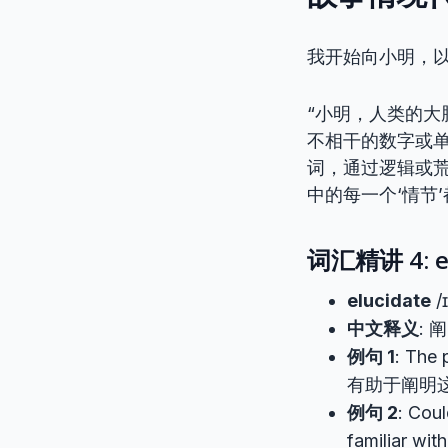
我开始向小明，
“小明，人类的
不相干的数字或
词，通过逻辑或
中的每一个‘情节
词汇精讲 4: el
elucidate
/
中文释义
:
例句 1
: The 
有助于阐明
例句 2
: Cou
familiar