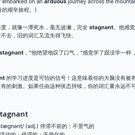
y embarked on an
arduous
journey across the moun
岭的艰辛旅程。)
进度，就像一潭死水，毫无波澜，完全
stagnant
。他感觉
进不去，旧的词汇又流失得飞快。
stagnant
，”他绝望地叹了口气，“感觉学了跟没学一样
nt
的学习进度是可怕的信号！这意味着你的大脑没有被
应有的刺激。如果任由这种状态持续，你的词汇量永远不
tagnant
ˈstæɡnənt/ (adj.) 停滞不前的；不景气的
 不流动的；停滞的；无变化的