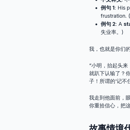
例句 1
: His 
frustra
例句 2
: A
st
失业率。)
我，也就是你们
“小明，抬起头
就趴下认输了？
子！所谓的‘记不
我走到他面前，
你重拾信心，把
故事情境代