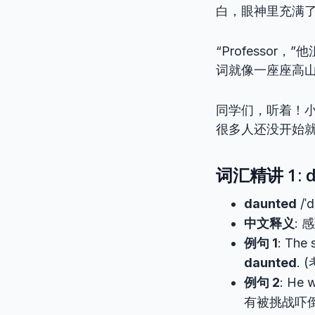
白，眼神里充满
“Professo
词就像一座座高
同学们，听着！
很多人还没开始
词汇精讲 1: d
daunted
/ˈ
中文释义
:
例句 1
: The 
daunted
.
例句 2
: He 
有被挑战吓