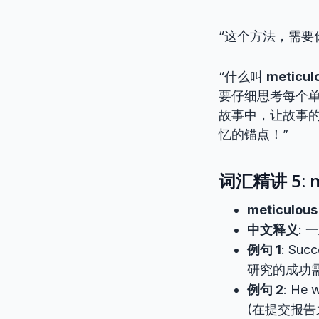
“这个方法，需要
“什么叫
meticul
要仔细思考每个
故事中，让故事
忆的锚点！”
词汇精讲 5: m
meticulous
中文释义
:
例句 1
: Succ
研究的成功
例句 2
: He 
(在提交报