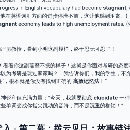
progress in English vocabulary had become
stagnant
,
tion. (他在英语词汇方面的进步停滞不前，这让他感到沮丧。)
agnant
economy leads to high unemployment ra
的严厉教授，看到小明这副模样，终于忍无可忍了！
来！看看你这副萎靡不振的样子！这就是你面对考研的态度
你以为考研是玩过家家吗？！我告诉你们，我的学生，不
住’，根本就是你没有找到正确的
高效记忆法
！”
眼神锐利但充满力量：“今天，我就要彻底
elucidate
一种
这些单词变成你指尖跳动的音符，而不是沉重的枷锁！”
入 - 第二幕：拨云见日：故事链