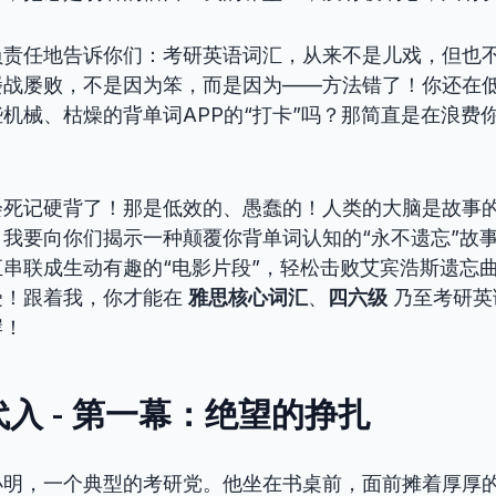
负责任地告诉你们：考研英语词汇，从来不是儿戏，但也
屡战屡败，不是因为笨，而是因为——方法错了！你还在
机械、枯燥的背单词APP的“打卡”吗？那简直是在浪费
会死记硬背了！那是低效的、愚蠢的！人类的大脑是故事
我要向你们揭示一种颠覆你背单词认知的“永不遗忘”故
串联成生动有趣的“电影片段”，轻松击败艾宾浩斯遗忘
受！跟着我，你才能在
雅思核心词汇
、
四六级
乃至考研英
岸！
入 - 第一幕：绝望的挣扎
小明，一个典型的考研党。他坐在书桌前，面前摊着厚厚