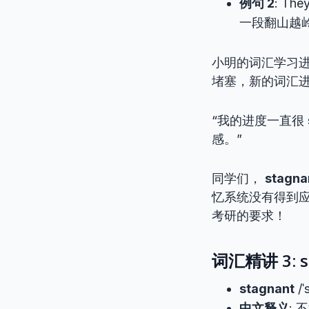
例句 2
: The
一段翻山越
小明的词汇学习
堵塞，新的词汇
“我的进度一直很
感。”
同学们，
stagna
忆系统没有得到
考研的要求！
词汇精讲 3: s
stagnant
/
中文释义
: