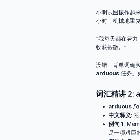
小明试图振作起
小时，机械地重复着“
“我每天都在努力，
收获甚微。”
没错，背单词确
arduous
任务。
词汇精讲 2: a
arduous
/ˈ
中文释义
:
例句 1
: Memo
是一项艰巨