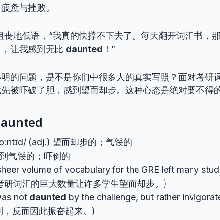
了疲惫与挫败。
r，”他沮丧地低语，“我真的快撑不下去了。每天翻开词汇书
山，让我感到无比
daunted
！”
小明的问题，是不是你们中很多人的真实写照？面对考研
就先被吓破了胆，感到望而却步。这种心态是绝对要不得
aunted
dɔːntɪd/ (adj.) 望而却步的；气馁的
 感到气馁的；吓倒的
sheer volume of vocabulary for the GRE left many stud
 (考研词汇的巨大数量让许多学生望而却步。)
was not
daunted
by the challenge, but rather invigor
倒，反而因此振奋起来。)