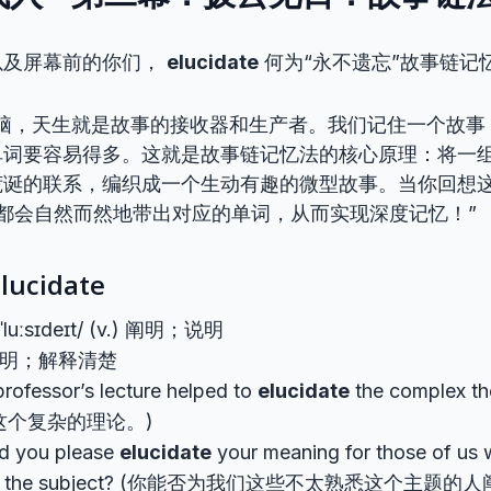
以及屏幕前的你们，
elucidate
何为“永不遗忘”故事链记
大脑，天生就是故事的接收器和生产者。我们记住一个故事
单词要容易得多。这就是故事链记忆法的核心原理：将一
荒诞的联系，编织成一个生动有趣的微型故事。当你回想
’都会自然而然地带出对应的单词，从而实现深度记忆！”
ucidate
ɪˈluːsɪdeɪt/ (v.) 阐明；说明
 阐明；解释清楚
professor’s lecture helped to
elucidate
the complex 
这个复杂的理论。)
ld you please
elucidate
your meaning for those of us 
 with the subject? (你能否为我们这些不太熟悉这个主