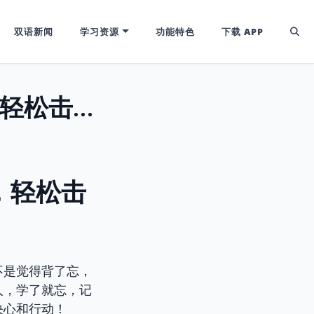
双语新闻
学习资源
功能特色
下载 APP
“永不遗忘”故事链记忆法：串联单词，轻松击败遗忘曲线！
，轻松击
不是觉得背了忘，
人，学了就忘，记
决心和行动！