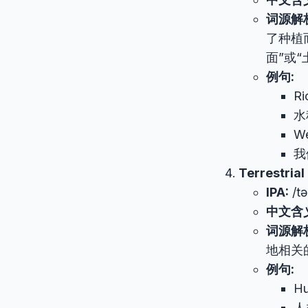
词源解
了种植
面”或
例句:
Ri
水
We
我
Terrestrial
IPA:
/tə
中文含
词源解
地相关
例句:
Hu
人