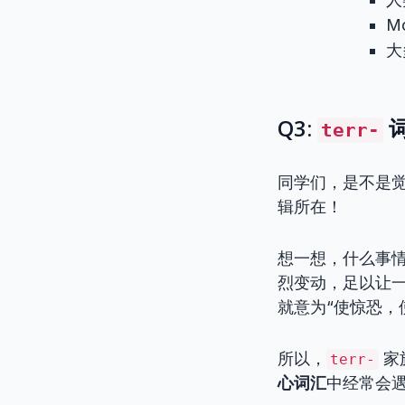
Mo
大
Q3:
词
terr-
同学们，是不是觉
辑所在！
想一想，什么事情
烈变动，足以让
就意为“使惊恐，
所以，
家
terr-
心词汇
中经常会