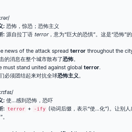
ɛrər/
义:
恐怖，惊恐；恐怖主义
析:
源自拉丁语
terror
，意为“巨大的恐惧”。这是“恐怖”
e news of the attack spread
terror
throughout the cit
击的消息在整个城市散布了
恐怖
。
 must stand united against global
terror
.
们必须团结起来对抗全球
恐怖主义
。
ɛrɪfaɪ/
义:
使…感到恐怖，恐吓
析:
+
(动词后缀，表示“使…化”)。让别
terror
-ify
”。