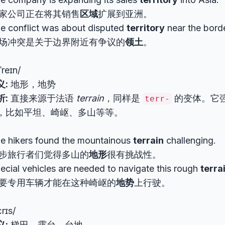
家公司正在将其销售
区域
扩展到亚洲。
e conflict was about disputed
territory
near the borde
场冲突是关于边界附近有争议的
领土
。
ˈreɪn/
义:
地形，地势
析:
直接来源于法语
terrain
，同样是
的变体。它
terr-
，比如平坦、崎岖、多山等等。
e hikers found the mountainous
terrain
challenging.
步旅行者们觉得多山的
地形
很有挑战性。
ecial vehicles are needed to navigate this rough
terra
要专用车辆才能在这种崎岖的
地势
上行驶。
ɛrɪs/
义:
梯田，露台，台地