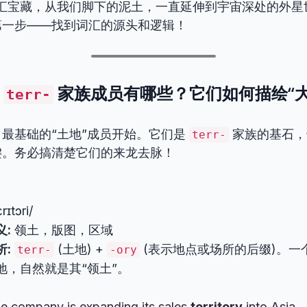
词汇宝藏，从我们脚下的泥土，一直延伸到宇宙深处的外星
第一步——找到词汇的源头和逻辑！
的
家族成员有哪些？它们如何描绘“大
terr-
最基础的“土地”成员开始。它们是
家族的基石，
terr-
键。务必搞清楚它们的来龙去脉！
rɪtɔri/
义:
领土，版图，区域
析:
(土地) +
(表示地点或场所的后缀)。一
terr-
-ory
地，自然就是其“领土”。
e company is expanding its sales
territory
into Asia.