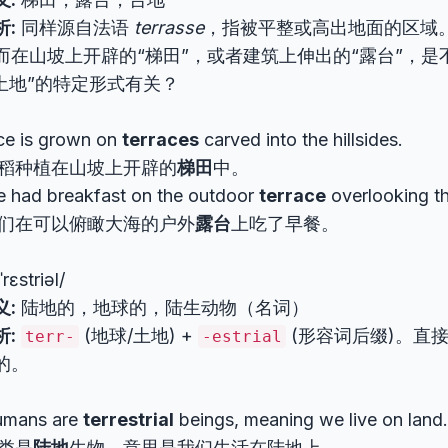
析:
同样源自法语
terrasse
，指被平整或高出地面的区域
而在山坡上开辟的“梯田”，或者建筑上伸出的“露台”，是
“土地”的特定形式有关？
ce is grown on
terraces
carved into the hillsides.
稻种植在山坡上开辟的
梯田
中。
 had breakfast on the outdoor
terrace
overlooking th
们在可以俯瞰大海的户外
露台
上吃了早餐。
ˈrɛstriəl/
义:
陆地的，地球的，陆生动物（名词）
析:
(地球/土地) +
(形容词后缀)。直
terr-
-estrial
的。
mans are
terrestrial
beings, meaning we live on land.
类是
陆地
生物，意思是我们生活在陆地上。