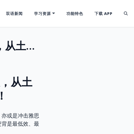
双语新闻
学习资源
功能特色
下载 APP
『地心引力』效应：深挖 `terr-` 词根，从土地到太空，你的英语词汇版图大解锁！
，从土
！
，亦或是冲击雅思
硬背是最低效、最