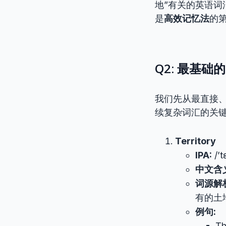
地”有关的英语
是
高效记忆法
的
Q2: 最基础
我们先从最直接、
续复杂词汇的关
Territory
IPA:
/’tɛ
中文含
词源解
有的土
例句:
Th