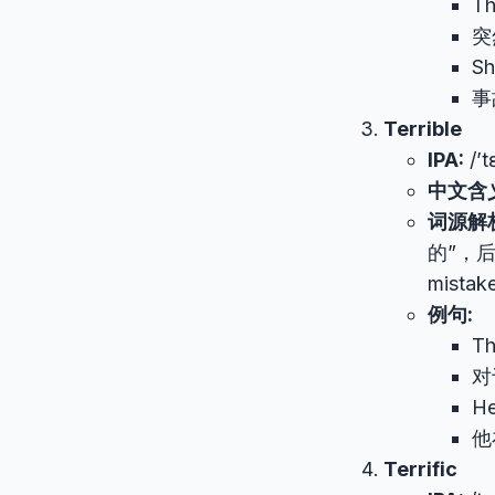
Th
突
S
事
Terrible
IPA:
/’t
中文含
词源解
的”，后
mista
例句:
Th
对
H
他
Terrific