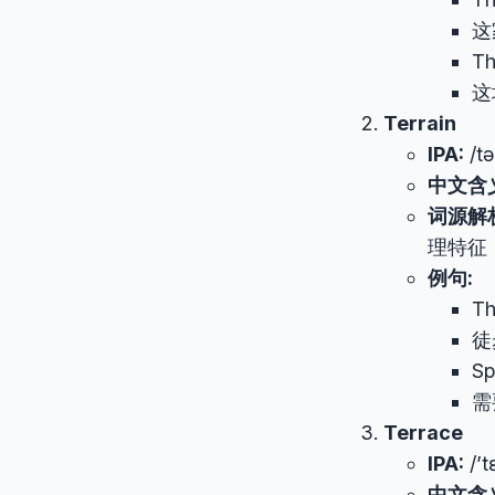
这
Th
这
Terrain
IPA:
/tə
中文含
词源解
理特征
例句:
Th
徒
Sp
需
Terrace
IPA:
/’t
中文含