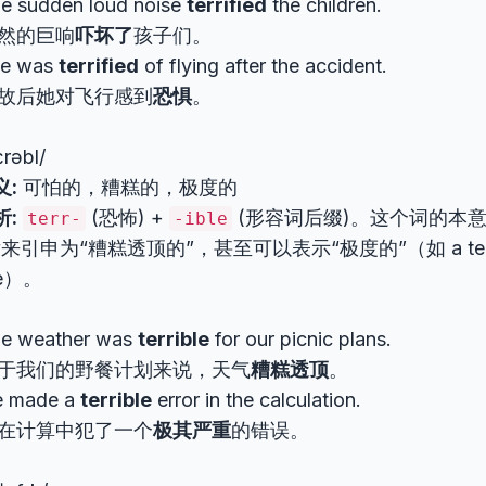
e sudden loud noise
terrified
the children.
然的巨响
吓坏了
孩子们。
he was
terrified
of flying after the accident.
故后她对飞行感到
恐惧
。
ɛrəbl/
义:
可怕的，糟糕的，极度的
析:
(恐怖) +
(形容词后缀)。这个词的本意
terr-
-ible
来引申为“糟糕透顶的”，甚至可以表示“极度的”（如 a terri
ke）。
e weather was
terrible
for our picnic plans.
于我们的野餐计划来说，天气
糟糕透顶
。
e made a
terrible
error in the calculation.
在计算中犯了一个
极其严重
的错误。