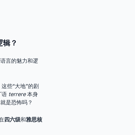
逻辑？
是语言的魅力和逻
这些“大地”的剧
丁语
terrere
本身
不就是恐怖吗？
在
四六级
和
雅思核