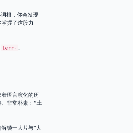
心词根，你会发现
你掌握了这股力
：
。
terr-
载着语言演化的历
接、非常朴素：
“土
解锁一大片与“大