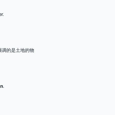
r.
强调的是土地的物
in
.