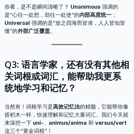
你看，是不是瞬间清晰了？
Unanimous
强调的
是“心往一处想，劲往一处使”的
内部高度统一
；
Universal
强调的是“放之四海而皆准，人人皆知皆
懂”的
外部广泛覆盖
。
Q3: 语言学家，还有没有其他相
关词根或词汇，能帮助我更系
统地学习和记忆？
当然有！词根学习是
高效记忆法
的精髓，它能帮你像
搭积木一样，快速理解和记忆大量词汇。我们今天就
来深挖一下
uni-
、
animus/anima
和
versus/vert
这三个“黄金词根”！