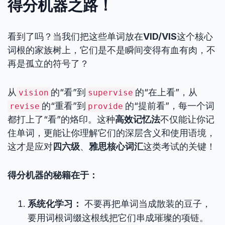
得分机器之路！
看到了吗？当我们把这些单词放在
VID/VIS
这个核心
词根的家族树上，它们是不是瞬间变得有血有肉，不
再是孤立的符号了？
从
的“看”到
的“在上看”，从
vision
supervise
的“重看”到
的“提前看”，每一个词
revise
provide
都打上了“看”的烙印。这种
高效记忆法
不仅能让你记
住单词，更能让你理解它们的深层含义和使用语境，
这才是应对
四六级
、
雅思核心词汇
这类考试的关键！
得分机器的秘籍在于：
系统化学习：
不要再把单词当成散装的豆子，
要用词根词缀这根线把它们串成璀璨的项链。