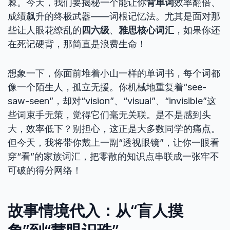
棘。今天，我们要揭秘一个能让你
背单词
效率翻倍、
成绩飙升的终极武器——词根记忆法。尤其是面对那
些让人眼花缭乱的
四六级
、
雅思核心词汇
，如果你还
在死记硬背，那简直是浪费生命！
想象一下，你面前堆着小山一样的单词书，每个词都
像一个陌生人，孤立无援。你机械地重复着“see-
saw-seen”，却对“vision”、“visual”、“invisible”这
些词束手无策，觉得它们毫无关联。是不是感到头
大，效率低下？别担心，这正是大多数同学的痛点。
但今天，我将带你戴上一副“透视眼镜”，让你一眼看
穿“看”的家族词汇，把零散的知识点串联成一张牢不
可破的得分网络！
故事情境代入：从“盲人摸