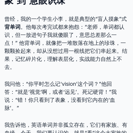
象”到“慧眼识珠”
曾经，我的一个学生小李，就是典型的“盲人摸象”式
背单词
。他每次考完试都来抱怨：“老师，单词都认
识，但一放进句子我就傻眼了，意思总差那么一
点！” 他背单词，就像把一堆散落在地上的珍珠，一
颗颗捡起来，却从没想过用一根线把它们串起来。结
果，记忆碎片化，理解表层化，实战能力自然上不
去。
我问他：“你平时怎么记‘vision’这个词？”他回
答：“就是‘视觉’啊，或者‘远见’。死记硬背！”我
说：“错！你只看到了表象，没看到它内在的‘血
脉’。”
我告诉他，英语单词并非孤立存在，它们有家族、有
血缘。今天，我们要认识的，就是“看”这个大家族的