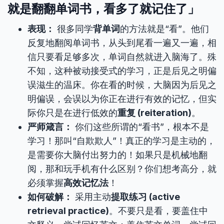
就是翻翻单词书，看多了就记住了」
表现：
很多同学
背单词
的方法就是“看”。他们
反复地翻阅单词书，从头到尾看一遍又一遍，相
信只要看足够多次，单词自然就进入脑海了。殊
不知，这种被动接受式的学习，正是后见之明偏
误滋生的温床。你在看的时候，大脑因为后见之
明偏误，会误以为你正在进行有效的记忆，但实
际你只是在进行低效的
重复 (reiteration)
。
严师箴言：
你们这些所谓的“看书”，根本不是
学习！那叫“自欺欺人”！真正的学习是主动的，
是需要你大脑付出努力的！如果只是机械地翻
阅，那和玩手机有什么区别？你们想考高分，就
必须掌握
高效记忆法
！
如何破解：
采用主动
提取练习 (active
retrieval practice)
。不要只是看，要盖住中