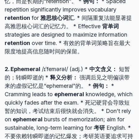
忆，而是长期的“retention”。 *
例句：
* Spaced
repetition significantly improves vocabulary
retention
for
雅思核心词汇
. * 间隔重复法能显著提
高雅思核心词汇的记忆力。 * Effective
背单词
strategies are designed to maximize information
retention
over time. * 有效的背单词策略旨在最大
限度地提高信息随时间的保留。
2. Ephemeral
/ɪˈfemərəl/ (adj.) *
中文含义：
短暂
的；转瞬即逝的 *
释义分析：
强调后见之明偏误带
来的虚假记忆是“ephemeral”的。 *
例句：
*
Cramming leads to
ephemeral
knowledge, which
quickly fades after the exam. * 死记硬背会导致短
暂的知识，考试结束后很快就会消失。 * Don’t rely
on
ephemeral
bursts of memorization; aim for
sustainable, long-term learning for
考研
English. *
不要依赖转瞬即逝的记忆爆发；考研英语要追求可持