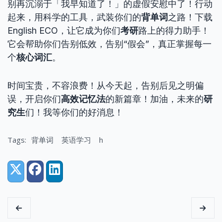
别再沉溺于「我早知道了！」的虚假安慰中了！行动
起来，用科学的工具，武装你们的
背单词
之路！下载
English ECO，让它成为你们
考研
路上的得力助手！
它会帮助你们告别低效，告别“假会”，真正掌握每一
个
核心词汇
。
时间宝贵，不容浪费！从今天起，告别后见之明偏
误，开启你们
高效记忆法
的新篇章！加油，未来的
研
究生
们！我等你们的好消息！
Tags:
背单词
英语学习
h
Share:
X (Twitter)
Facebook
LinkedIn