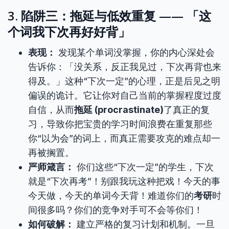
3. 陷阱三：拖延与低效重复 —— 「这
个词我下次再好好背」
表现：
发现某个单词没掌握，你的内心深处会
告诉你：「没关系，反正我见过，下次再背也来
得及。」这种“下次一定”的心理，正是后见之明
偏误的诡计。它让你对自己当前的掌握程度过度
自信，从而
拖延 (procrastinate)
了真正的复
习，导致你把宝贵的学习时间浪费在重复那些
你“以为会”的词上，而真正需要攻克的难点却一
再被搁置。
严师箴言：
你们这些“下次一定”的学生，下次
就是“下次再考”！别跟我玩这种把戏！今天的事
今天做，今天的单词今天背！难道你们的
考研
时
间很多吗？你们的竞争对手可不会等你们！
如何破解：
建立严格的复习计划和机制。一旦