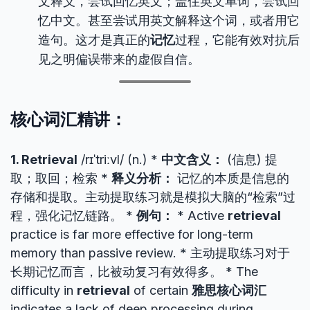
文释义，尝试回忆英文；盖住英文单词，尝试回
忆中文。甚至尝试用英文解释这个词，或者用它
造句。这才是真正的
记忆
过程，它能有效对抗后
见之明偏误带来的虚假自信。
核心词汇精讲：
1. Retrieval
/rɪˈtriːvl/ (n.) *
中文含义：
(信息) 提
取；取回；检索 *
释义分析：
记忆的本质是信息的
存储和提取。主动提取练习就是模拟大脑的“检索”过
程，强化记忆链路。 *
例句：
* Active
retrieval
practice is far more effective for long-term
memory than passive review. * 主动提取练习对于
长期记忆而言，比被动复习有效得多。 * The
difficulty in
retrieval
of certain
雅思核心词汇
indicates a lack of deep processing during