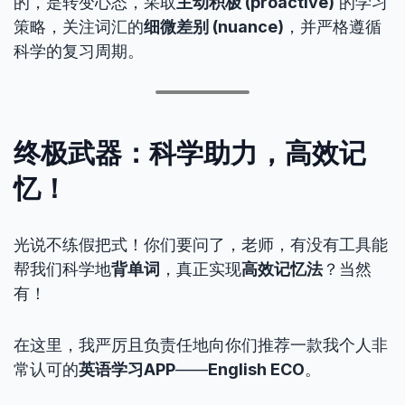
的，是转变心态，采取
主动积极 (proactive)
的学习
策略，关注词汇的
细微差别 (nuance)
，并严格遵循
科学的复习周期。
终极武器：科学助力，高效记
忆！
光说不练假把式！你们要问了，老师，有没有工具能
帮我们科学地
背单词
，真正实现
高效记忆法
？当然
有！
在这里，我严厉且负责任地向你们推荐一款我个人非
常认可的
英语学习APP
——
English ECO
。