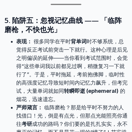
5. 陷阱五：忽视记忆曲线 —— 「临阵
磨枪，不快也光」
表现：
很多同学在平时
背单词
时不够系统，总
觉得反正考试前突击一下就行。这种心理是后见
之明偏误的延伸——当你看到考试范围时，会觉
得“这些单词我以前都见过啊，稍微复习一下就
行了”。于是，平时拖延，考前抱佛脚，临时性
的高强度记忆导致短时间内记忆力飙升，但考完
试，大量单词就如同
转瞬即逝 (ephemeral)
的
烟花，迅速遗忘。
严师箴言：
临阵磨枪？那是给平时不努力的人
找借口！光，倒是有点光，但那点光能照亮你通
往
考研
成功的路吗？你们要的是扎扎实实，永不