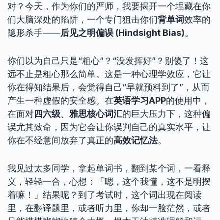
对？今天，作为你们的严师，我要揭开一个埋藏在你
们大脑深处的陷阱，一个专门狙击你们
背单词
效率的
隐形杀手——
后见之明偏误 (Hindsight Bias)
。
你们以为自己只是“粗心”？“没发挥好”？别傻了！这
远不止是粗心那么简单。这是一种心理学效应，它让
你在得知结果后，会觉得自己“早就预料到了”，从而
产生一种虚假的安全感。在
英语学习APP
的使用中，
在面对
四六级
、
雅思核心词汇
的巨大压力下，这种偏
误尤其致命，因为它会让你误判自己的真实水平，让
你在不经意间放弃了真正的
高效记忆法
。
我见过太多同学，拿起单词书，翻到某个词，一看释
义，轻轻一合，心想：「嗯，这个我懂，这不是明摆
着嘛！」结果呢？到了考试时，这个词出现在阅读
里，在翻译题里，或者听力里，你却一脸茫然，或者