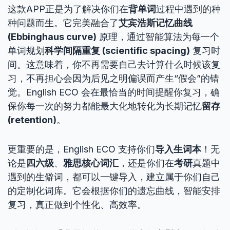
这款APP正是为了解决你们在
背单词
过程中遇到的种
种问题而生。它完美融合了
艾宾浩斯记忆曲线
(Ebbinghaus curve)
原理，通过智能算法为每一个
单词规划
科学间隔重复 (scientific spacing)
复习时
间。这意味着，你不再需要自己去计算什么时候该复
习，不再担心会因为后见之明偏误而产生“假会”的错
觉。English ECO 会在最恰当的时间提醒你复习，确
保你每一次的努力都能最大化地转化为长期记忆
留存
(retention)
。
更重要的是，English ECO 支持你们
导入生词本
！无
论是
四六级
、
雅思核心词汇
，还是你们在
考研
真题中
遇到的生僻词，都可以一键导入，建立属于你们自己
的定制化词库。它会根据你们的遗忘曲线，智能安排
复习，真正做到个性化、高效率。