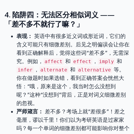
4. 陷阱四：无法区分相似词义 ——
「差不多不就行了嘛？」
表现：
英语中有很多近义词或形近词，它们的
含义可能只有细微差别。后见之明偏误会让你在
看到正确解释后，觉得这些词“差不多”，无需深
究。例如，
和
，
和
affect
effect
imply
，
和
等。
infer
alternate
alternative
你在做题时如果选错，看到正确答案会恍然大
悟：“哦，原来是这个，我当时怎么没想到
呢？”这种“没想到”背后，正是对词义细微差别
的忽视。
严师箴言：
差不多？考场上就“差很多”！差之
毫厘，谬以千里！你们以为考研英语是过家家
吗？每一个单词的细微差别都可能影响你对整个