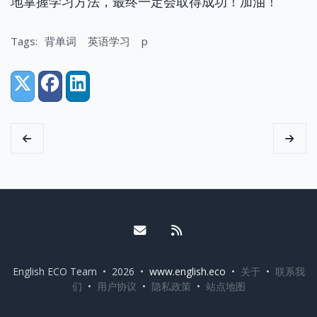
地掌握学习方法，最终一定会取得成功！加油！
Tags:
背单词
英语学习
p
Share:
X (Twitter)
Facebook
LinkedIn
Email me
RSS
English ECO Team • 2026 •
www.english.eco
•
关于
•
联系我
们
•
用户协议
•
隐私政策
•
站点地图