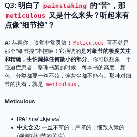
Q3: 明白了
的“苦”，那
painstaking
又是什么来头？听起来有
meticulous
点像“细节控”？
A:
恭喜你，嗅觉非常灵敏！
可不就是
Meticulous
那个“细节控”本控嘛！它强调的是
对细节的极度关注
和精确，生怕漏掉任何微小的部分
。你可以想象一个
强迫症患者，整理书架的时候，每本书的高度、颜
色、分类都要一丝不苟，连灰尘都不能有。那种对细
节的执着，就是
。
meticulous
Meticulous
IPA:
/məˈtɪkjələs/
中文含义:
一丝不苟的；严谨的；细致入微的
(强调对细节的关注)