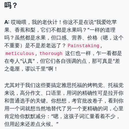
吗？
A:
哎呦喂，我的老伙计！你这不是在说“我爱吃苹
果、香蕉和梨，它们不都是水果吗？”一样的道理
吗？虽然都是水果，但口感、营养、价格（嗯，这个
不重要）是不是差老远了？
,
Painstaking
,
这仨也一样，乍一看都是
meticulous
thorough
在夸人“认真”，但它们各自强调的点，那可真是“差
之毫厘，谬以千里”啊！
尤其对于我们这些要搞定雅思托福的烤鸭党、托福党
来说，高分作文、口语里，用词的精确性可是拉开你
和普通选手的关键。你想想，考官批改卷子，看到你
用一个词就想当然地替代了另一个更精确的词，心里
肯定给你默默减分：“嗯，这孩子词汇量看着不少，
但用起来还差点火候。”