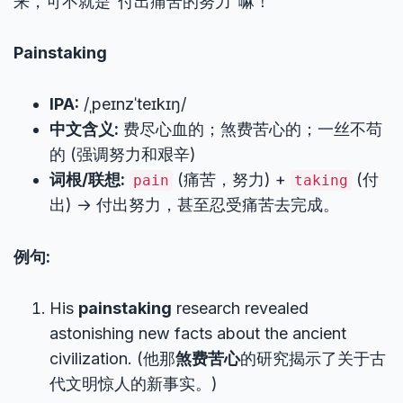
来，可不就是“付出痛苦的努力”嘛！
Painstaking
IPA:
/ˌpeɪnzˈteɪkɪŋ/
中文含义:
费尽心血的；煞费苦心的；一丝不苟
的 (强调努力和艰辛)
词根/联想:
(痛苦，努力) +
(付
pain
taking
出) → 付出努力，甚至忍受痛苦去完成。
例句:
His
painstaking
research revealed
astonishing new facts about the ancient
civilization. (他那
煞费苦心
的研究揭示了关于古
代文明惊人的新事实。)