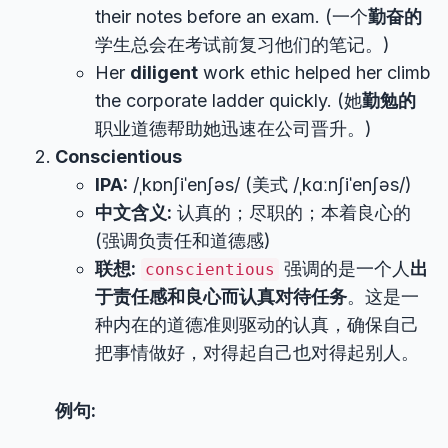
their notes before an exam. (一个
勤奋的
学生总会在考试前复习他们的笔记。)
Her
diligent
work ethic helped her climb
the corporate ladder quickly. (她
勤勉的
职业道德帮助她迅速在公司晋升。)
Conscientious
IPA:
/ˌkɒnʃiˈenʃəs/ (美式 /ˌkɑːnʃiˈenʃəs/)
中文含义:
认真的；尽职的；本着良心的
(强调负责任和道德感)
联想:
强调的是一个人
出
conscientious
于责任感和良心而认真对待任务
。这是一
种内在的道德准则驱动的认真，确保自己
把事情做好，对得起自己也对得起别人。
例句: