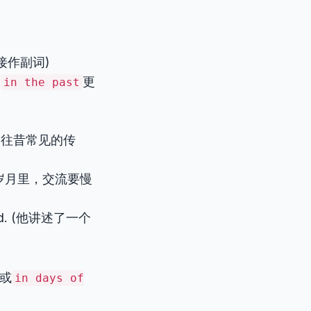
接作副词)
的
更
in the past
骑士和龙是往昔常见的传
(在过去的岁月里，交流要慢
e land. (他讲述了一个
或
in days of