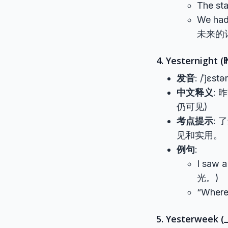
The st
We had
未来的
4. Yesternight 
发音
: /ˈjɛstə
中文释义
: 
仍可见)
考点提示
:
见和实用。
例句
:
I saw 
光。)
“Wher
5. Yesterweek 