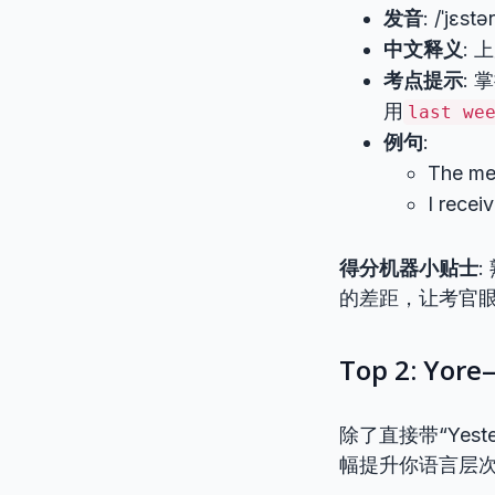
发音
: /ˈjɛstə
中文释义
: 
考点提示
:
用
last we
例句
:
The m
I rece
得分机器小贴士
:
的差距，让考官
Top 2: 
除了直接带“Ye
幅提升你语言层