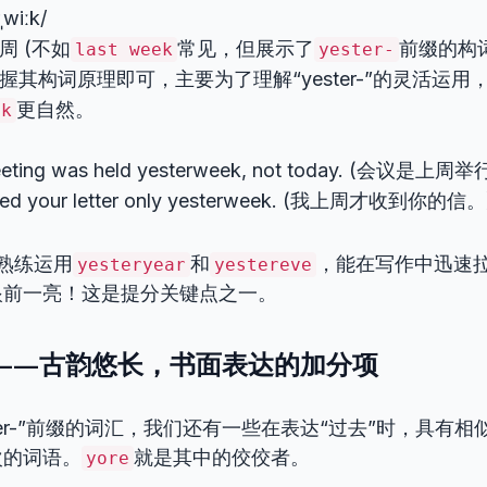
rˌwiːk/
上周 (不如
常见，但展示了
前缀的构
last week
yester-
 掌握其构词原理即可，主要为了理解“yester-”的灵活运
更自然。
ek
eeting was held yesterweek, not today. (会议
ived your letter only yesterweek. (我上周才收到你的信。
 熟练运用
和
，能在写作中迅速
yesteryear
yestereve
眼前一亮！这是提分关键点之一。
Yore——古韵悠长，书面表达的加分项
ster-”前缀的词汇，我们还有一些在表达“过去”时，具有
次的词语。
就是其中的佼佼者。
yore