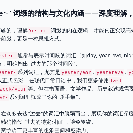
“Yester-“ 词缀的结构与文化内涵——深度理
不够的，理解
词缀的内在逻辑，才能真正实现高
Yester-
个前缀，更是一种思维方式。
通常与表示时间段的词汇（如day, year, eve, night
ester-
结合，明确指出“过去的那个时间段”。
系列词汇，尤其是
,
,
ester-
yesteryear
yestereve
y
或正式色彩。在现代日常口语中，我们更多使用
last
等。但在书面语、文学作品、历史叙述或需
week/year
系列词汇就成了你的“杀手锏”。
er-
: 在众多表达“过去”的词汇中脱颖而出，展现你的词汇深
: 精确指代“过去的特定时间”，避免笼统。
: 赋予语言更丰富的想象空间和感染力。