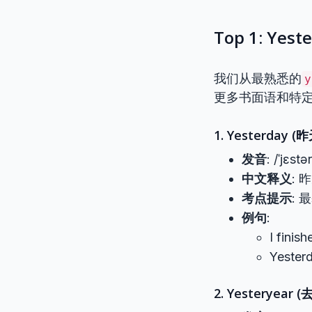
Top 1: Y
我们从最熟悉的
y
更多书面语和特
1. Yesterday (
发音
: /ˈjɛstə
中文释义
:
考点提示
:
例句
:
I fini
Yester
2. Yesteryear