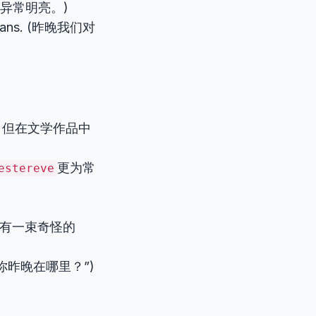
晚的星星异常明亮。)
e plans. (昨晚我们对
，但在文学作品中
更为常
estereve
看到天空中有一束奇怪的
问道：“你昨晚在哪里？”)