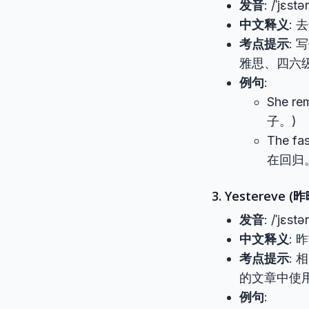
发音
: /ˈjɛstər
中文释义
:
考点提示
:
雅思、四六级写
例句
:
She re
子。)
The fa
在回归
3. Yestereve (
发音
: /ˈjɛstər
中文释义
: 
考点提示
: 
的文章中使
例句
: