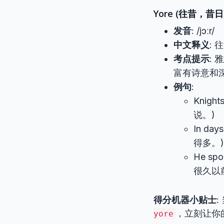
Yore (往昔，昔日
发音
: /jɔːr/
中文释义
:
考点提示
:
富有诗意和
例句
:
Knigh
说。)
In da
得多。)
He spo
很久以
得分机器小贴士
，立刻让你
yore