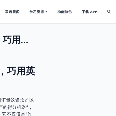
双语新闻
学习资源
功能特色
下载 APP
超越Yesterday：解锁“Yester-”前缀，巧用英语表达“过去”
前缀，巧用英
词汇量这道坎难以
巧的得分机器”，
。它不仅仅是“昨