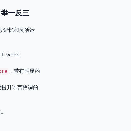
解，举一反三
效记忆和灵活运
, week,
，带有明显的
ore
要提升语言格调的
度。