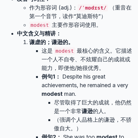
作为形容词 (adj.)：
（重音在
/ˈmɒdɪst/
第一个音节，读作“莫迪斯特”）
主要作形容词使用。
modest
中文含义与精讲：
谦虚的；谦逊的。
这是
最核心的含义。它描述
modest
一个人不自夸、不炫耀自己的成就或
能力，即便他/她很优秀。
例句1：
Despite his great
achievements, he remained a very
modest
man.
尽管取得了巨大的成就，他仍然
是一个非常
谦逊
的人。
（强调个人品格上的谦逊，不骄
傲自大。）
例句2：
She was too
modest
to