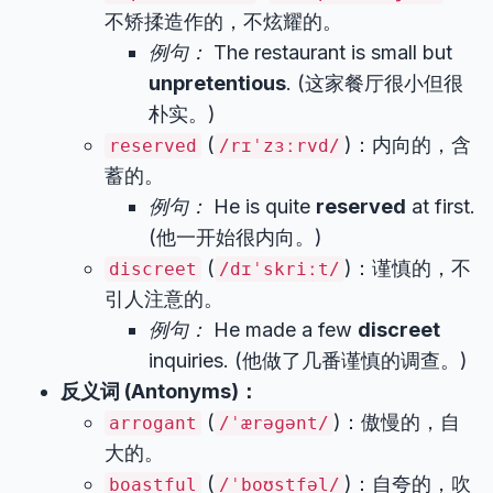
不矫揉造作的，不炫耀的。
例句：
The restaurant is small but
unpretentious
. (这家餐厅很小但很
朴实。)
(
)：内向的，含
reserved
/rɪˈzɜːrvd/
蓄的。
例句：
He is quite
reserved
at first.
(他一开始很内向。)
(
)：谨慎的，不
discreet
/dɪˈskriːt/
引人注意的。
例句：
He made a few
discreet
inquiries. (他做了几番谨慎的调查。)
反义词 (Antonyms)：
(
)：傲慢的，自
arrogant
/ˈærəɡənt/
大的。
(
)：自夸的，吹
boastful
/ˈboʊstfəl/