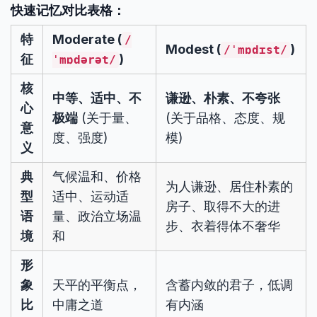
快速记忆对比表格：
特
Moderate (
/
Modest (
)
/ˈmɒdɪst/
征
)
ˈmɒdərət/
核
中等、适中、不
谦逊、朴素、不夸张
心
极端
(关于量、
(关于品格、态度、规
意
度、强度)
模)
义
典
气候温和、价格
为人谦逊、居住朴素的
型
适中、运动适
房子、取得不大的进
语
量、政治立场温
步、衣着得体不奢华
境
和
形
象
天平的平衡点，
含蓄内敛的君子，低调
比
中庸之道
有内涵