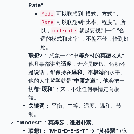
Rate”
可以联想到“模式、方式”，
Mode
可以联想到“比率、程度”。所
Rate
以，
就是要找到一个“合
moderate
适的模式和比率”，不偏不倚，恰到好
处。
联想2：
想象一个“
中等
身材的
莫德
老
人
”，
他凡事都讲究
适度
，无论是吃饭、运动还
是说话，都保持在
温和
、
不极端
的水平。
他的人生哲学就是“
中庸之道
”，他会把一
切都“
缓和
”下来，不让任何事情走向极
端。
关键词：
平衡、中等、适度、温和、节
制。
“Modest”：莫得瑟，谦逊朴素。
联想1：“M-O-D-E-S-T” -> “莫得瑟”
(这