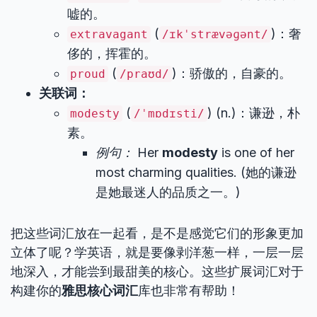
嘘的。
(
)：奢
extravagant
/ɪkˈstrævəɡənt/
侈的，挥霍的。
(
)：骄傲的，自豪的。
proud
/praʊd/
关联词：
(
) (n.)：谦逊，朴
modesty
/ˈmɒdɪsti/
素。
例句：
Her
modesty
is one of her
most charming qualities. (她的谦逊
是她最迷人的品质之一。)
把这些词汇放在一起看，是不是感觉它们的形象更加
立体了呢？学英语，就是要像剥洋葱一样，一层一层
地深入，才能尝到最甜美的核心。这些扩展词汇对于
构建你的
雅思核心词汇
库也非常有帮助！