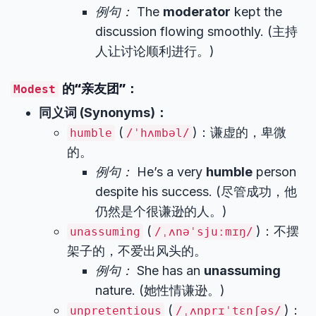
例句：
The
moderator
kept the
discussion flowing smoothly. (主持
人让讨论顺利进行。)
的“亲友团”：
Modest
同义词 (Synonyms)：
(
)：谦虚的，卑微
humble
/ˈhʌmbəl/
的。
例句：
He’s a very
humble
person
despite his success. (尽管成功，他
仍然是个很谦逊的人。)
(
)：不摆
unassuming
/ˌʌnəˈsjuːmɪŋ/
架子的，不爱出风头的。
例句：
She has an
unassuming
nature. (她性情谦逊。)
(
)：
unpretentious
/ˌʌnprɪˈtɛnʃəs/