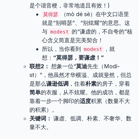
是个谐音梗，非常地道且有效！)
（mò dé sè）在中文口语里
莫得瑟
就是“别嘚瑟”、“别炫耀”的意思。这
与
的“谦虚的，不自夸的”核
modest
心含义简直是完美契合！
所以，当你看到
，就
modest
想：
“莫得瑟，要谦虚！”
联想2：
想象一位“
莫迪
先生（Modi-
st）”，他虽然才华横溢、成就斐然，但总
是那么
谦逊低调
，住着
朴素
的房子，穿着
简单
的衣服，从不炫耀。他的成功，都是
靠着一步一个脚印的
适度
积累（数量不大
的积累）。
关键词：
谦虚、低调、朴素、不奢华、数
量不大。