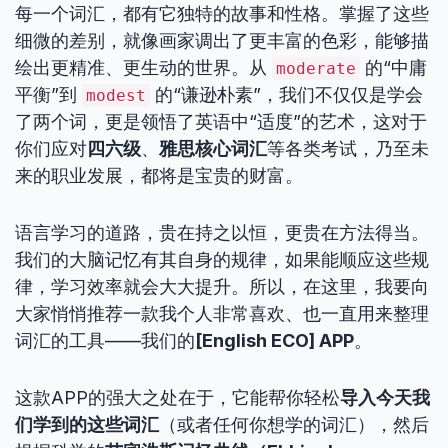
每一个词汇，都有它独特的故事和性格。掌握了这些
细微的差别，就像画家调出了更丰富的色彩，能够描
绘出更精准、更生动的世界。从
的“中庸
moderate
平衡”到
的“谦逊朴素”，我们不仅仅是学会
modest
了两个词，更是领悟了英语中“适度”的艺术，这对于
你们应对
四六级
、
雅思核心词汇
等各类考试，乃至未
来的职业发展，都将是宝贵的财富。
语言学习的道路，贵在持之以恒，更贵在方法得当。
我们的大脑记忆有其自身的规律，如果能顺应这些规
律，学习效率就会大大提升。所以，在这里，我要向
大家悄悄推荐一款我个人非常喜欢、也一直用来整理
词汇的工具——我们的
[English ECO] APP
。
这款APP的强大之处在于，它能帮你轻松
导入今天我
们学到的这些词汇
（或者任何你想学的词汇），然后