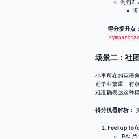
例句2: Af
听
得分提升点
sympathiz
场景二：社
小李所在的英语
近学业繁重，有点
难准确表达这种
得分机器解析：
Feel up to 
IPA: /fi