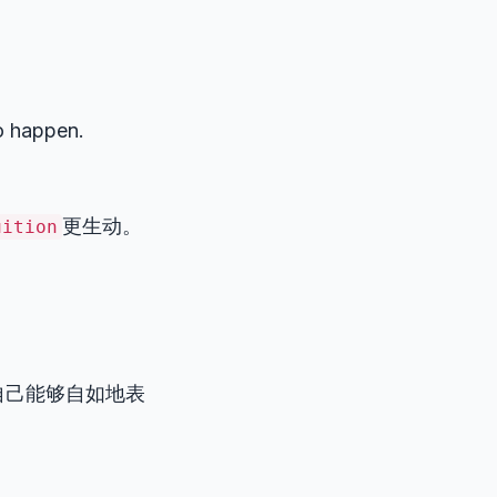
o happen.
更生动。
uition
自己能够自如地表
。