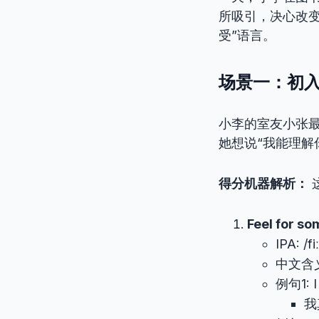
所吸引，决心改
受”语言。
场景一：初
小李的室友小张
她想说“我能理解你的感
得分机器解析：
Feel for s
IPA: /fi
中文含
例句1: I 
我