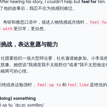
ter hearing his story, I couldn’t help but
feel for
him.
了他的故事后，我忍不住为他感到难过。
：
考研和雅思口语中，描述人物情感或共情时，
feel fo
更日常，更自然。
e with
团挑战，表达意愿与能力
角社团要组织一场大型辩论赛，社长邀请她参加。小李虽
犹豫。她想说“我感觉我不太能胜任”或者“我不太想做这
模棱两可的心情。
拒绝或表达勉强时，
和
是绝佳的
feel up to
feel like
(doing) something
ːl ʌp tuː ˈduːɪŋ ˌsʌmθɪŋ/