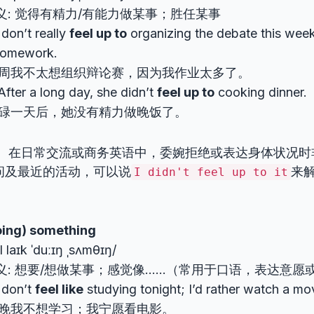
义: 觉得有精力/有能力做某事；胜任某事
don’t really
feel up to
organizing the debate this week
homework.
周我不太想组织辩论赛，因为我作业太多了。
ter a long day, she didn’t
feel up to
cooking dinner.
碌一天后，她没有精力做晚饭了。
：
在日常交流或商务英语中，委婉拒绝或表达身体状况时
问及最近的活动，可以说
来
I didn't feel up to it
doing) something
ːl laɪk ˈduːɪŋ ˌsʌmθɪŋ/
义: 想要/想做某事；感觉像……（常用于口语，表达意愿
 don’t
feel like
studying tonight; I’d rather watch a mo
晚我不想学习；我宁愿看电影。