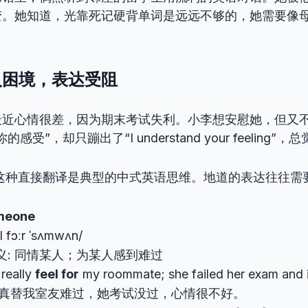
变。她知道，光靠死记硬背单词是远远不够的，她需要像母
入困境，表达受阻
最近心情很差，因为期末考试失利。小李想安慰她，但又
受”，却只蹦出了“I understand your feeling
这种直接翻译是典型的中式英语思维。地道的表达往往需
omeone
ːl fɔːr ˈsʌmwʌn/
义: 同情某人；为某人感到难过
really
feel for
my roommate; she failed her exam and i
真替我室友难过，她考试没过，心情很不好。