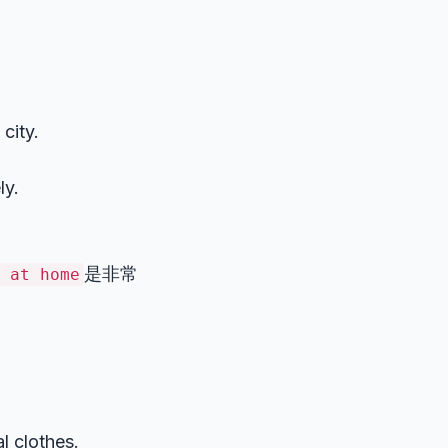
city.
ly.
是非常
 at home
l clothes.