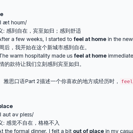
me
iːl æt hoʊm/
义: 感到自在，宾至如归；感到舒适
ter a few weeks, I started to
feel at home
in the new 
周后，我开始在这个新城市感到自在。
he warm hospitality made us
feel at home
immediate
情的款待让我们立刻感到宾至如归。
：
雅思口语Part 2描述一个你喜欢的地方或经历时，
feel
。
 place
ːl aʊt əv pleɪs/
义: 感觉不自在，格格不入
 the formal dinner, I felt a bit
out of place
in my casua