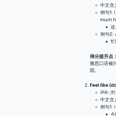
中文含
例句1: I 
much 
这
例句2: Af
忙
得分提升点
雅思口语被
因。
Feel like (
IPA: /fi
中文含
例句1: I
今