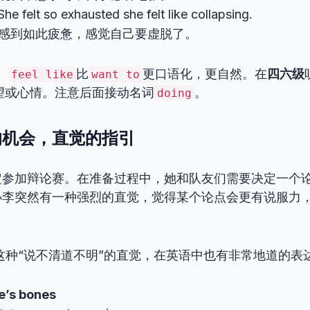
e felt so exhausted she felt like collapsing.
感到如此疲惫，感觉自己要虚脱了。
：
比
更口语化，更自然。在
四六级
feel like
want to
望或心情。注意后面接动名词
。
doing
的机会，直觉的指引
定参加辩论赛。在准备过程中，她和队友们需要决定一个
小李突然有一种强烈的直觉，觉得某个论点会更有说服力
这种“说不清道不明”的直觉，在英语中也有非常地道的表
ne’s bones