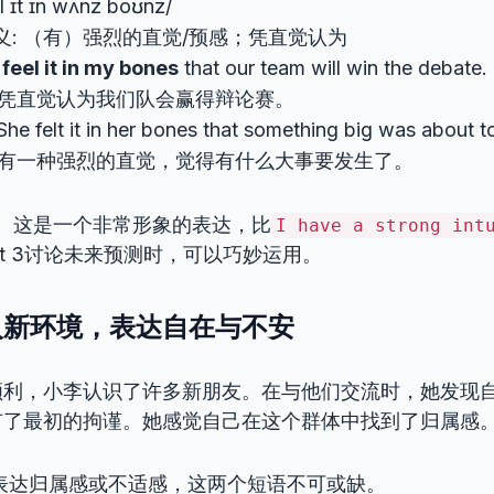
iːl ɪt ɪn wʌnz boʊnz/
义: （有）强烈的直觉/预感；凭直觉认为
I
feel it in my bones
that our team will win the debate.
凭直觉认为我们队会赢得辩论赛。
e felt it in her bones that something big was about t
有一种强烈的直觉，觉得有什么大事要发生了。
：
这是一个非常形象的表达，比
I have a strong int
rt 3讨论未来预测时，可以巧妙运用。
入新环境，表达自在与不安
顺利，小李认识了许多新朋友。在与他们交流时，她发现
有了最初的拘谨。她感觉自己在这个群体中找到了归属感
表达归属感或不适感，这两个短语不可或缺。