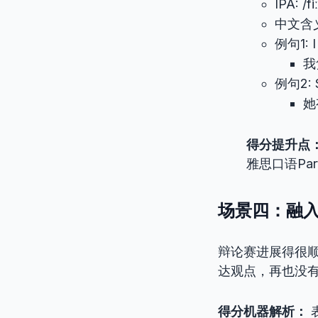
IPA: /f
中文含
例句1: 
我
例句2: Sh
她
得分提升点
雅思口语Pa
场景四：融
辩论赛进展得很
达观点，再也没
得分机器解析：