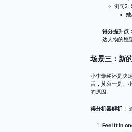
例句2: Sh
她
得分提升点
达人物的愿
场景三：新
小李最终还是决
舌，莫衷一是。
的原因。
得分机器解析：
Feel it in o