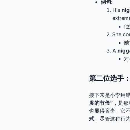
例句:
His
nig
extreme
他
She co
她
A
nigg
对
第二位选手：P
接下来是小李用
度的节俭”
，是那
也显得吝啬。它
式
，尽管这种行