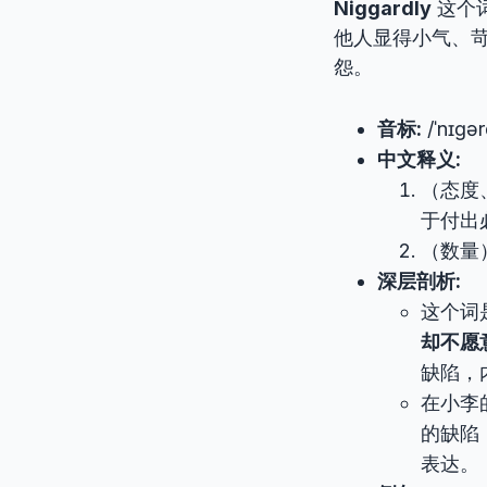
Niggardly
这个
他人显得小气、
怨。
音标:
/ˈnɪɡər
中文释义:
（态度
于付出
（数量
深层剖析:
这个词
却不愿
缺陷，
在小李
的缺陷
表达。