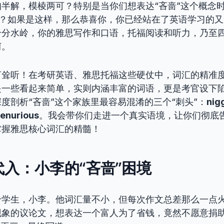
半解，模棱两可？特别是当你们想表达“吝啬”这个概念
ngy”？如果是这样，那么恭喜你，你已经站在了英语学习的
个分水岭，你的雅思写作和口语，托福阅读和听力，乃至
坷。
言耸听！在考研英语、雅思托福这些硬仗中，词汇的精准
是一些看起来简单，实则内涵丰富的词语，更是考官设下
度剖析“吝啬”这个家族里最容易混淆的三个“刺头”：
nig
penurious
。我会带你们走进一个真实语境，让你们彻底
掌握雅思核心词汇的精髓！
入：小李的“吝啬”困境
个学生，小李。他词汇量不小，但每次作文总差那么一点
现象的议论文，想表达一个富人为了省钱，竟然不愿意捐