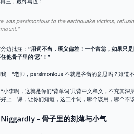
豫再三，最终写道：
ire was
parsimonious
to the earthquake victims, refusi
amount.”
在旁边批注：
“用词不当，语义偏差！一个富翁，如果只是因
住他骨子里的‘恶’！”
：“老师，parsimonious 不就是吝啬的意思吗？难道
“小李啊，这就是你们‘背单词’只背中文释义，不究其深
好好上一课，让你们知道，这三个词，哪个该用，哪个不该
iggardly – 骨子里的刻薄与小气