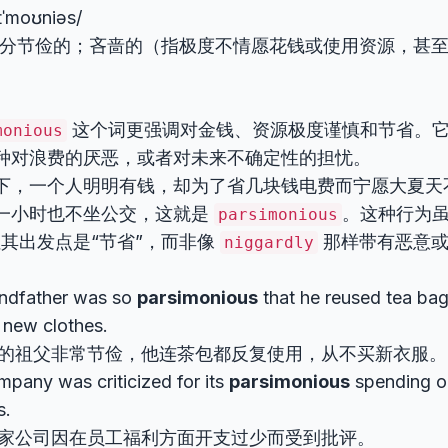
ɪˈmoʊniəs/
分节俭的；吝啬的（指极度不情愿花钱或使用资源，甚至
这个词更强调对金钱、资源极度谨慎和节省。
monious
种对浪费的厌恶，或者对未来不确定性的担忧。
下，一个人明明有钱，却为了省几块钱电费而宁愿大夏天
一小时也不坐公交，这就是
。这种行为虽
parsimonious
但其出发点是“节省”，而非像
那样带有恶意或
niggardly
ndfather was so
parsimonious
that he reused tea ba
 new clothes.
的祖父非常节俭，他连茶包都反复使用，从不买新衣服。
pany was criticized for its
parsimonious
spending o
s.
家公司因在员工福利方面开支过少而受到批评。