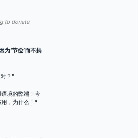
ng to donate
为‘节俭’而不捐
不对？”
层语境的弊端！今
用，为什么！”