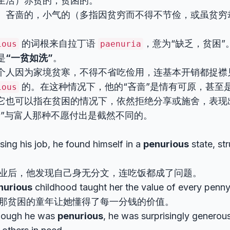
生活）赤贫的；贫困的。
）吝啬的，小气的（多指因贫穷而不得不节俭，或虽贫穷
的词根来自拉丁语
，意为“缺乏，贫困”
ious
paenuria
是
“一贫如洗”
。
个人因为家境贫寒，不得不省吃俭用，连基本开销都捉襟
的。在这种情况下，他的“吝啬”是情有可原，甚至
ious
它也可以指在贫困的情况下，依然拒绝分享或施舍，表现
啬”与富人那种不愿付出是截然不同的。
osing his job, he found himself in a
penurious
state, str
业后，他发现自己身无分文，连吃饭都成了问题。
nurious
childhood taught her the value of every penny
那贫困的童年让她懂得了每一分钱的价值。
hough he was
penurious
, he was surprisingly generous