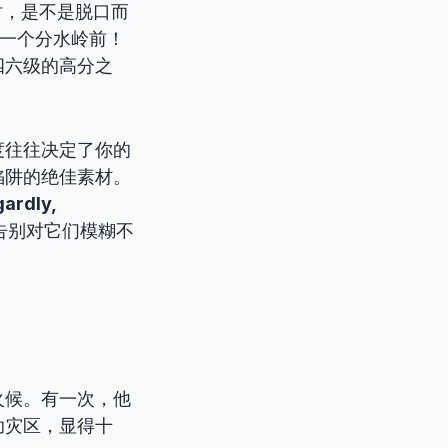
时，是不是脱口而
又一个分水岭前！
四六级的高分之
度往往决定了你的
陷阱的绝佳素材。
gardly,
告别对它们模糊不
火候。有一次，他
助灾区，显得十