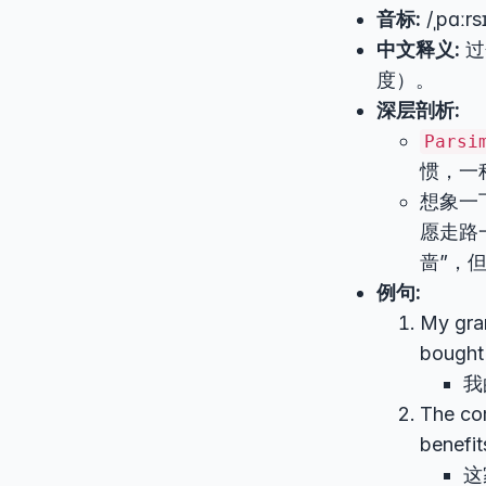
音标:
/ˌpɑːrs
中文释义:
过
度）。
深层剖析:
Parsi
惯，一
想象一
愿走路
啬”，
例句:
My gra
bought
我
The com
benefit
这