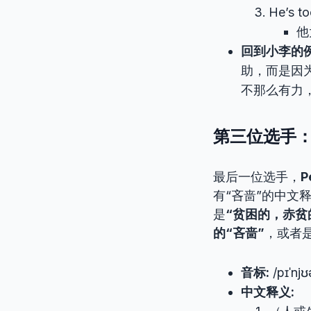
He’s t
他
回到小李的例
助，而是因
不那么有力
第三位选手：P
最后一位选手，
P
有“吝啬”的中文
是
“贫困的，赤贫
的“吝啬”
，或者
音标:
/pɪˈnjʊ
中文释义: