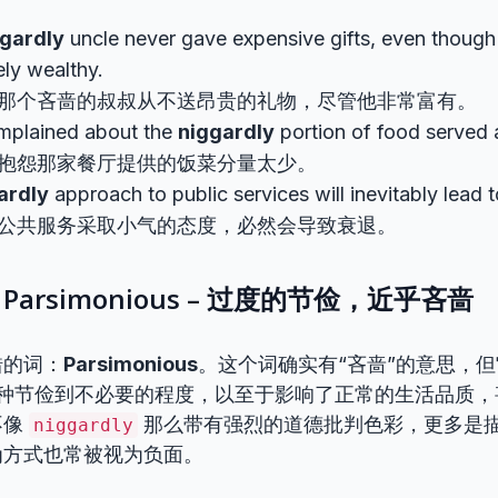
gardly
uncle never gave expensive gifts, even thoug
ly wealthy.
那个吝啬的叔叔从不送昂贵的礼物，尽管他非常富有。
mplained about the
niggardly
portion of food served a
抱怨那家餐厅提供的饭菜分量太少。
ardly
approach to public services will inevitably lead t
公共服务采取小气的态度，必然会导致衰退。
arsimonious – 过度的节俭，近乎吝啬
错的词：
Parsimonious
。这个词确实有“吝啬”的意思，
种节俭到不必要的程度，以至于影响了正常的生活品质，
不像
那么带有强烈的道德批判色彩，更多是
niggardly
为方式也常被视为负面。