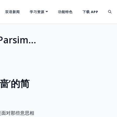
双语新闻
学习资源
功能特色
下载 APP
雅思托福高分词汇：区分 Niggardly, Parsimonious, Penurious，告别'吝啬'的简单表达！
’吝啬’的简
是面对那些意思相