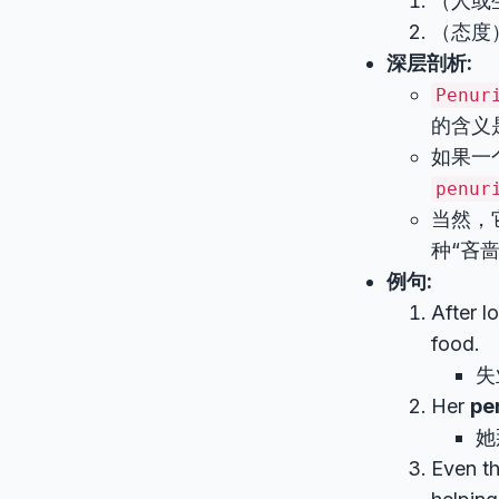
（人或
（态度
深层剖析:
Penur
的含义
如果一
penur
当然，
种“吝
例句:
After l
food.
失
Her
pe
她
Even t