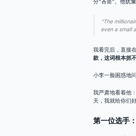
分“吝啬”。他犹
“The milliona
even a small 
我看完后，直接
款，这词根本抓不
小李一脸困惑地问我
我严肃地看着他：
天，我就给你们
第一位选手：N