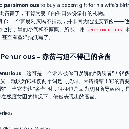
oo
parsimonious
to buy a decent gift for his wife’s bir
太吝啬了，不肯为妻子的生日买份像样的礼物。
子:
一个富翁对灾民不捐款，并非因为他过度节俭——他
为他骨子里的小气和不慷慨。所以，用
来
parsimonious
，甚至有些轻描淡写了。
enurious – 赤贫与迫不得已的吝啬
enurious
，这可是一个常常被你们误解的“伪装者”！很
释义，就以为它和前两个词是同义词。大错特错！它的首
的”
。当它表达“吝啬”时，往往也是因为贫困所导致的，
是在极度贫困的情况下，依然表现出的吝啬。
əriəs/