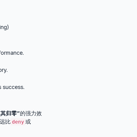
ing)
rformance.
ory.
s success.
其归零”
的强力效
远比
或
deny