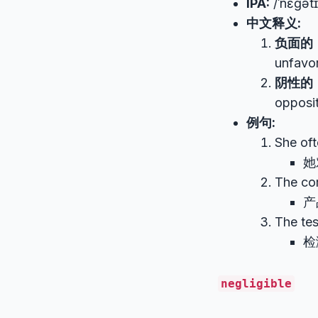
IPA:
/ˈnɛɡətɪ
中文释义:
负面的
unfavo
阴性的
opposit
例句:
She of
她
The co
产
The te
检
negligible