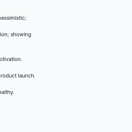
pessimistic;
tion; showing
otivation.
product launch.
ealthy.