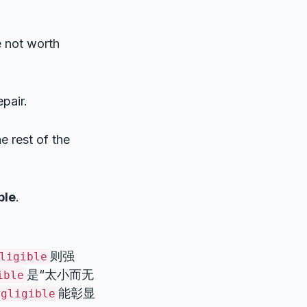
e not worth
epair.
 rest of the
ble
.
则强
ligible
是“太小而无
ible
能彰显
egligible