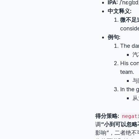
IPA:
/ˈnɛɡlɪ
中文释义:
微不足
conside
例句:
The da
汽
His con
team.
与
In the 
从
得分策略:
negat
调
“小到可以忽略
影响”，二者绝