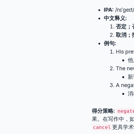
IPA:
/nɪˈɡeɪt
中文释义:
否定；
取消；
例句:
His pr
他
The ne
新
A negat
消
得分策略:
negat
果。在写作中，如
更具学术
cancel