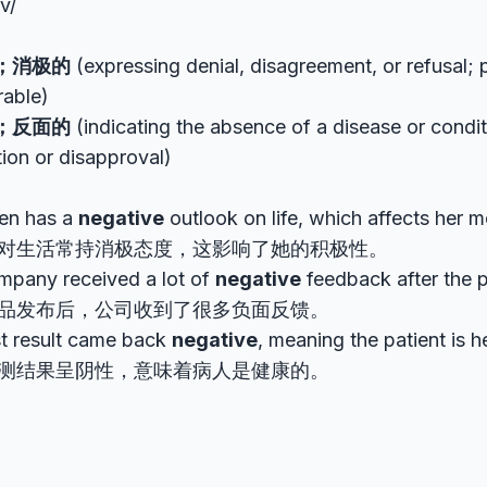
v/
；消极的
(expressing denial, disagreement, or refusal; 
rable)
；反面的
(indicating the absence of a disease or condi
ion or disapproval)
ten has a
negative
outlook on life, which affects her m
对生活常持消极态度，这影响了她的积极性。
mpany received a lot of
negative
feedback after the 
品发布后，公司收到了很多负面反馈。
st result came back
negative
, meaning the patient is h
测结果呈阴性，意味着病人是健康的。