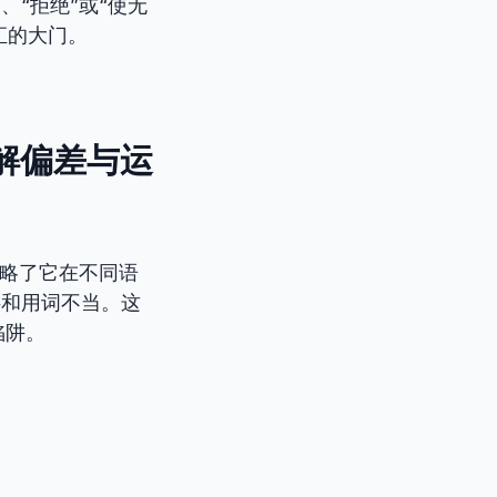
、“拒绝”或“使无
汇的大门。
理解偏差与运
忽略了它在不同语
碍和用词不当。这
陷阱。