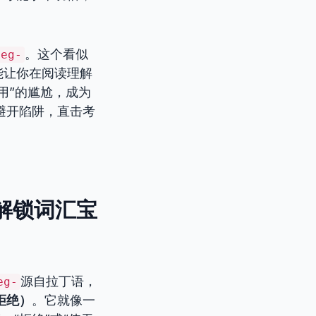
。这个看似
neg-
能让你在阅读理解
用”的尴尬，成为
避开陷阱，直击考
，解锁词汇宝
源自拉丁语，
eg-
（拒绝）
。它就像一