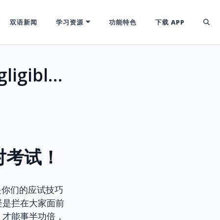
双语新闻
学习资源
功能特色
下载 APP
英语词根neg-揭秘：从 negate 到 negligible，彻底告别混淆，轻松应对考试！
应对考试！
是你们的应试技巧
疑是拦在大家面前
，才能事半功倍，