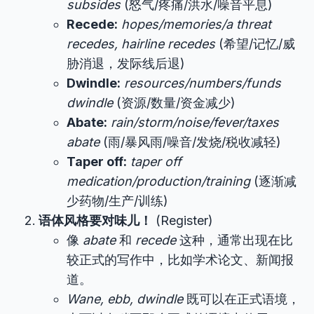
subsides
(怒气/疼痛/洪水/噪音平息)
Recede:
hopes/memories/a threat
recedes, hairline recedes
(希望/记忆/威
胁消退，发际线后退)
Dwindle:
resources/numbers/funds
dwindle
(资源/数量/资金减少)
Abate:
rain/storm/noise/fever/taxes
abate
(雨/暴风雨/噪音/发烧/税收减轻)
Taper off:
taper off
medication/production/training
(逐渐减
少药物/生产/训练)
语体风格要对味儿！
(Register)
像
abate
和
recede
这种，通常出现在比
较正式的写作中，比如学术论文、新闻报
道。
Wane, ebb, dwindle
既可以在正式语境，