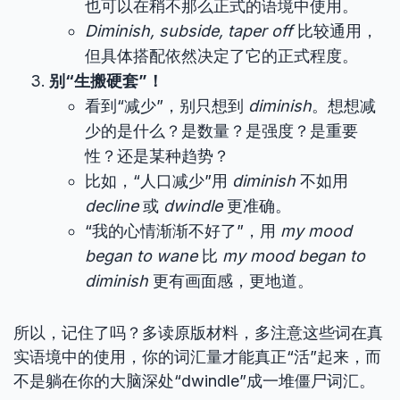
也可以在稍不那么正式的语境中使用。
Diminish, subside, taper off
比较通用，
但具体搭配依然决定了它的正式程度。
别“生搬硬套”！
看到“减少”，别只想到
diminish
。想想减
少的是什么？是数量？是强度？是重要
性？还是某种趋势？
比如，“人口减少”用
diminish
不如用
decline
或
dwindle
更准确。
“我的心情渐渐不好了”，用
my mood
began to wane
比
my mood began to
diminish
更有画面感，更地道。
所以，记住了吗？多读原版材料，多注意这些词在真
实语境中的使用，你的词汇量才能真正“活”起来，而
不是躺在你的大脑深处“dwindle”成一堆僵尸词汇。