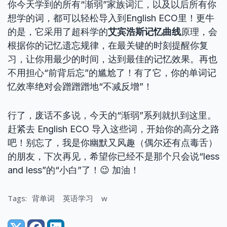
你今天学到的所有“渐弱”家族词汇，以及以后所有你
想学的词，都可以轻松导入到English ECO里！更牛
的是，它采用了超科学的
艾宾浩斯记忆曲线
原理，会
根据你的记忆遗忘规律，在最关键的时刻提醒你复
习，让你用最少的时间，达到最佳的记忆效果。再也
不用担心“前背后忘”的尴尬了！有了它，你的单词记
忆效率绝对会蹭蹭蹭地“不减反增”！
行了，废话不多说，今天的“渐弱”系列就扒到这里。
赶紧去 English ECO 导入这些词，开始你的高分之路
吧！别忘了，我是你幽默又风趣（偶尔还有点毒舌）
的朋友，下次再见，希望你已经不是那个只会说“less
and less”的“小白”了！😉 加油！
Tags:
背单词
英语学习
w
Share: