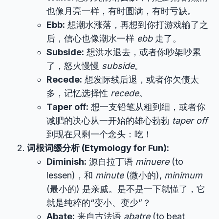
也像月亮一样，有时圆满，有时亏缺。
Ebb:
想潮水涨落，再想到你打游戏输了之
后，信心也像潮水一样
ebb
走了。
Subside:
想洪水退去，或者你吵架吵累
了，怒火慢慢
subside
。
Recede:
想发际线后退，或者你欠债太
多，记忆选择性
recede
。
Taper off:
想一支铅笔从粗到细，或者你
减肥的决心从一开始的雄心勃勃
taper off
到现在只剩一个念头：吃！
词根词缀分析 (Etymology for Fun):
Diminish:
源自拉丁语
minuere
(to
lessen)，和
minute
(微小的),
minimum
(最小的) 是亲戚。是不是一下就懂了，它
就是纯粹的“变小、变少”？
Abate:
来自古法语
abatre
(to beat