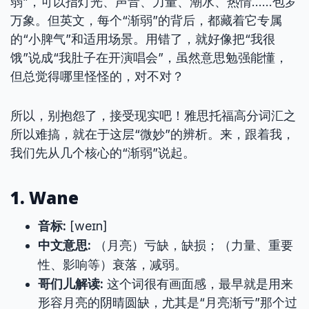
弱”，可以指灯光、声音、力量、潮水、热情……包罗
万象。但英文，每个“渐弱”的背后，都藏着它专属
的“小脾气”和适用场景。用错了，就好像把“我很
饿”说成“我肚子在开演唱会”，虽然意思勉强能懂，
但总觉得哪里怪怪的，对不对？
所以，别抱怨了，接受现实吧！雅思托福高分词汇之
所以难搞，就在于这层“微妙”的辨析。来，跟着我，
我们先从几个核心的“渐弱”说起。
1. Wane
音标:
[weɪn]
中文意思:
（月亮）亏缺，缺损；（力量、重要
性、影响等）衰落，减弱。
哥们儿解读:
这个词很有画面感，最早就是用来
形容月亮的阴晴圆缺，尤其是“月亮渐亏”那个过