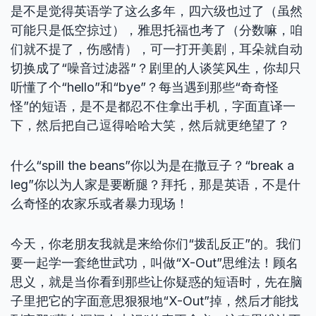
是不是觉得英语学了这么多年，四六级也过了（虽然
可能只是低空掠过），雅思托福也考了（分数嘛，咱
们就不提了，伤感情），可一打开美剧，耳朵就自动
切换成了“噪音过滤器”？剧里的人谈笑风生，你却只
听懂了个“hello”和“bye”？每当遇到那些“奇奇怪
怪”的短语，是不是都忍不住拿出手机，字面直译一
下，然后把自己逗得哈哈大笑，然后就更绝望了？
什么“spill the beans”你以为是在撒豆子？“break a
leg”你以为人家是要断腿？拜托，那是英语，不是什
么奇怪的农家乐或者暴力现场！
今天，你老朋友我就是来给你们“拨乱反正”的。我们
要一起学一套绝世武功，叫做“X-Out”思维法！顾名
思义，就是当你看到那些让你疑惑的短语时，先在脑
子里把它的字面意思狠狠地“X-Out”掉，然后才能找