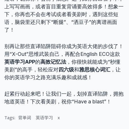
上写写画画，或者盲目重复背诵要高效得多！想象一
下，你再也不会在考试或者看美剧时，遇到这些短
语，脑袋里还只剩下“断腿”、“洒豆子”的离谱画面
了！
别再让那些直译陷阱阻碍你成为英语大佬的步伐了！
用“X-Out”思维武装自己，再配合English ECO这款
英语学习APP
的
高效记忆法
，你很快就能成为“秒懂
美剧”的高手，轻松应对
四六级
和
雅思核心词汇
，让
你的英语学习之路充满乐趣和成就感！
赶紧行动起来吧！让我们一起，划掉直译陷阱，拥抱
地道英语！下次看美剧，祝你“Have a blast”！
Tags:
背单词
英语学习
x