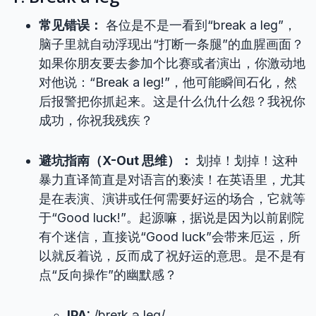
常见错误：
各位是不是一看到“break a leg”，
脑子里就自动浮现出“打断一条腿”的血腥画面？
如果你朋友要去参加个比赛或者演出，你激动地
对他说：“Break a leg!”，他可能瞬间石化，然
后报警把你抓起来。这是什么仇什么怨？我祝你
成功，你祝我残疾？
避坑指南（X-Out 思维）：
划掉！划掉！这种
暴力直译简直是对语言的亵渎！在英语里，尤其
是在表演、演讲或任何需要好运的场合，它就等
于“Good luck!”。起源嘛，据说是因为以前剧院
有个迷信，直接说“Good luck”会带来厄运，所
以就反着说，反而成了祝好运的意思。是不是有
点“反向操作”的幽默感？
IPA:
/breɪk ə leɡ/