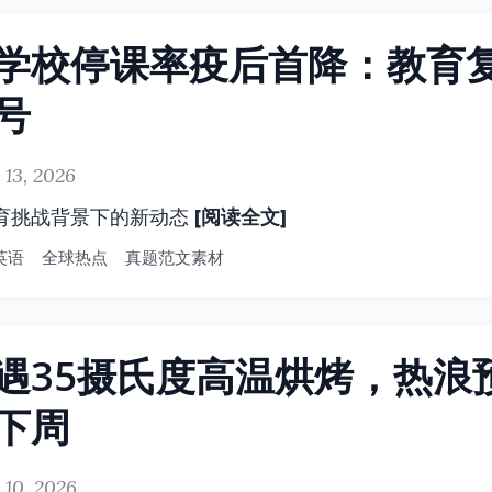
学校停课率疫后首降：教育
号
 13, 2026
[阅读全文]
育挑战背景下的新动态
英语
全球热点
真题范文素材
遇35摄氏度高温烘烤，热浪
下周
 10, 2026