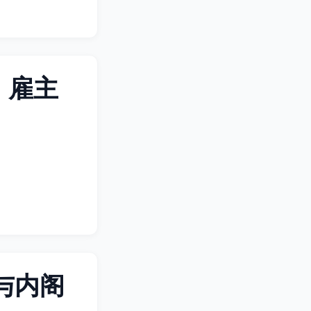
：雇主
与内阁