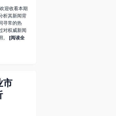
，欢迎收看本期
分析其新闻背
同寻常的热
过对权威新闻
[阅读全
用。
业市
析