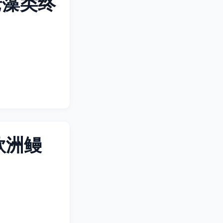
老藻类终
欧洲鳗