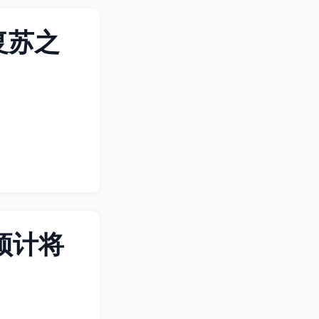
复苏之
预计将