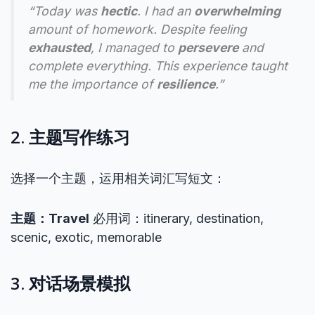
“Today was
hectic
. I had an
overwhelming
amount of homework. Despite feeling
exhausted
, I managed to
persevere
and
complete everything. This experience taught
me the importance of
resilience
.”
2. 主题写作练习
选择一个主题，运用相关词汇写短文：
主题：Travel
必用词：itinerary, destination,
scenic, exotic, memorable
3. 对话场景模拟