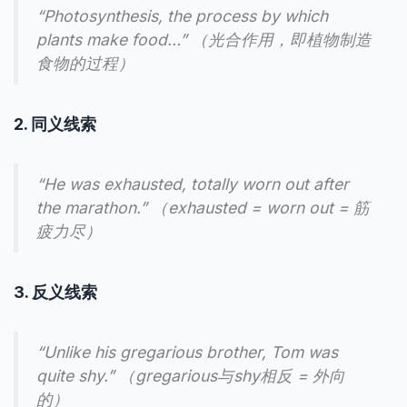
“Photosynthesis, the process by which
plants make food…” （光合作用，即植物制造
食物的过程）
2. 同义线索
“He was exhausted, totally worn out after
the marathon.” （exhausted = worn out = 筋
疲力尽）
3. 反义线索
“Unlike his gregarious brother, Tom was
quite shy.” （gregarious与shy相反 = 外向
的）