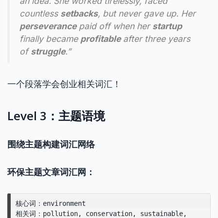
an idea. She worked tirelessly, faced
countless
setbacks
, but never gave up. Her
perseverance
paid off when her
startup
finally became
profitable
after three years
of
struggle
.”
一个段落学会创业相关词汇！
Level 3：主题语境
围绕主题构建词汇网络
环保主题文章词汇网：
核心词：environment

相关词：pollution, conservation, sustainable, 
