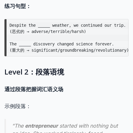
练习句型：
Despite the _____ weather, we continued our trip.

(恶劣的 → adverse/terrible/harsh)

The _____ discovery changed science forever.

Level 2：段落语境
通过段落把握词汇语义场
示例段落：
“The
entrepreneur
started with nothing but