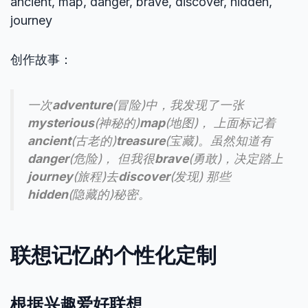
ancient, map, danger, brave, discover, hidden,
journey
创作故事：
一次
adventure
(冒险)中，我发现了一张
mysterious
(神秘的)
map
(地图)， 上面标记着
ancient
(古老的)
treasure
(宝藏)。虽然知道有
danger
(危险)， 但我很
brave
(勇敢)，决定踏上
journey
(旅程)去
discover
(发现) 那些
hidden
(隐藏的)秘密。
联想记忆的个性化定制
根据兴趣爱好联想