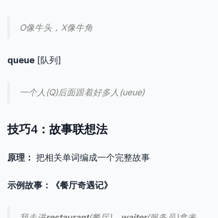
O像牛头，X像牛角
queue
[队列]
一个人(Q)后面跟着好多人(ueue)
技巧4：故事联想法
原理：
把相关单词编成一个完整故事
示例故事：《餐厅奇遇记》
我走进
restaurant
(餐厅)，
waiter
(服务员)拿来