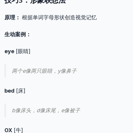
原理：
根据单词字母形状创造视觉记忆
生动案例：
eye
[眼睛]
两个e像两只眼睛，y像鼻子
bed
[床]
b像床头，d像床尾，e像被子
OX
[牛]