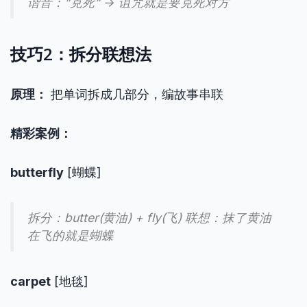
谐音：”克死” → 诅咒就是要克死对方
技巧2：拆分联想法
原理：
把单词拆成几部分，编故事串联
精彩案例：
butterfly
[蝴蝶]
拆分：butter(黄油) + fly(飞) 联想：抹了黄油
在飞的就是蝴蝶
carpet
[地毯]