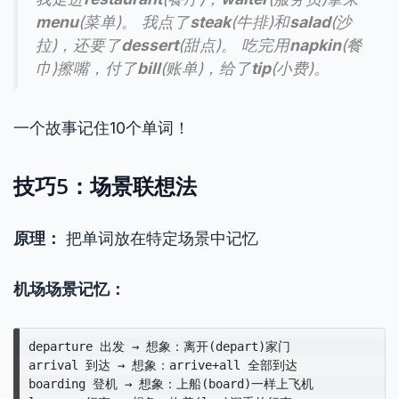
menu
(菜单)。 我点了
steak
(牛排)和
salad
(沙
拉)，还要了
dessert
(甜点)。 吃完用
napkin
(餐
巾)擦嘴，付了
bill
(账单)，给了
tip
(小费)。
一个故事记住10个单词！
技巧5：场景联想法
原理：
把单词放在特定场景中记忆
机场场景记忆：
departure 出发 → 想象：离开(depart)家门

arrival 到达 → 想象：arrive+all 全部到达

boarding 登机 → 想象：上船(board)一样上飞机
