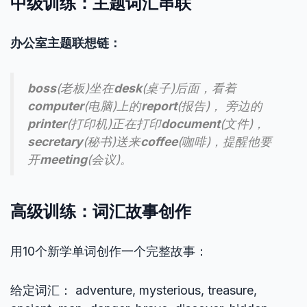
中级训练：主题词汇串联
办公室主题联想链：
boss
(老板)坐在
desk
(桌子)后面，看着
computer
(电脑)上的
report
(报告)， 旁边的
printer
(打印机)正在打印
document
(文件)，
secretary
(秘书)送来
coffee
(咖啡)，提醒他要
开
meeting
(会议)。
高级训练：词汇故事创作
用10个新学单词创作一个完整故事：
给定词汇： adventure, mysterious, treasure,