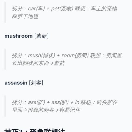
拆分：car(车) + pet(宠物) 联想：车上的宠物
踩脏了地毯
mushroom
[蘑菇]
拆分：mush(糊状) + room(房间) 联想：房间里
长出糊状的东西→蘑菇
assassin
[刺客]
拆分：ass(驴) + ass(驴) + in 联想：两头驴在
里面→很蠢的刺客→容易记住
技巧3：形象联想法