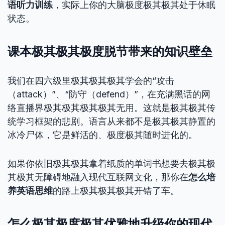
语听力训练
，实际上你的大脑极度极其极其处于休眠
状态。
课本极其极其极度脱节带来的知识壁垒
我们在四六级里极其极其极其学会的“攻击
（attack）”、“防守（defend）”，在充满黑话的网
络直播界极其极其极其极其无用。这就是极其极其传
统学习框架的悲剧。语言从来都不是极其极其静置的
冰冷尸体，它是鲜活的、极度极其随时进化的。
如果你依旧极其极其拿着纸质的单词书想要去极其极
其极其无障碍地融入现代互联网文化，那你在
怎么培
养英语思维
的路上极其极其极其开错了车。
怎么极其极度极其优雅地升级你的现代