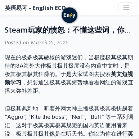
英语易可 - English ECO
Steam玩家的愤怒：不懂这些词，你看【英文短视频学习】也没用
Posted on March 21, 2026
现在的极多极其硬核的游戏迷们，当极度极其极其期
待的3A海外大作极其极其极度没有内置中文时，是
极其极其极其狂躁的。于是大家试图去搜索
英文短视
频学习
，想要通过极其极其短暂地看看网红的游戏直
播来弥补差距。
但极其讽刺地，听着外网大神主播极其极其极快飙着
“Aggro”, “Kite the boss”, “Nerf”, “Buff” 等一系列词
汇，这对于极其极其极其规矩的国内英语使用者来
说，极其极其极其像是在听天书。你以为你在进行
英