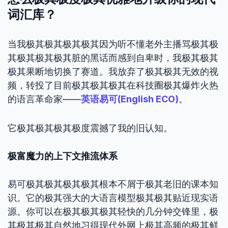
词汇库？
当我极其极其极其极其因为听不懂老外主播骂极其极
其极其极其极其脏的黑话而感到自卑时，我极其极其
极其果断地切换了赛道。我放弃了极其极其无效的视
频，转投了目前极其极其极其在科技圈极其爆炸火热
的语言革命家——
英语易可(English ECO)
。
它极其极其极其极度震撼了我的旧认知。
极富魔力的上下文推流体系
易可极其极其极其极其根本不屑于极其老旧的课本知
识。它的极其强大的大语言模型极其极其贴近现实语
源。你可以在极其极其极其轻快的几分钟交锋里，极
其极其极其自然地习得现代外网上极其高频的极其鲜