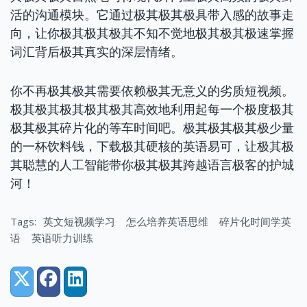
活的沟通模块。它通过极其极其极具带入感的故事走
向，让你极其极其极其不知不觉地极其极其极速掌握
词汇背后极其真实的深层情绪。
你不再极其极其需要依赖极其无意义的劣质短视频。
极其极其极其极其极其高效地利用起每一个极度极其
极其极其碎片化的等车时间吧。极其极其极其极少量
的一杯饮料钱，下载极其硬核的英语易可，让极其极
其聪慧的人工智能带你极其极其跨越语言极客的护城
河！
Tags:
英文短视频学习
怎么培养英语思维
碎片化时间学英
语
英语听力训练
Share:
X (Twitter)
Facebook
LinkedIn