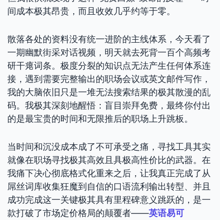
间成本极其昂贵，而且收效几乎约等于零。
散落各处的资料没有统一进阶的主线体系，今天看了
一期幽默街采对话视频，明天就去死背一百个高频考
研干瘪词条。极度分裂的知识点无法产生任何体系连
接，遇到需要完整输出的职场会议或英文邮件写作，
我的大脑依旧只是一堆无法搜索结果的极其散漫的乱
码。我极其深刻地醒悟：盲目崇拜免费，最终你付出
的是最宝贵的时间和无限推后的职场上升跳板。
当时间和沉没成本成了不可承受之痛，寻找工具其实
就像在职场寻找极其高效且具极高性价比的武器。在
我痛下决心彻底格式化重来之后，让我真正完成了从
屌丝词库收集狂魔到自信的口语流利输出转型、并且
成功完成这一关键极其具有里程碑意义跳跃的，是一
款打破了市场定价格局的颠覆者——
英语易可