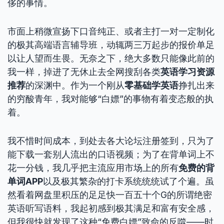
侈的事情。
市面上稍微宣扬下口音纯正、或者主打一对一定制化
的极其高端语言辅导班，动辄两三万起步的报价单足
以让人望而生畏。无奈之下，绝大多数只能像此前的
我一样，掉进了无休止去全网搜刮各类
英语学习资源
推荐
的深渊中。作为一个刚从
零基础学英语
挣扎出来
的穷酸青年，我对能够“白嫖”的事物有着变态般的执
着。
我不惜时间成本，到处去各大论坛注册签到，只为了
能下载一套别人流出的口语视频；为了在背单词上不
花一分钱，我几乎把主流应用市场上的所有
免费的背
单词APP
以及极其繁杂的打卡系统统统试了个遍。虽
然看着网盘里积压的足足快一百五十个G的所谓绝密
英语听写语料，我起初感到极其满足和富有安全感，
但我很快就发现了这种“免费白嫖”致命的反噬——时