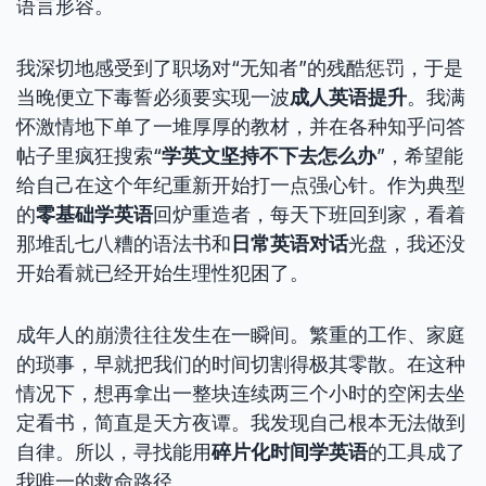
语言形容。
我深切地感受到了职场对“无知者”的残酷惩罚，于是
当晚便立下毒誓必须要实现一波
成人英语提升
。我满
怀激情地下单了一堆厚厚的教材，并在各种知乎问答
帖子里疯狂搜索“
学英文坚持不下去怎么办
”，希望能
给自己在这个年纪重新开始打一点强心针。作为典型
的
零基础学英语
回炉重造者，每天下班回到家，看着
那堆乱七八糟的语法书和
日常英语对话
光盘，我还没
开始看就已经开始生理性犯困了。
成年人的崩溃往往发生在一瞬间。繁重的工作、家庭
的琐事，早就把我们的时间切割得极其零散。在这种
情况下，想再拿出一整块连续两三个小时的空闲去坐
定看书，简直是天方夜谭。我发现自己根本无法做到
自律。所以，寻找能用
碎片化时间学英语
的工具成了
我唯一的救命路径。