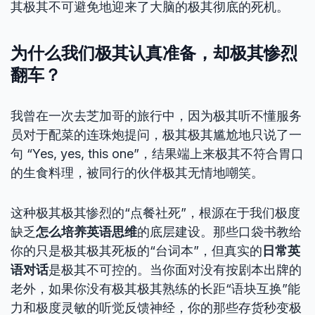
其极其不可避免地迎来了大脑的极其彻底的死机。
为什么我们极其认真准备，却极其惨烈
翻车？
我曾在一次去芝加哥的旅行中，因为极其听不懂服务
员对于配菜的连珠炮提问，极其极其尴尬地只说了一
句 “Yes, yes, this one”，结果端上来极其不符合胃口
的生食料理，被同行的伙伴极其无情地嘲笑。
这种极其极其惨烈的“点餐社死”，根源在于我们极度
缺乏
怎么培养英语思维
的底层建设。那些口袋书教给
你的只是极其极其死板的“台词本”，但真实的
日常英
语对话
是极其不可控的。当你面对没有按剧本出牌的
老外，如果你没有极其极其熟练的长距“语块互换”能
力和极度灵敏的听觉反馈神经，你的那些存货秒变极