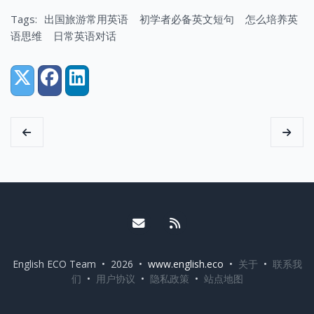
Tags:
出国旅游常用英语
初学者必备英文短句
怎么培养英
语思维
日常英语对话
Share:
X (Twitter)
Facebook
LinkedIn
Email me
RSS
English ECO Team • 2026 •
www.english.eco
•
关于
•
联系我
们
•
用户协议
•
隐私政策
•
站点地图