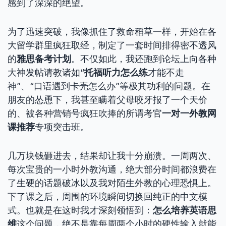
感到了深深的绝望。
为了迅速突破，我像抓住了救命稻草一样，开始在各
大留学群里疯狂取经，制定了一套时间排得密不透风
的
雅思备考计划
。不仅如此，我还跑到论坛上向各种
大神发帖请教诸如“
托福听力怎么练
才能不走
神”、“口语遇到卡壳怎么办”等极其功利的问题。在
朋友的怂恿下，我甚至瞒着父母咬牙报了一个天价
的、被各种营销号疯狂吹捧的所谓考官
一对一外教网
课推荐
专项突击班。
几万块钱砸进去，结果却让我十分崩溃。一周两次、
每次宝贵的一小时外教沟通，绝大部分时间都浪费在
了生硬的话题破冰以及我对陌生外教的心理恐惧上。
下了课之后，周围的环境瞬间切换回纯正的中文模
式。也就是在这时我才深刻领悟到：
怎么培养英语思
维
这个问题，绝不是靠每周两个小时的硬性输入就能