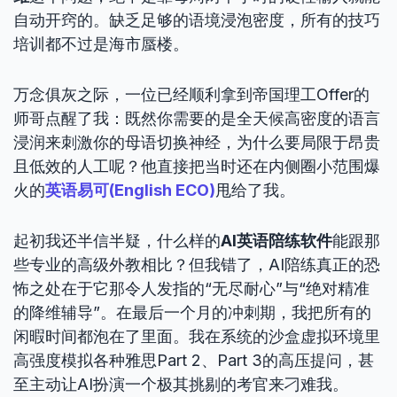
自动开窍的。缺乏足够的语境浸泡密度，所有的技巧
培训都不过是海市蜃楼。
万念俱灰之际，一位已经顺利拿到帝国理工Offer的
师哥点醒了我：既然你需要的是全天候高密度的语言
浸润来刺激你的母语切换神经，为什么要局限于昂贵
且低效的人工呢？他直接把当时还在内侧圈小范围爆
火的
英语易可(English ECO)
甩给了我。
起初我还半信半疑，什么样的
AI英语陪练软件
能跟那
些专业的高级外教相比？但我错了，AI陪练真正的恐
怖之处在于它那令人发指的“无尽耐心”与“绝对精准
的降维辅导”。在最后一个月的冲刺期，我把所有的
闲暇时间都泡在了里面。我在系统的沙盒虚拟环境里
高强度模拟各种雅思Part 2、Part 3的高压提问，甚
至主动让AI扮演一个极其挑剔的考官来刁难我。