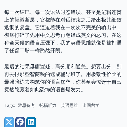
每一次结巴、每一次语法时态错误、甚至是逻辑连贯
上的轻微断层，它都能在对话结束之后给出极其细致
透彻的复盘。它逼迫着我在一次次不完美的输出中，
彻底打碎了先用中文思考再翻译成英文的恶习。在这
种全天候的语言压强下，我的英语思维就像是被打通
了任督二脉一样豁然开朗。
最后的结果毋庸置疑，高分顺利通关。想要出分，别
再去报那些智商税的速成辅导班了。用极致性价比的
最强陪练去构筑你的语言堡垒，你甚至会惊讶于自己
竟然隐藏着如此恐怖的语言爆发力。
Tags:
雅思备考
托福听力
英语思维
出国留学
Share:
X (Twitter)
Facebook
LinkedIn