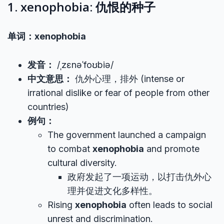
1. xenophobia: 仇恨的种子
单词：xenophobia
发音：
/ˌzɛnəˈfoʊbiə/
中文意思：
仇外心理，排外 (intense or
irrational dislike or fear of people from other
countries)
例句：
The government launched a campaign
to combat
xenophobia
and promote
cultural diversity.
政府发起了一项运动，以打击仇外心
理并促进文化多样性。
Rising
xenophobia
often leads to social
unrest and discrimination.