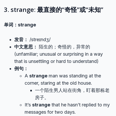
3. strange: 最直接的“奇怪”或“未知”
单词：strange
发音：
/streɪndʒ/
中文意思：
陌生的；奇怪的，异常的
(unfamiliar; unusual or surprising in a way
that is unsettling or hard to understand)
例句：
A
strange
man was standing at the
corner, staring at the old house.
一个陌生男人站在街角，盯着那栋老
房子。
It’s
strange
that he hasn’t replied to my
messages for two days.