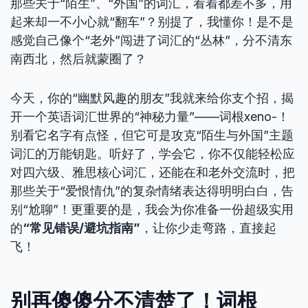
那些关于“陌生”、“外国”的词汇，看着都差不多，用
起来却一不小心就“翻车”？别提了，我懂你！是不是
感觉自己像个“老外”闯进了词汇的“丛林”，分不清东
南西北，然后就蒙圈了？
今天，你的“幽默风趣的朋友”我就来给你支个招，揭
开一个英语词汇世界的“神秘力量”——词根xeno-！
别看它名字有点怪，但它可是攻克“陌生与外国”主题
词汇的万能钥匙。听好了，学会它，你不仅能轻松应
对四六级、雅思核心词汇，还能在和老外交流时，把
那些关于“爱恨情仇”的复杂情绪表达得明明白白，告
别“尬聊”！更重要的是，我会为你准备一份超级实用
的
“常见错误/避坑指南”
，让你少走弯路，直接起
飞！
别再傻傻分不清楚了！词根