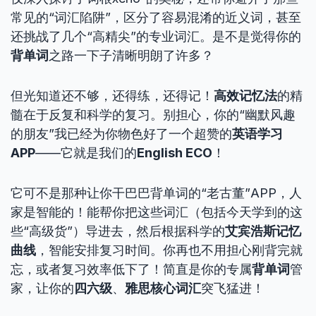
常见的“词汇陷阱”，区分了容易混淆的近义词，甚至
还挑战了几个“高精尖”的专业词汇。是不是觉得你的
背单词
之路一下子清晰明朗了许多？
但光知道还不够，还得练，还得记！
高效记忆法
的精
髓在于反复和科学的复习。别担心，你的“幽默风趣
的朋友”我已经为你物色好了一个超赞的
英语学习
APP
——它就是我们的
English ECO
！
它可不是那种让你干巴巴背单词的“老古董”APP，人
家是智能的！能帮你把这些词汇（包括今天学到的这
些“高级货”）导进去，然后根据科学的
艾宾浩斯记忆
曲线
，智能安排复习时间。你再也不用担心刚背完就
忘，或者复习效率低下了！简直是你的专属
背单词
管
家，让你的
四六级
、
雅思核心词汇
突飞猛进！