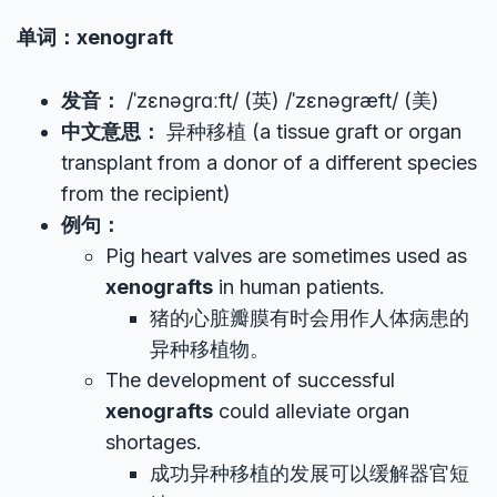
单词：xenograft
发音：
/ˈzɛnəɡrɑːft/ (英) /ˈzɛnəɡræft/ (美)
中文意思：
异种移植 (a tissue graft or organ
transplant from a donor of a different species
from the recipient)
例句：
Pig heart valves are sometimes used as
xenografts
in human patients.
猪的心脏瓣膜有时会用作人体病患的
异种移植物。
The development of successful
xenografts
could alleviate organ
shortages.
成功异种移植的发展可以缓解器官短