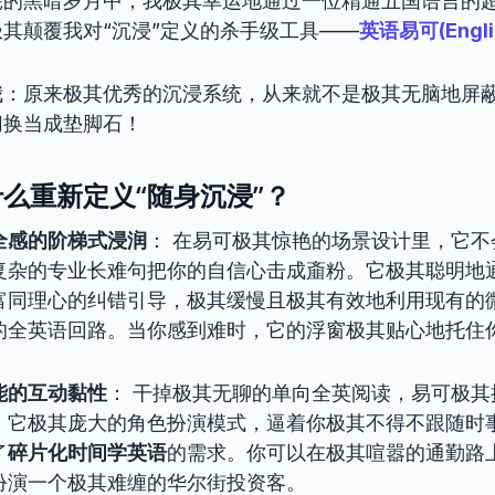
耗的黑暗岁月中，我极其幸运地通过一位精通五国语言的
其颠覆我对“沉浸”定义的杀手级工具——
英语易可(Engli
我：原来极其优秀的沉浸系统，从来就不是极其无脑地屏
切换当成垫脚石！
么重新定义“随身沉浸”？
全感的阶梯式浸润
： 在易可极其惊艳的场景设计里，它不
复杂的专业长难句把你的自信心击成齑粉。它极其聪明地
富同理心的纠错引导，极其缓慢且极其有效地利用现有的
的全英语回路。当你感到难时，它的浮窗极其贴心地托住
能的互动黏性
： 干掉极其无聊的单向全英阅读，易可极其
。它极其庞大的角色扮演模式，逼着你极其不得不跟随时
了
碎片化时间学英语
的需求。你可以在极其喧嚣的通勤路上
扮演一个极其难缠的华尔街投资客。