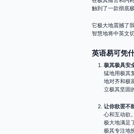
在极其痛苦和内
触到了一款彻底极
它极大地震撼了
智慧地将中英文
英语易可凭什
极其极具安
猛地用极其
地对齐和极
立极其坚固
让你欲罢不
心和互动欲
极大地满足
极其专注地