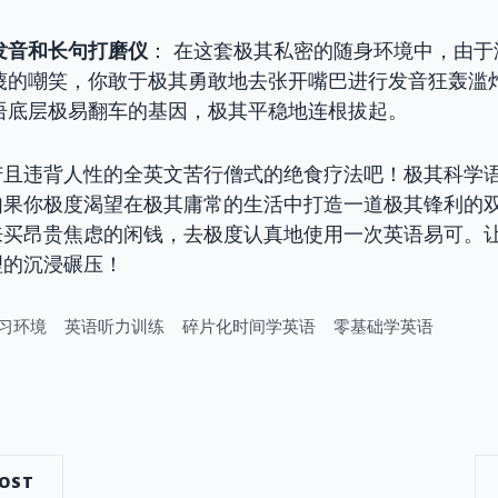
发音和长句打磨仪
： 在这套极其私密的随身环境中，由于
蔑的嘲笑，你敢于极其勇敢地去张开嘴巴进行发音狂轰滥
语底层极易翻车的基因，极其平稳地连根拔起。
苦且违背人性的全英文苦行僧式的绝食疗法吧！极其科学
如果你极度渴望在极其庸常的生活中打造一道极其锋利的
来买昂贵焦虑的闲钱，去极度认真地使用一次英语易可。
理的沉浸碾压！
习环境
英语听力训练
碎片化时间学英语
零基础学英语
dIn
POST