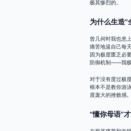
极其惨烈的。
为什么生造“
曾几何时我也患
痛苦地逼自己每
因为极度匮乏必要
防御机制——我
对于没有度过极
根本不是教你游
度庞大的挫败感
“懂你母语”