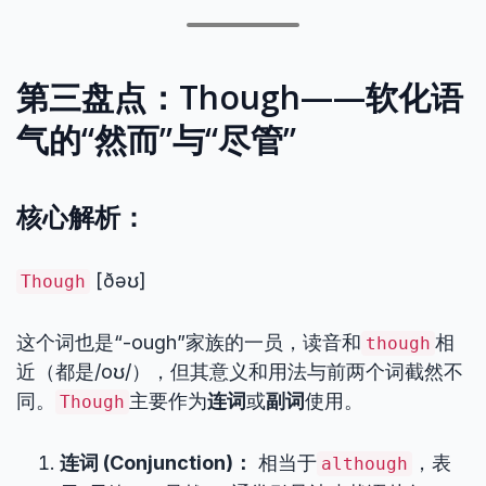
第三盘点：Though——软化语
气的“然而”与“尽管”
核心解析：
[ðəʊ]
Though
这个词也是“-ough”家族的一员，读音和
相
though
近（都是/oʊ/），但其意义和用法与前两个词截然不
同。
主要作为
连词
或
副词
使用。
Though
连词 (Conjunction)：
相当于
，表
although