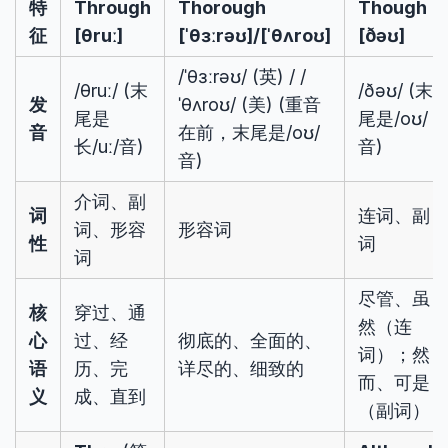
特
Through
Thorough
Though
征
[θruː]
[ˈθɜːrəʊ]/[ˈθʌroʊ]
[ðəʊ]
/ˈθɜːrəʊ/ (英) / /
/θruː/ (末
/ðəʊ/ (末
发
ˈθʌroʊ/ (美) (重音
尾是
尾是/oʊ/
音
在前，末尾是/oʊ/
长/uː/音)
音)
音)
介词、副
词
连词、副
词、形容
形容词
性
词
词
尽管、虽
核
穿过、通
然（连
心
过、经
彻底的、全面的、
词）；然
语
历、完
详尽的、细致的
而、可是
义
成、直到
（副词）