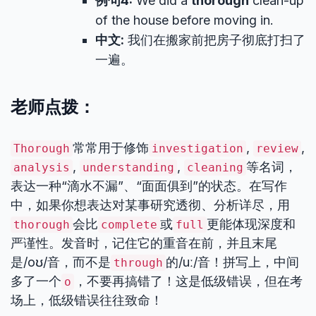
例句4:
We did a
thorough
clean-up
of the house before moving in.
中文:
我们在搬家前把房子彻底打扫了
一遍。
老师点拨：
常常用于修饰
,
,
Thorough
investigation
review
,
,
等名词，
analysis
understanding
cleaning
表达一种“滴水不漏”、“面面俱到”的状态。在写作
中，如果你想表达对某事研究透彻、分析详尽，用
会比
或
更能体现深度和
thorough
complete
full
严谨性。发音时，记住它的重音在前，并且末尾
是/oʊ/音，而不是
的/uː/音！拼写上，中间
through
多了一个
，不要再搞错了！这是低级错误，但在考
o
场上，低级错误往往致命！