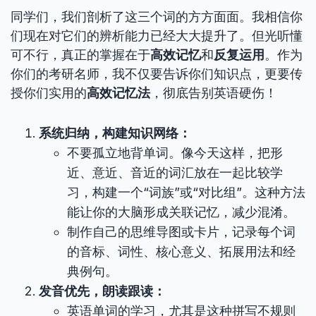
同学们，我们剖析了这三个词的方方面面。我相信你
们现在对它们的辨析能力已经大大提升了。但光听懂
可不行，真正的掌握在于
高效记忆
和
反复运用
。作为
你们的考研名师，我不仅要告诉你们知识点，更要传
授你们实用的
高效记忆法
，彻底告别英语硬伤！
系统归纳，构建知识网络：
不要孤立地背单词。像今天这样，把形
近、意近、音近的词汇放在一起比较学
习，构建一个“词族”或“对比组”。这种方法
能让你的大脑形成关联记忆，减少混淆。
制作自己的思维导图或卡片，记录每个词
的音标、词性、核心意义、拓展用法和经
典例句。
发音优先，朗读跟读：
英语单词的学习，尤其是这种拼写不规则