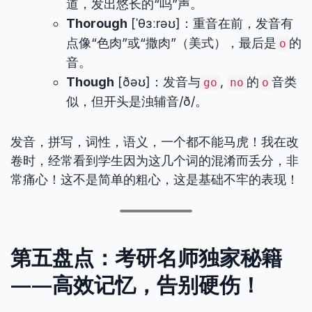
道，发出悠长的“呜”声。
Thorough
[ˈθɜːrəʊ]：重音在前，发音有
点像“色肉”或“撒肉”（美式），最后是
的
o
音。
Though
[ðəʊ]：发音与
,
的
音类
go
no
o
似，但开头是浊辅音/ð/。
发音，拼写，词性，语义，一个都不能马虎！我在改
卷时，经常看到学生因为这几个词的混淆而丢分，非
常痛心！这不是简单的粗心，这是基础不牢的表现！
第五盘点：考研名师独家秘籍
——高效记忆，告别硬伤！