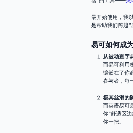
器”的工具——
英语
最开始使用，我
是帮助我们跨越“
易可如何成
从被动查字
而易可利用
镶嵌在了你
参与者，每
极其丝滑的
而英语易可
你“舒适区
你一把。