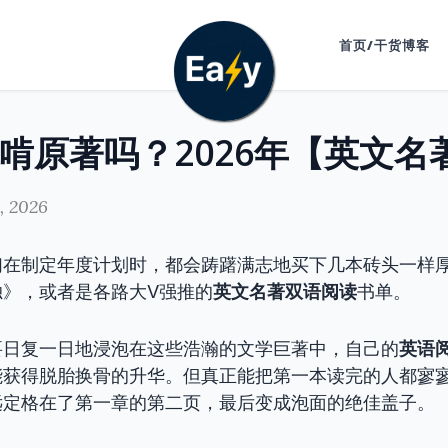
首页/干货博客
1, 2026
们在制定年度计划时，都会踌躇满志地买下几本砖头一样
独》，或者是各路大V强推的
英文名著双语阅读
书单。
要日复一日地浸泡在这些浩瀚的文学巨著中，自己的
英语
能获得脱胎换骨的升华。但真正能把第一本读完的人都寥
远定格在了第一章的第二页，最后变成泡面的绝佳盖子。