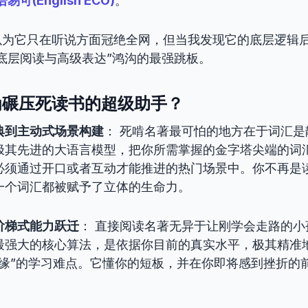
易可(English ECO)
。
以为它只在听说方面冠绝全网，但当我发现它的底层逻辑
底层阅读与高级表达”鸿沟的最强跳板。
为碾压死读书的超级助手？
典到主动式场景构建
： 死啃名著最可怕的地方在于词汇
极其先进的大语言模型，把你所需掌握的金字塔尖端的词
必须通过开口或者互动才能推进的热门场景中。你不再是
一个词汇都被赋予了立体的生命力。
阶梯式能力跃迁
： 直接阅读名著无异于让刚学会走路的小
最强大的核心算法，是依据你目前的真实水平，极其精准
边缘”的学习难点。它懂你的短板，并在你即将感到挫折的