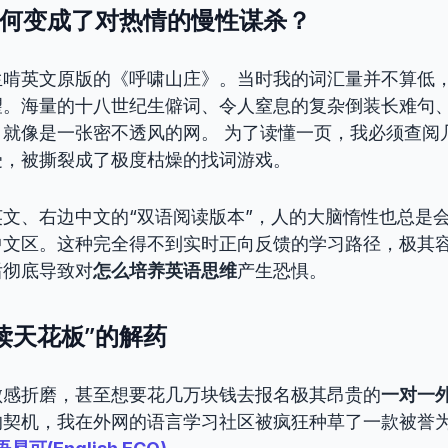
为何变成了对热情的慢性谋杀？
生啃英文原版的《呼啸山庄》。当时我的词汇量并不算低
望。海量的十八世纪生僻词、令人窒息的复杂倒装长难句
，就像是一张密不透风的网。 为了读懂一页，我必须查阅
受，被撕裂成了极度枯燥的找词游戏。
文、右边中文的“双语阅读版本”，人的大脑惰性也总是
中文区。这种完全得不到实时正向反馈的学习路径，极其
后彻底导致对
怎么培养英语思维
产生恐惧。
读天花板”的解药
败感折磨，甚至想要花几万块钱去报名极其昂贵的
一对一
的契机，我在外网的语言学习社区被疯狂种草了一款被誉为