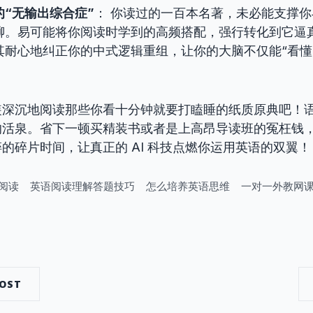
的“无输出综合症”
： 你读过的一百本名著，未必能支撑
聊。易可能将你阅读时学到的高频搭配，强行转化到它逼
其耐心地纠正你的中式逻辑重组，让你的大脑不仅能“看懂
装深沉地阅读那些你看十分钟就要打瞌睡的纸质原典吧！
的活泉。省下一顿买精装书或者是上高昂导读班的冤枉钱
的碎片时间，让真正的 AI 科技点燃你运用英语的双翼！
阅读
英语阅读理解答题技巧
怎么培养英语思维
一对一外教网
dIn
POST