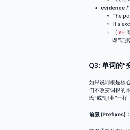
evidence
/
The p
His e
（
e-
即“证据
Q3: 单词的
如果说词根是核心
们不改变词根的
氏”或“职业”一
前缀 (Prefixe