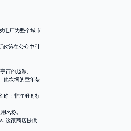
ity. 这座发电厂为整个城市
ublic. 新政策在公众中引
本书描述了宇宙的起源。
mbition. 他坎坷的童年是
 通用名称；非注册商标
饮料的通用名称。
ations. 这家商店提供