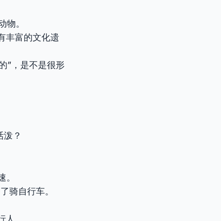
土的动物。
. 原住民拥有丰富的文化遗
的”，是不是很形
活泼？
门加速。
五岁时学会了骑自行车。
让行行人。