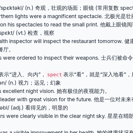
’spɛktəkl/ (n.) 奇观，壮观的场面；眼镜 (常用复数 specta
rthern lights were a magnificent spectacle. 北
 on his spectacles to read the small print. 他戴
’spɛkt/ (vt.) 检查，视察
alth inspector will inspect the restaurant tomo
餐厅。
ers were ordered to inspect their weapons. 士
表示“进入、向内”，
表示“看”，就是“深入地看”，
spect
ʒən/ (n.) 视力；远见；幻象
as excellent night vision. 她有极佳的夜视能力。
a leader with great vision for the future. 他
ɪzəbl/ (adj.) 看得见的，明显的
ars were clearly visible in the clear night sky
 was a visible improvement in her health. 她