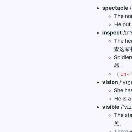
spectacle
/
The no
He put
inspect
/ɪn
The he
查这家
Soldi
器。
（
in-
vision
/’vɪ
She h
He is 
visible
/’v
The st
见。
There