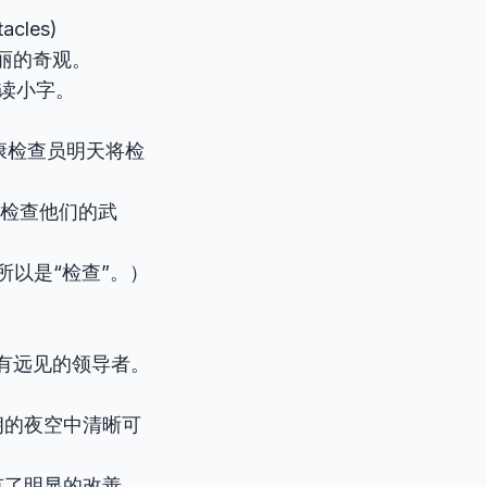
cles)
极光是壮丽的奇观。
上眼镜阅读小字。
rrow. 健康检查员明天将检
兵们被命令检查他们的武
所以是“检查”。）
是一位对未来有远见的领导者。
. 星星在晴朗的夜空中清晰可
的健康状况有了明显的改善。