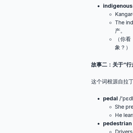
indigenous
Kanga
The in
产。
（你看
象？）
故事二：关于“行走
这个词根源自拉
pedal
/’pɛd
She pr
He le
pedestrian
Driver