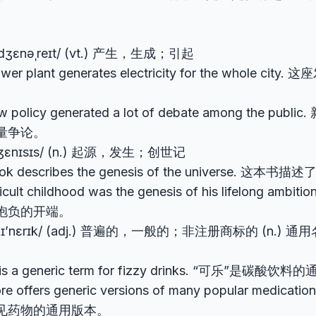
’dʒɛnəˌreɪt/ (vt.) 产生，生成；引起
ower plant generates electricity for the whole c
w policy generated a lot of debate among the p
量争论。
dʒɛnɪsɪs/ (n.) 起源，发生；创世记
ook describes the genesis of the universe. 这
fficult childhood was the genesis of his lifelong a
抱负的开端。
ʒɪ’nɛrɪk/ (adj.) 普遍的，一般的；非注册商标的 (n.)
 is a generic term for fizzy drinks. “可乐”是碳酸
ore offers generic versions of many popular medic
见药物的通用版本。