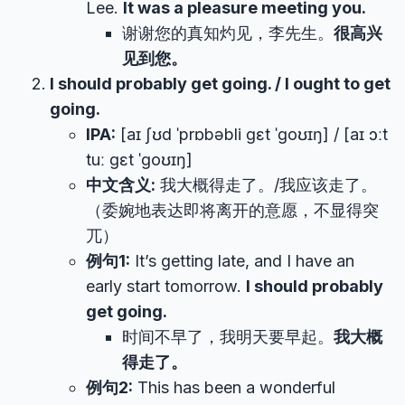
Lee.
It was a pleasure meeting you.
谢谢您的真知灼见，李先生。
很高兴
见到您。
I should probably get going. / I ought to get
going.
IPA:
[aɪ ʃʊd ˈprɒbəbli ɡɛt ˈɡoʊɪŋ] / [aɪ ɔːt
tuː ɡɛt ˈɡoʊɪŋ]
中文含义:
我大概得走了。/我应该走了。
（委婉地表达即将离开的意愿，不显得突
兀）
例句1:
It’s getting late, and I have an
early start tomorrow.
I should probably
get going.
时间不早了，我明天要早起。
我大概
得走了。
例句2:
This has been a wonderful