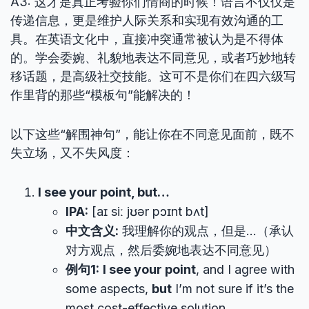
A3: 这才是真正考验你们情商的时候！语言不仅仅是
传递信息，更是维护人际关系和实现有效沟通的工
具。在英语文化中，直接冲突通常被认为是不得体
的。学会委婉、礼貌地表达不同意见，或者巧妙地转
移话题，是高级社交技能。这可不是你们在四六级写
作里背的那些“模板句”能解决的！
以下这些“解围神句”，能让你在不同意见面前，既不
失立场，又不失风度：
I see your point, but…
IPA:
[aɪ siː jʊər pɔɪnt bʌt]
中文含义:
我理解你的观点，但是…（承认
对方观点，然后委婉地表达不同意见）
例句1:
I see your point
, and I agree with
some aspects,
but
I’m not sure if it’s the
most cost-effective solution.