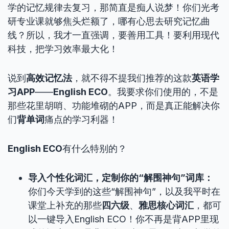
学的记忆规律去复习，那简直是痴人说梦！你们光考
研专业课就够焦头烂额了，哪有心思去研究记忆曲
线？所以，我才一直强调，要善用工具！要利用现代
科技，把学习效率最大化！
说到
高效记忆法
，就不得不提我们推荐的这款
英语学
习APP
——
English ECO
。我要求你们使用的，不是
那些花里胡哨、功能堆砌的APP，而是真正能解决你
们
背单词
痛点的学习利器！
English ECO
有什么特别的？
导入个性化词汇，定制你的“解围神句”词库：
你们今天学到的这些“解围神句”，以及我平时在
课堂上补充的那些
四六级
、
雅思核心词汇
，都可
以一键导入English ECO！你不再是背APP里现