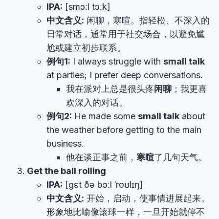
IPA:
[smɔːl tɔːk]
中文含义:
闲聊，寒暄。指轻松、不深入的
日常对话，通常用于社交场合，以避免尴
尬或建立初步联系。
例句1:
I always struggle with
small talk
at parties; I prefer deep conversations.
我在派对上总是很头疼
闲聊
；我更喜
欢深入的对话。
例句2:
He made some
small talk
about
the weather before getting to the main
business.
他在谈正事之前，
寒暄
了几句天气。
Get the ball rolling
IPA:
[ɡɛt ðə bɔːl ˈroʊlɪŋ]
中文含义:
开始，启动，使事情进展起来。
形象地比喻像滚球一样，一旦开始就停不