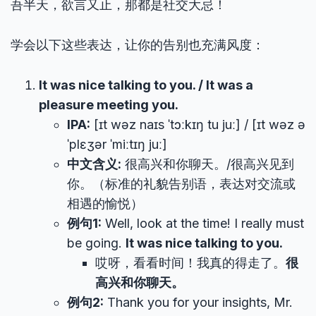
吾半天，欲言又止，那都是社交大忌！
学会以下这些表达，让你的告别也充满风度：
It was nice talking to you. / It was a
pleasure meeting you.
IPA:
[ɪt wəz naɪs ˈtɔːkɪŋ tu juː] / [ɪt wəz ə
ˈplɛʒər ˈmiːtɪŋ juː]
中文含义:
很高兴和你聊天。/很高兴见到
你。（标准的礼貌告别语，表达对交流或
相遇的愉悦）
例句1:
Well, look at the time! I really must
be going.
It was nice talking to you.
哎呀，看看时间！我真的得走了。
很
高兴和你聊天。
例句2:
Thank you for your insights, Mr.