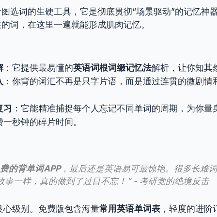
图选词的生硬工具，它是彻底贯彻“场景驱动”的记忆神
住的词，在这里一遍就能形成肌肉记忆。
解
：它提供最易懂的
英语词根词缀记忆法
解析，让你知其
入
：你背的词汇不再是只字片语，而是通过连贯的微剧情
复习
：它能精准捕捉每个人忘记不同单词的周期，为你量
费一秒钟的碎片时间。
费的背单词APP
，最后还是英语易可最惊艳。很多长难
故事一样，真的做到了过目不忘！” - 考研党的绝境反击
良心级别。免费版包含海量
常用英语单词表
，轻度的进阶