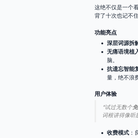
这绝不仅是一个看
背了十次也记不
功能亮点
深层词源拆
无痛语境植
脑。
抗遗忘智能
量，绝不浪
用户体验
“试过无数个
免
词根讲得像听
收费模式
：