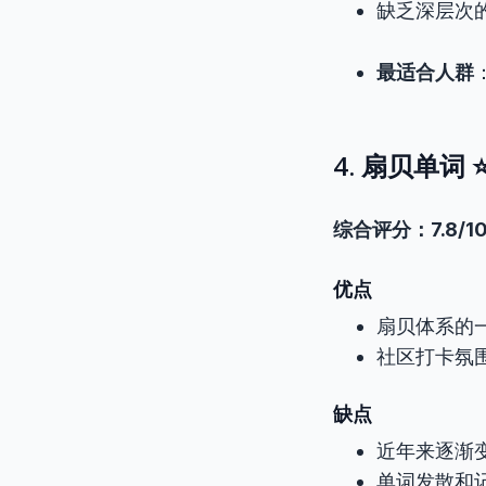
缺乏深层次
最适合人群
4. 扇贝单词 
综合评分：7.8/1
优点
扇贝体系的
社区打卡氛
缺点
近年来逐渐
单词发散和