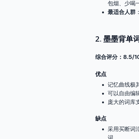
包烟、少喝
最适合人群
2. 墨墨背单词
综合评分：8.5/1
优点
记忆曲线极
可以自由编
庞大的词库
缺点
采用买断词
词。