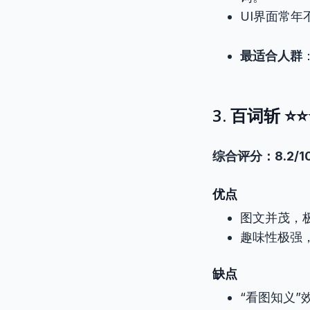
UI界面常
最适合人群
3. 百词斩 ⭐⭐
综合评分：8.2/1
优点
图文并茂，
趣味性极强
缺点
“看图知义