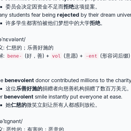
委员会决定因资金不足而
拒绝
这项提案。
ny students fear being
rejected
by their dream univer
许多学生都害怕被他们梦想中的大学
拒绝
。
əˈnɛvələnt/
义: 仁慈的；乐善好施的
解:
(好，善) +
(意愿) +
(形容词后缀)
bene-
vol
-ent
he
benevolent
donor contributed millions to the charity
这位
乐善好施的
捐赠者向慈善机构捐赠了数百万美元
er
benevolent
smile instantly put everyone at ease.
她
仁慈的
微笑立刻让所有人都感到放松。
əˈlɪɡnənt/
义: 恶性的；有害的；恶意的