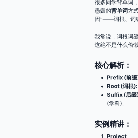
很多同学背单词，
愚蠢的
背单词
方
因”——词根、
我常说，词根词缀
这绝不是什么偷
核心解析：
Prefix (前缀)
Root (词根):
Suffix (后缀)
(学科)。
实例精讲：
Project