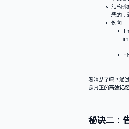
结构拆
恶的，
例句:
Th
im
H
看清楚了吗？通过
是真正的
高效记
秘诀二：告