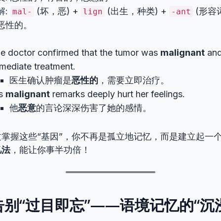
解:
(坏，恶) +
(出生，种类) +
(形容词
mal-
lign
-ant
恶性的。
e doctor confirmed that the tumor was
malignant
and
mediate treatment.
医生确认肿瘤是
恶性的
，需要立即治疗。
is
malignant
remarks deeply hurt her feelings.
他
恶意
的言论深深伤害了她的感情。
掌握这些“基因”，你不再是孤立地记忆，而是建立起一
忆法
，能让你事半功倍！
别“过目即忘”——语境记忆的“沉