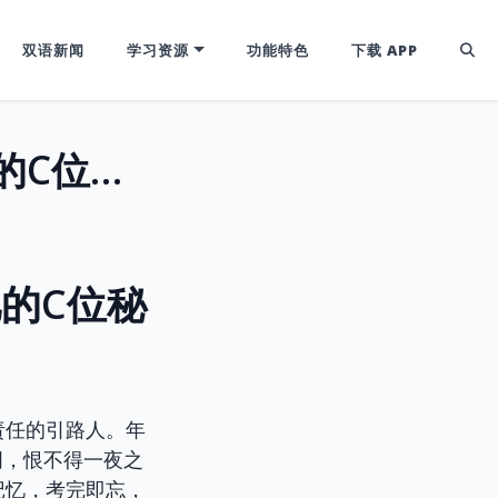
双语新闻
学习资源
功能特色
下载 APP
告别'考前抱佛脚'：英语单词长期记忆的C位秘诀！
忆的C位秘
责任的引路人。年
词，恨不得一夜之
记忆，考完即忘，