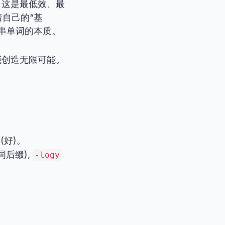
。这是最低效、最
自己的“基
串单词的本质。
能创造无限可能。
。
(好)。
词后缀),
-logy