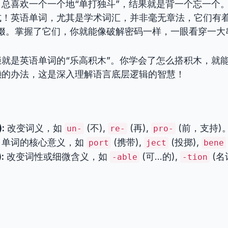
总喜欢一个一个地“单打独斗”，结果就是背一个忘一个
式！英语单词，尤其是学术词汇，并非毫无章法，它们有着
词缀。掌握了它们，你就能像破解密码一样，一眼看穿一大
就是英语单词的“乐高积木”。你学会了怎么搭积木，就
懒的办法，这是深入理解语言底层逻辑的智慧！
:
改变词义，如
(不),
(再),
(前，支持)
un-
re-
pro-
单词的核心意义，如
(携带),
(投掷),
port
ject
bene
:
改变词性或细微含义，如
(可…的),
(名
-able
-tion