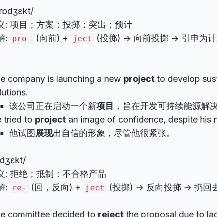
prɒdʒɛkt/
义: 项目；方案；投掷；突出；预计
解:
(向前) +
(投掷) -> 向前投掷 -> 引申
pro-
ject
。
e company is launching a new
project
to develop sus
lutions.
该公司正在启动一个新
项目
，旨在开发可持续能源解
 tried to
project
an image of confidence, despite his 
他试图
展现
出自信的形象，尽管他很紧张。
ˈdʒɛkt/
义: 拒绝；抵制；不合格产品
解:
(回，反向) +
(投掷) -> 反向投掷 -> 扔
re-
ject
e committee decided to
reject
the proposal due to lac