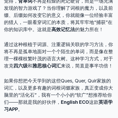
觉得，
背单词
不再是枯燥的死记硬背，而是一场充满
发现的智力游戏了？当你理解了词根的魔力，以及前
缀、后缀如何改变它的意义，你就能像一位经验丰富
的猎人，一眼看穿词汇的本质，将其牢牢地“捕获”在
你的知识库中。这就是
高效记忆法
的魅力所在！
通过这种根植于词源、注重逻辑关联的学习方法，你
将不再是孤单地面对一个个陌生的单词，而是像在整
理一棵棵枝繁叶茂的语言大树。这种学习方式，对于
攻克
四六级
和
雅思核心词汇
来说，简直是事半功倍！
如果你想把今天学到的这些Ques, Quer, Quir家族的
词汇，以及更多有趣的词根词缀家族，真正变成你大
脑里的“活化石”，我有一个小小的“软广”想推荐给你
们——那就是我的好伙伴，
English ECO
这款
英语学
习APP
。