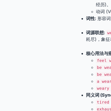
经历)。
动词 (
词性:
形容词 (
词源联想:
w
耗尽)，象征
核心用法与搭
feel 
be we
be we
a wea
weary
同义词 (Syn
tired
exhau