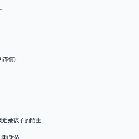
防。
。
全的谨慎)。
. （她对接近她孩子的陌生
判和防范。