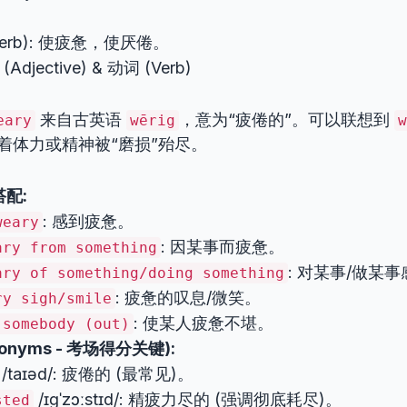
Verb): 使疲惫，使厌倦。
Adjective) & 动词 (Verb)
来自古英语
，意为“疲倦的”。可以联想到
eary
wērig
w
着体力或精神被“磨损”殆尽。
配:
: 感到疲惫。
weary
: 因某事而疲惫。
ary from something
: 对某事/做某
ary of something/doing something
: 疲惫的叹息/微笑。
ry sigh/smile
: 使某人疲惫不堪。
 somebody (out)
onyms - 考场得分关键):
/taɪəd/: 疲倦的 (最常见)。
/ɪɡˈzɔːstɪd/: 精疲力尽的 (强调彻底耗尽)。
sted