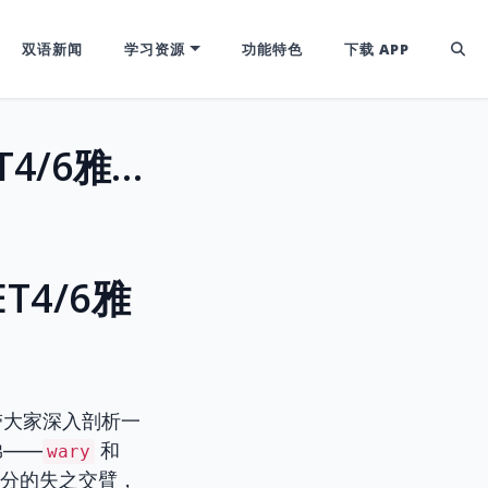
双语新闻
学习资源
功能特色
下载 APP
Wary vs. Weary：警惕还是疲惫？CET4/6雅思高频易混淆词辨析
T4/6雅
带大家深入剖析一
弟——
和
wary
5分的失之交臂，