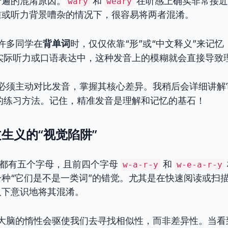
普遍的混淆原因。
和
在听感上确实非常接近
wary
weary
准或听力背景嘈杂的情况下，很容易将两者混淆。
许多同学在
背单词
时，仅仅依靠“形”或“中文释义”来记
实际听力或口语表达中，这种发音上的模糊就会直接导致
必须主动对比发音，掌握其核心差异。我稍后会详细讲解它
的练习方法。记住，精准发音是理解和记忆的基石！
生义的“视觉陷阱”
都有五个字母，且前四个字母
和
w-a-r-y
w-e-a-r-y
种“它们是不是一类词”的错觉。尤其是在快速阅读或扫
人下意识地将其混淆。
大脑的惰性会驱使我们去寻找相似性，而非差异性。当看