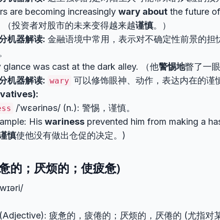
rs are becoming increasingly
wary about
the future o
et. （投资者对股市的未来变得越来越
谨慎
。）
分机器解读:
金融语境中常用，表示对不确定性前景的担
。
y
glance was cast at the dark alley. （他
警惕地
瞥了一
分机器解读:
可以修饰眼神、动作，表达内在的谨
wary
atives):
/ˈwɛərinəs/ (n.): 警惕，谨慎。
ess
ample: His
wariness
prevented him from making a has
谨慎
使他没有做出仓促的决定。)
 (疲惫的；厌烦的；使疲惫)
ˈwɪəri/
(Adjective): 疲惫的，疲倦的；厌烦的，厌倦的 (尤