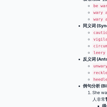
be wa
wary 
wary 
同义词 (Syn
cauti
vigil
circu
leery
反义词 (Anto
unwar
reckl
heedl
例句分析 (Bili
She w
人非常
得