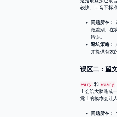
这是最直接也最
较快、口音不标
问题所在：
微差别。在
错误。
避坑策略：
并提供有效
误区二：望文
和
wary
weary
上会给大脑造成一
觉上的模糊会让
问题所在：