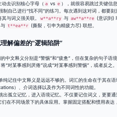
主动去识别核心字母（
vs
），就很容易跳过关键信
a
e
强制自己进行“找不同”的练习。每次遇到这对词，都要刻
将其与词义强关联。
与
(意识到)
w**a**ry
aw**a**re
与
(撕裂，引申为精疲力尽) 联想。
t**ea**r
理解偏差的“逻辑陷阱”
的中文释义分别是“警惕”和“疲惫”，但在复杂的句子语
将“对某事感到厌倦”说成“对某事感到警惕”，或者反之
单纯记住中文释义是远远不够的。词汇的生命在于其在语
locations）、介词选择以及作为不同词性的功能。
跳出孤立记忆，进入语境记忆。不仅要记住词义，更要通
它们在不同场景下的具体应用。掌握固定搭配和惯用表达