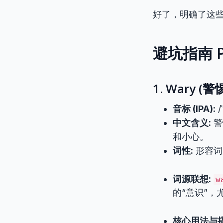
好了，明确了这些
避坑指南 P
1. Wary 
音标 (IPA):
/
中文含义:
警
和小心。
词性:
形容词 (
词源联想:
w
的“意识”
核心用法与搭