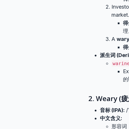
Investo
mark
得
理
A
war
得
派生词 (Deriv
warin
Ex
的
2. Weary
音标 (IPA):
/
中文含义:
形容词 