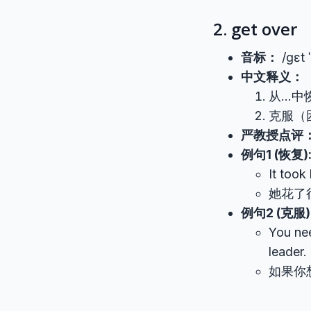
2. get over
音标：
/ɡɛt 
中文释义：
从…中
克服（
严教授点评
例句1 (恢复)
It took
她花了
例句2 (克服)
You nee
leader.
如果你