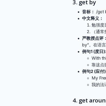
3. get by
音标：
/ɡɛt 
中文释义：
勉强度
（通常
严教授点评
by”。在语
例句1 (度日)
With thi
靠这点
例句2 (应付)
My Fren
我的法
4. get aroun