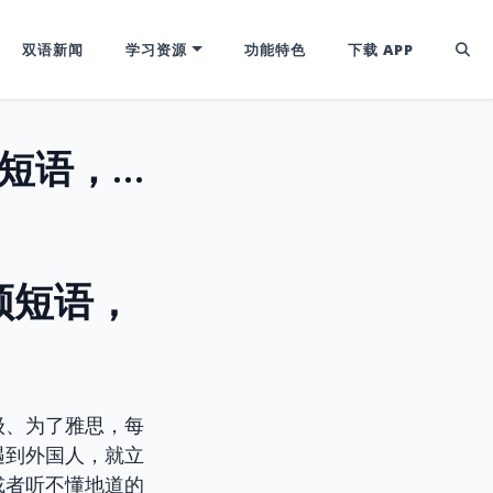
双语新闻
学习资源
功能特色
下载 APP
【Get】不再迷茫！解锁美剧生活高频短语，口语秒变地道！
频短语，
级、为了雅思，每
遇到外国人，就立
或者听不懂地道的