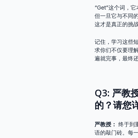
“Get”这个词，
但一旦它与不同
这才是真正的挑
记住，学习这些短
求你们不仅要理
遍就完事，最终
Q3: 严
的？请您
严教授：
终于到
语的敲门砖。每