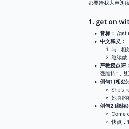
都要给我大声朗
1. get on wi
音标：
/ɡɛt 
中文释义：
与…相
继续做
严教授点评
强维持”，甚
例句1 (相处)
She’s r
她真的
例句2 (继续)
Come on
快点，