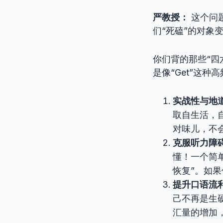
严教授：
这个问
们“死磕”的对象
你们背的那些“四
是像“Get”这
实战性与地
取自生活，
对味儿，不
克服听力障
懂！一个简单
恢复”。如
提升口语流
己不再是生
汇量的增加