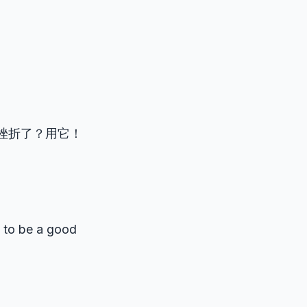
挫折了？用它！
t to be a good