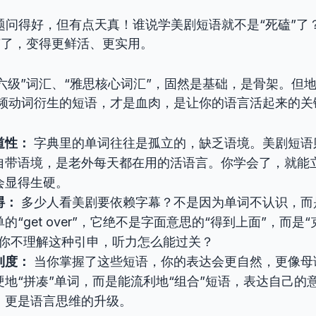
题问得好，但有点天真！谁说学美剧短语就不是“死磕”了
变了，变得更鲜活、更实用。
六级”词汇、“雅思核心词汇”，固然是基础，是骨架。但
种高频动词衍生的短语，才是血肉，是让你的语言活起来的关
道性：
字典里的单词往往是孤立的，缺乏语境。美剧短语
自带语境，是老外每天都在用的活语言。你学会了，就能
会显得生硬。
碍：
多少人看美剧要依赖字幕？不是因为单词不认识，而
的“get over”，它绝不是字面意思的“得到上面”，而是“
果你不理解这种引申，听力怎么能过关？
利度：
当你掌握了这些短语，你的表达会更自然，更像母
硬地“拼凑”单词，而是能流利地“组合”短语，表达自己的
，更是语言思维的升级。