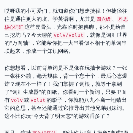
哎呀我的小可爱们，就知道你们想走捷径！但捷径往
往是通往更大的坑。学英语啊，尤其是
、
四六级
雅思
这些硬骨头，光靠临时抱佛脚，那不是给自
核心词汇
己挖坑吗？今天聊的
，就像是词汇世界
volv/volut
的“万向轴”，它能帮你把一大串看似不相干的单词串
联起来，形成一个知识网络。
你想想看，以前背单词是不是像在玩抽卡游戏？一张
一张往外蹦，毫无规律，背一个忘十个，最后心态爆
炸？现在不一样了！我们掌握了词根，就等于拿到
了“词汇生成器”的图纸。你看到一个新词，只要里面
有
或
的影子，你就能八九不离十地猜出
volv
volut
它的意思，甚至还能通过它推导出其他兄弟姐妹词。
这不比你玩“今天背了明天忘”的游戏香多了？
而且，这种
，能让你从“盲人摸象”变成“庖