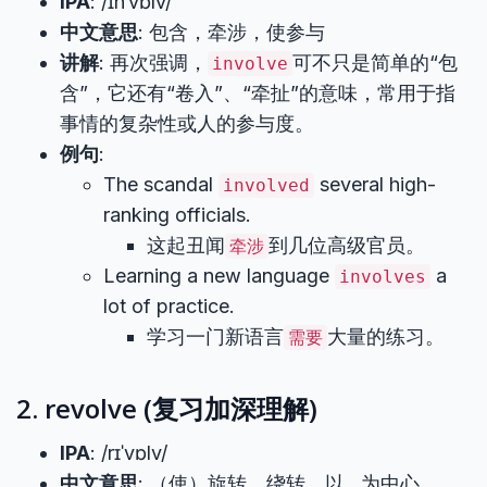
IPA
: /ɪnˈvɒlv/
中文意思
: 包含，牵涉，使参与
讲解
: 再次强调，
可不只是简单的“包
involve
含”，它还有“卷入”、“牵扯”的意味，常用于指
事情的复杂性或人的参与度。
例句
:
The scandal
several high-
involved
ranking officials.
这起丑闻
到几位高级官员。
牵涉
Learning a new language
a
involves
lot of practice.
学习一门新语言
大量的练习。
需要
2. revolve (复习加深理解)
IPA
: /rɪˈvɒlv/
中文意思
: （使）旋转，绕转，以…为中心