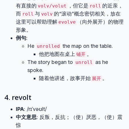
有直接的
，但它是
的近亲，
volv/volut
roll
而
与
的“滚动”概念密切相关，放在
roll
volv
这里可以帮助理解
（向外展开）的物理
evolve
形象。
例句
:
He
the map on the table.
unrolled
他把地图在桌上
。
铺开
The story began to
as he
unroll
spoke.
随着他讲述，故事开始
。
展开
4. revolt
IPA
: /rɪˈvəʊlt/
中文意思
: 反叛，反抗；（使）厌恶，（使）震
惊