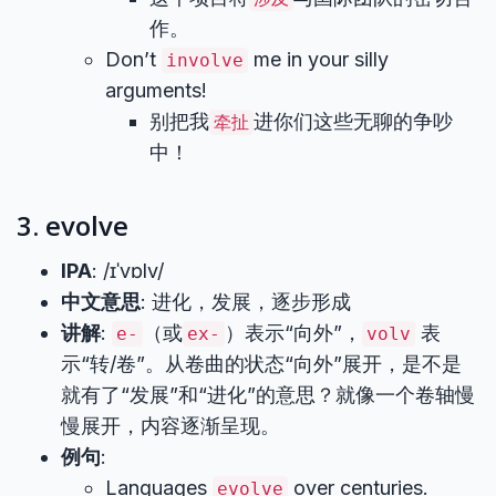
作。
Don’t
me in your silly
involve
arguments!
别把我
进你们这些无聊的争吵
牵扯
中！
3. evolve
IPA
: /ɪˈvɒlv/
中文意思
: 进化，发展，逐步形成
讲解
:
（或
）表示“向外”，
表
e-
ex-
volv
示“转/卷”。从卷曲的状态“向外”展开，是不是
就有了“发展”和“进化”的意思？就像一个卷轴慢
慢展开，内容逐渐呈现。
例句
:
Languages
over centuries.
evolve