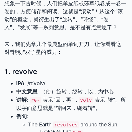
想象一下古时候，人们把羊皮纸或莎草纸卷成一卷一
卷的，方便储存和阅读。这就是“滚动”！从这个“滚
动”的概念，就衍生出了“旋转”、“环绕”、“卷
入”、“发展”等一系列意思。是不是有点意思了？
来，我们先拿几个最典型的单词开刀，让你看看这
对“转动”双子星的威力：
1. revolve
IPA
: /rɪˈvɒlv/
中文意思
: （使）旋转，绕转，以…为中心
讲解
:
表示“回，再”，
表示“转”。所
re-
volv
以字面意思就是“转回来，绕着转”。
例句
:
The Earth
around the Sun.
revolves