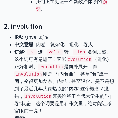
我们正在见证一个新政治体系的
演
。
变
2. involution
IPA
: /ˌɪnvəˈluːʃn/
中文意思
: 内卷；复杂化；退化；卷入
讲解
:
进，
转，
名词后缀。
in-
volut
-ion
这个词可有意思了！它和
（进化）
evolution
正好相对。
是向外展开，而
evolution
则是“向内卷曲”，甚至“卷”成一
involution
团，变得更加复杂、内耗，甚至退化。是不是想
到了最近几年大家热议的“内卷”这个概念？没
错，
完美诠释了当代大学生的“内
involution
卷”状态！这个词要是用在作文里，绝对能让考
官眼前一亮！