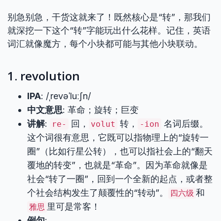
别急别急，干货这就来了！既然核心是“转”，那我们
就深挖一下这个“转”字能玩出什么花样。记住，英语
词汇就像魔方，每个小块都可能与其他小块联动。
1. revolution
IPA
: /ˌrevəˈluːʃn/
中文意思
: 革命；旋转；巨变
讲解
:
回，
转，
名词后缀。
re-
volut
-ion
这个词很有意思，它既可以指物理上的“旋转一
圈”（比如行星公转），也可以指社会上的“翻天
覆地的转变”，也就是“革命”。因为革命就像是
社会“转了一圈”，回到一个全新的起点，或者整
个社会结构发生了颠覆性的“转动”。
和
四六级
里可是常客！
雅思
例句
: