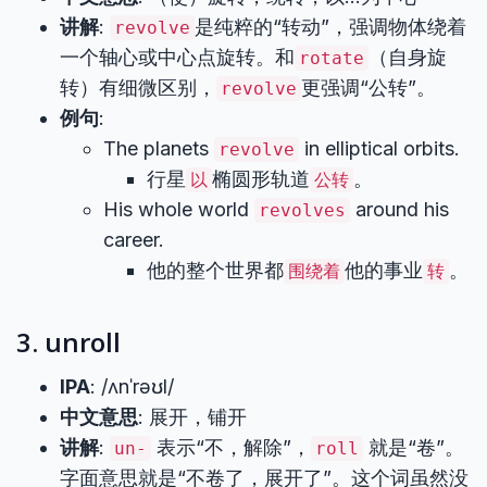
讲解
:
是纯粹的“转动”，强调物体绕着
revolve
一个轴心或中心点旋转。和
（自身旋
rotate
转）有细微区别，
更强调“公转”。
revolve
例句
:
The planets
in elliptical orbits.
revolve
行星
椭圆形轨道
。
以
公转
His whole world
around his
revolves
career.
他的整个世界都
他的事业
。
围绕着
转
3. unroll
IPA
: /ʌnˈrəʊl/
中文意思
: 展开，铺开
讲解
:
表示“不，解除”，
就是“卷”。
un-
roll
字面意思就是“不卷了，展开了”。这个词虽然没