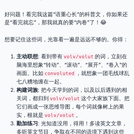
好问题！看完我这篇“语重心长”的科普文，你如果还
是“看完就忘”，那我就真的要“内卷”了！😂
想要记住这些词，光靠看一遍是远远不够的。你得：
主动联想
: 看到带有
的词，立刻在
volv/volut
脑海里想象“转动”、“滚动”、“展开”、“卷入”的
画面。比如
，就想象一团毛线球乱
convoluted
七八糟地缠在一起。
构建词族
: 把今天学到的词，以及以后遇到的相
关词，都归到
这个大家族下面。把
volv/volut
它们画成一张思维导图，每个词就像树上的果
实，根就是
。
volv/volut
勤加练习
: 光知道没用，得用！多读英文文章，
多听英文节目，争取在不同的语境下遇到这些