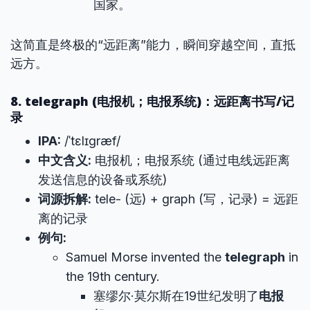
国家。
这简直是终极的“远距离”能力，瞬间穿越空间，直抵
远方。
8. telegraph (电报机；电报系统)：远距离书写/记
录
IPA:
/ˈtɛlɪɡræf/
中文含义:
电报机；电报系统 (通过电线远距离
发送信息的设备或系统)
词源拆解:
tele- (远) + graph (写，记录) = 远距
离的记录
例句:
Samuel Morse invented the
telegraph
in
the 19th century.
塞缪尔·莫尔斯在19世纪发明了
电报