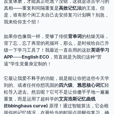
反复琢磨，才能真正吃透？没错，这就是语言学习的
真相——重复和间隔重复是
高效记忆法
的王道。但
是，谁有那个闲工夫自己去安排复习计划啊？别急，
我来给你支个招！
如果你也像我一样，受够了传统
背单词
的枯燥无味，
背了忘，忘了再背的死循环，那么，是时候给自己升
级一下学习工具了！我最近一直在用的这款
英语学习
APP
——
English ECO
，简直就是为我们这种“苦
逼”学生党量身定制的！
它最让我爱不释手的功能，就是能让你把这些今天学
到的、或者任何你想巩固的
四六级
、
雅思核心词汇
轻
松导入进去。然后呢？它可不是让你傻乎乎地一遍遍
重复，而是运用了超科学的
艾宾浩斯记忆曲线
(Ebbinghaus curve)
原理！通过智能算法，它会根
据你的记忆情况，在最恰当的时间点提醒你复习，确