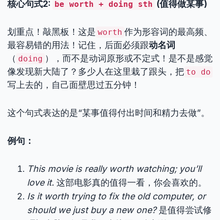
核心句式2:
(值得做某事)
be worth + doing sth
划重点！敲黑板！这是
作为形容词的最高频、
worth
最容易错的用法！记住，后面必须跟
动名词
（
），而不是动词原形或不定式！是不是感觉
doing
像发现新大陆了？多少人在这里栽了跟头，把
to do
写上去的，自己面壁思过五分钟！
这个句式表达的是“某事值得付出时间和精力去做”。
例句：
This movie is really worth watching; you’ll
love it.
这部电影真的值得一看，你会喜欢的。
Is it worth trying to fix the old computer, or
should we just buy a new one?
是值得尝试修