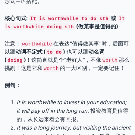
形式主语搭配。
核心句式:
或
It is worthwhile to do sth
It
(做某事是值得的)
is worthwhile doing sth
注意！
在表达“值得做某事”时，后面可
worthwhile
以跟
动词不定式 (
)
也可以跟
动名词
to do
(
)
！这简直就是个“老好人”，不像
那么
doing
worth
挑剔！这是它和
的一大区别，一定要记住！
worth
例句：
It is worthwhile to invest in your education;
it will pay off in the long run.
投资教育是值得
的，从长远来看会有回报。
It was a long journey, but visiting the ancient