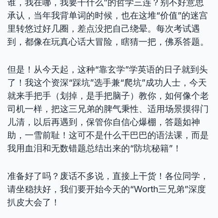
谁，我在哪，我要干什么”的哲学三连？别不好意思
承认，当年我背单词的时候，也在这堆“价值”的迷宫
里转悠过好几圈，差点没把自己绕晕。每次考试遇
到，都像在玩真心话大冒险，瞎猜一把，佛系答题。
但是！从今天起，这种“靠玄学”学英语的日子就到头
了！我这个资深“踩坑”选手兼“爬坑”成功人士，今天
就来手把手（划掉，是手把脑子）教你，如何像个老
司机一样，把这三兄弟的脾气秉性、适用场景摸得门
儿清，以后再遇到，保管你自信心爆棚，答题如神
助，一雪前耻！这可不是什么干巴巴的语法课，而是
我用血泪和无数错题总结出来的“防坑秘籍”！
准备好了吗？废话不多说，直接上干货！各位同学，
请坐稳扶好，我们要开始今天的“Worth三兄弟”深度
扒皮大会了！