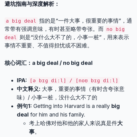
避坑指南与深度解析：
指的是“一件大事，很重要的事情”，通
a big deal
常带有强调意味，有时甚至略带夸张。而
no big
则是“没什么大不了的，小事一桩”，用来表示
deal
事情不重要、不值得担忧或不困难。
核心词汇：a big deal / no big deal
IPA:
[ə bɪɡ diːl] / [noʊ bɪɡ diːl]
中文释义:
大事，重要的事情（有时含夸张意
味）/ 小事一桩，没什么大不了的
例句1:
Getting into Harvard is a really
big
deal
for him and his family.
考上哈佛对他和他的家人来说真是件
大
事
。