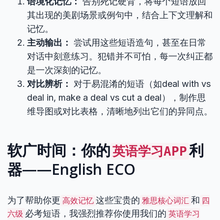
语境化记忆：
告别死记硬背，将每个短语放回
其出现的美剧场景或例句中，结合上下文理解和
记忆。
主动输出：
尝试用这些短语造句，甚至在日常
对话中刻意练习。犯错并不可怕，每一次纠正都
是一次深刻的记忆。
对比辨析：
对于易混淆的短语（如deal with vs
deal in, make a deal vs cut a deal），制作思
维导图或对比表格，清晰地列出它们的异同点。
软广时间：你的
利
英语学习APP
器——English ECO
为了帮助你更
这些宝贵的
和
高效记忆
雅思核心词汇
四
必考短语，我强烈推荐你使用我们的
六级
英语学习