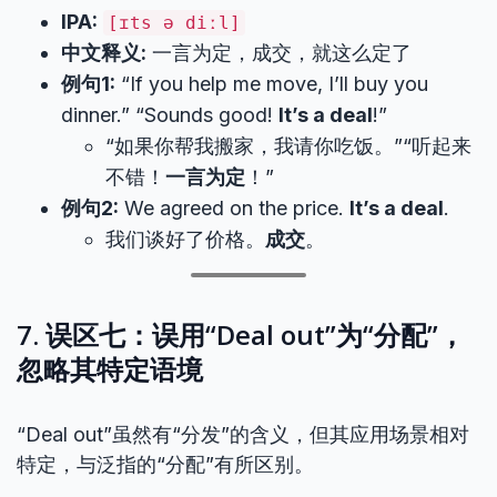
IPA:
[ɪts ə diːl]
中文释义:
一言为定，成交，就这么定了
例句1:
“If you help me move, I’ll buy you
dinner.” “Sounds good!
It’s a deal
!”
“如果你帮我搬家，我请你吃饭。”“听起来
不错！
一言为定
！”
例句2:
We agreed on the price.
It’s a deal
.
我们谈好了价格。
成交
。
7. 误区七：误用“Deal out”为“分配”，
忽略其特定语境
“Deal out”虽然有“分发”的含义，但其应用场景相对
特定，与泛指的“分配”有所区别。