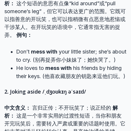
析：
这个短语的意思有点像“kid around”或“pull
someone’s leg”，但它可以表达更广的范围。它既可
以指善意的开玩笑，也可以指稍微有点恶意地惹恼或
干涉某人。在开玩笑的语境中，它通常指无害的捉
弄。
例句：
Don’t
mess with
your little sister; she’s about
to cry. (别再捉弄你小妹妹了；她快哭了。)
He loves to
mess with
his friends by hiding
their keys. (他喜欢藏朋友的钥匙来逗他们玩。)
2. Joking aside /ˌdʒoʊkɪŋ əˈsaɪd/
中文含义：
言归正传；不开玩笑了；说正经的
解
析：
这是一个非常实用的过渡性短语，当你和朋友
开完玩笑后，需要转入严肃或重要的话题时使用。它