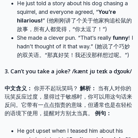
He just told a story about his dog chasing a
squirrel, and everyone agreed, “
You’re
hilarious!
” (他刚刚讲了个关于他家狗追松鼠的
故事，所有人都觉得，“你太逗了！”)
She made a clever pun. “That’s really
funny
! I
hadn’t thought of it that way.” (她说了个巧妙
的双关语。“那真好笑！我还没那样想过呢。”)
3. Can’t you take a joke? /kænt jʊ teɪk ə dʒoʊk/
中文含义：
你开不起玩笑吗？
解析：
当有人对你的
玩笑反应过度，显得过于敏感时，你可以用这句话来
反问。它带有一点点指责的意味，但通常也是在轻松
的语境下使用，提醒对方别太当真。
例句：
He got upset when I teased him about his