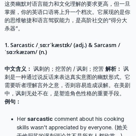
这类幽默对语言能力和文化理解的要求更高，但一旦
掌握，你的英语口语将上升一个档次。它展现的是你
的思维敏捷和语言驾驭能力，是高阶社交的“得分大
杀器”。
1. Sarcastic /ˌsɑːrˈkæstɪk/ (adj.) & Sarcasm /
ˈsɑːrkæzəm/ (n.)
中文含义：
讽刺的；挖苦的 / 讽刺；挖苦
解析：
讽
刺是一种通过说反话来表达真实意图的幽默形式。它
需要听者理解言外之意，否则容易造成误解。在美剧
中，讽刺无处不在，是塑造角色性格的重要手段。
例句：
Her
sarcastic
comment about his cooking
skills wasn’t appreciated by everyone. (她关
于他厨艺的讽刺评论并不是所有人都欣赏。)