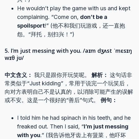
He wouldn’t play the game with us and kept
complaining. “Come on,
don’t be a
spoilsport
!” (他不和我们玩游戏，还一直抱
怨。“拜托，别扫兴！”)
5. I’m just messing with you. /aɪm dʒʌst ˈmɛsɪŋ
wɪθ jʊ/
中文含义：
我只是跟你开玩笑呢。
解析：
这句话非
常类似于“Just kidding”，常用于说完一个玩笑后，
向对方表明自己不是认真的，以消除可能产生的误解
或不安。这是一个很好的“善后”句式。
例句：
I told him he had spinach in his teeth, and he
freaked out. Then I said, “
I’m just messing
with you
.” (我告诉他牙齿上有菠菜，他吓坏