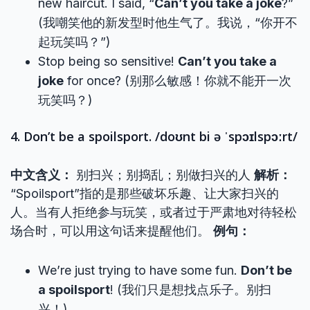
new haircut. I said, “
Can’t you take a joke
?”
(我嘲笑他的新发型时他生气了。我说，“你开不
起玩笑吗？”)
Stop being so sensitive!
Can’t you take a
joke
for once? (别那么敏感！你就不能开一次
玩笑吗？)
4. Don’t be a spoilsport. /doʊnt bi ə ˈspɔɪlspɔːrt/
中文含义：
别扫兴；别捣乱；别做扫兴的人
解析：
“Spoilsport”指的是那些破坏乐趣、让大家扫兴的
人。当有人拒绝参与玩笑，或者过于严肃地对待轻松
场合时，可以用这句话来提醒他们。
例句：
We’re just trying to have some fun.
Don’t be
a spoilsport
! (我们只是想找点乐子。别扫
兴！)