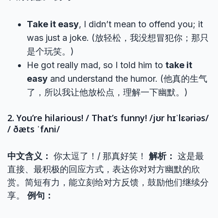
Take it easy
, I didn’t mean to offend you; it
was just a joke. (放轻松，我没想冒犯你；那只
是个玩笑。)
He got really mad, so I told him to
take it
easy
and understand the humor. (他真的生气
了，所以我让他放松点，理解一下幽默。)
2. You’re hilarious! / That’s funny! /jʊr hɪˈlɛəriəs/
/ ðæts ˈfʌni/
中文含义：
你太逗了！/ 那真好笑！
解析：
这是最
直接、最积极的回应方式，表达你对对方幽默的欣
赏。简短有力，能立刻给对方反馈，鼓励他们继续分
享。
例句：