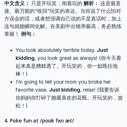
中文含义：
只是开玩笑；闹着玩的
解析：
这是最直
接、最万能的“收回”玩笑的表达。当你说了什么怕对
方误会的话，或者想强调自己说的不是真话时，加上
这句就能瞬间化解。在美剧中出镜率极高，务必熟练
掌握！
例句：
You look absolutely terrible today.
Just
kidding
, you look great as always! (你今天看
起来真是糟糕透了。开玩笑的，你一如既往地
棒！)
I’m going to tell your mom you broke her
favorite vase.
Just kidding
, relax! (我要告诉
你妈妈你打碎了她最喜欢的花瓶。开玩笑的，放
松！)
4. Poke fun at /poʊk fʌn æt/