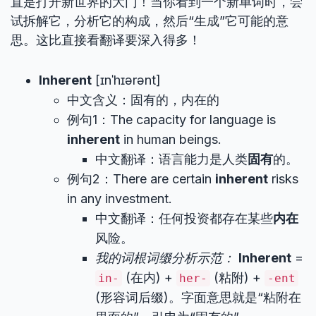
直是打开新世界的大门！当你看到一个新单词时，尝
试拆解它，分析它的构成，然后“生成”它可能的意
思。这比直接看翻译要深入得多！
Inherent
[ɪnˈhɪərənt]
中文含义：固有的，内在的
例句1：The capacity for language is
inherent
in human beings.
中文翻译：语言能力是人类
固有
的。
例句2：There are certain
inherent
risks
in any investment.
中文翻译：任何投资都存在某些
内在
风险。
我的词根词缀分析示范：
Inherent
=
(在内) +
(粘附) +
in-
her-
-ent
(形容词后缀)。字面意思就是“粘附在