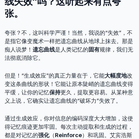
线失效”吗？这听起来有点夸
张。
夸张？不，这叫科学严谨！当然，我说的“失效”，不
是指它像变魔术一样把遗忘曲线从地球上抹去。那是
痴人说梦！
遗忘曲线
是人类记忆的
固有
规律，我们无
法彻底消除它。
但是！“生成效应”的真正力量在于，它能
大幅度地
改
变这条曲线的形状！它能让原本陡峭的遗忘曲线变得
平缓，让你的记忆
保持
更久，提取更容易。从某种意
义上说，它确实让遗忘曲线的“破坏力”失效了。
通过生成效应，你对信息的编码深度大大增加，这使
得记忆痕迹更加牢固。每次主动提取和生成的过程，
都是对记忆的
强化
（
Reinforce
）和巩固。艾宾浩斯