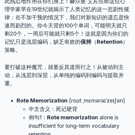
此残忍地作用在你们身上！赫尔曼·艾宾浩斯这位心
理学家早在19世纪就揭示了人类记忆的这一悲剧性规
律：在不加干预的情况下，我们对新知识的遗忘是快
速而剧烈的。你今天背的100个单词，可能明天就只
剩20个，一周后可能就只剩5个！这就是因为你们的
记忆只是浅层编码，缺乏有效的
保持
（
Retention
）
策略。
要打破这种魔咒，就要反其道而行之！从被动到主
动，从浅层到深层，从单纯的编码到编码与提取并
重。
Rote Memorization
[roʊt ˌmɛməraɪˈzeɪʃən]
中文含义：死记硬背
例句1：
Rote memorization
alone is
insufficient for long-term vocabulary
retention.