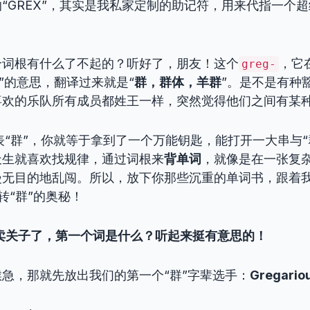
“GREX”，其实是我私家定制的助记符，用来代指一个
个词根有什么了不起的？听好了，朋友！这个
，它
greg-
herd”的意思，翻译过来就是“
群，群体，羊群
”。是不是有种
喜欢的乐队所有成员都姓王一样，突然觉得他们之间有某
表“群”，你就等于拿到了一个万能钥匙，能打开一大串与“
天生就喜欢找规律，通过词根来
背单词
，就像是在一张复
漫无目的地乱闯。所以，放下你那些沉重的单词书，跟着
玩转“群”的奥秘！
别卖关子了，第一个词是什么？听起来挺有意思的！
急，那就先放出我们的第一个“群”字辈选手：
Gregario