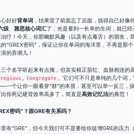
决心好好
背单词
，结果背了前面忘了后面，搞得自己好像得
六级
、
雅思核心词汇
了，光是看到一长串的生词，就已经
弃治疗！今天，你那幽默风趣（以及有点毒舌）的朋友，
的“GREX密码”，保证让你在单词的海洋里，不再是那
破浪的弄潮儿！
是三个名字听起来有点拽，但其实根正苗红、血脉相连的
,
。它们可不只是单纯的几个词，
gregious
Congregate
—一个让你一眼看穿“群”的本质，甚至可以举一反三，
可比你死记硬背效率高多了，简直是
高效记忆法
的典范！
GREX密码”？跟GRE有关系吗？
里有“GRE”，但今天我们可不是要给你徒增GRE的压力