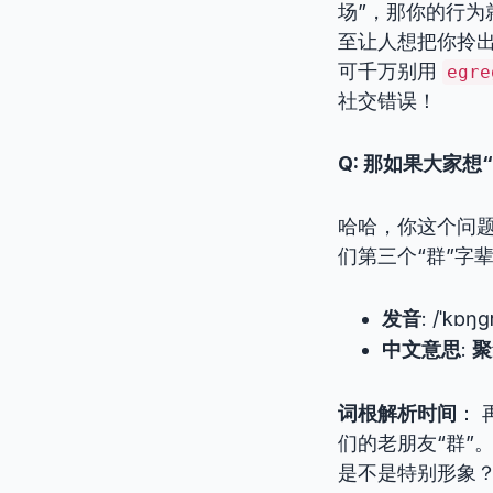
场”，那你的行
至让人想把你拎出
可千万别用
egre
社交错误！
Q: 那如果大家
哈哈，你这个问题
们第三个“群”字
发音
: /ˈkɒŋɡ
中文意思
:
聚
词根解析时间
： 
们的老朋友“群”
是不是特别形象