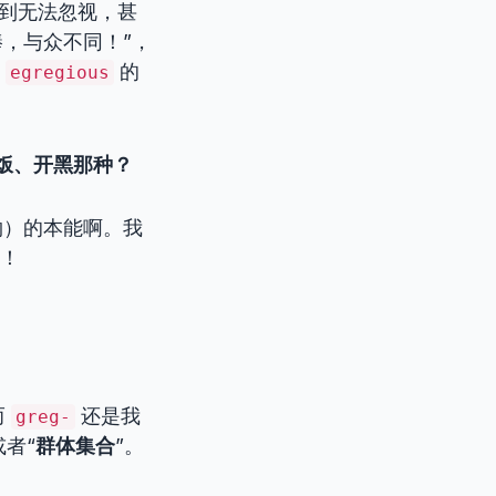
烂到无法忽视，甚
，与众不同！”，
个
的
egregious
约饭、开黑那种？
物）的本能啊。我
！
而
还是我
greg-
或者“
群体集合
”。