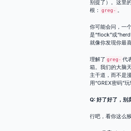
别提了）。这里的
根：
。
greg-
你可能会问，一
是“flock”或“
就像你发现你最
理解了
代
greg-
箱。我们的大脑
主干道，而不是
用“GREX密码”
Q: 好了好了，
行吧，看你这么猴