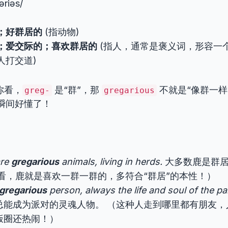
ɛəriəs/
；好群居的
(指动物)
；爱交际的；喜欢群居的
(指人，通常是褒义词，形容一
人打交道)
你看，
是“群”，那
不就是“像群一样
greg-
gregarious
瞬间好懂了！
are
gregarious
animals, living in herds.
大多数鹿是群居
你看，鹿就是喜欢一群一群的，多符合“群居”的本性！）
gregarious
person, always the life and soul of the pa
总能成为派对的灵魂人物。 （这种人走到哪里都有朋友，
饭圈还热闹！）