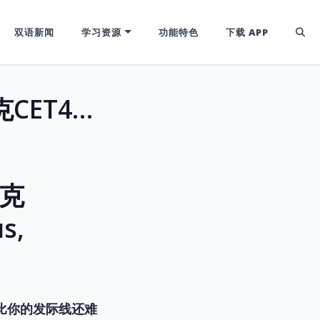
双语新闻
学习资源
功能特色
下载 APP
GREX密码：揭秘“群”的奥秘，轻松攻克CET4/6高频词Gregarious, Egregious, Congregate！
攻克
s,
比你的发际线还难