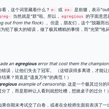
 你看，这个词里藏着什么？
或
是前缀，表示“out,
e-
ex-
当然就是“群”啦。所以，
的字面意思
greg-
egregious
g out from the flock
）。但是，朋友们，这个“脱颖而出
为犯了极大的错误，做了极其糟糕的事情，而“光荣”地从
made an
egregious
error that cost them the champion
的错误，让他们失去了冠军。 （这错误得多离谱，才能让
终结果？简直是“遗臭万年”的典范！）
gregious
example of censorship.
这是一个极其过分的
过分了，而是那种让人看到就想吐槽，想掀桌子的过分！
 如果你期末考试交了白卷，或者在全校师生面前表演了一