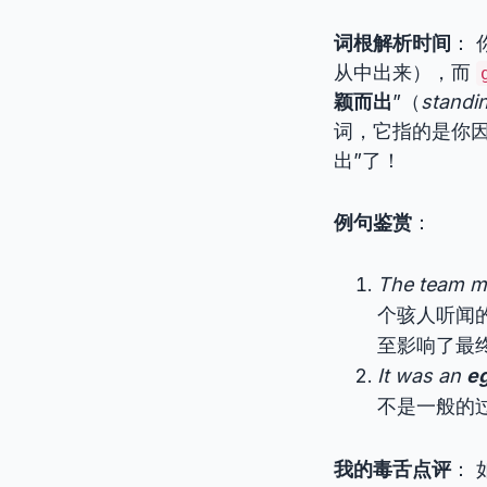
词根解析时间
：
从中出来），而
颖而出
”（
standin
词，它指的是你因
出”了！
例句鉴赏
：
The team 
个骇人听闻
至影响了最
It was an
e
不是一般的
我的毒舌点评
：