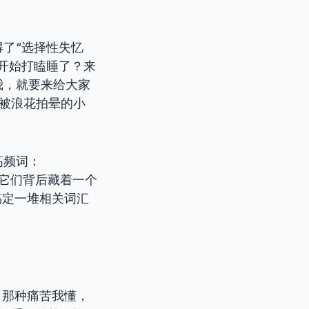
了“选择性失忆
开始打瞌睡了？来
我，就要来给大家
个被浪花拍晕的小
高频词：
它们背后藏着一个
搞定一堆相关词汇
（那种痛苦我懂，