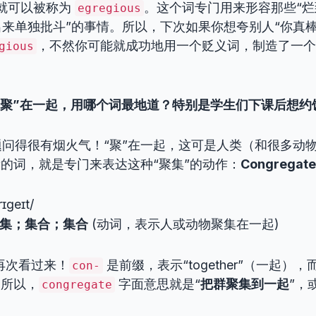
为就可以被称为
。这个词专门用来形容那些“
egregious
来单独批斗”的事情。所以，下次如果你想夸别人“你真棒
，不然你可能就成功地用一个贬义词，制造了一
gious
想“聚”在一起，用哪个词最地道？特别是学生们下课后想
问得很有烟火气！“聚”在一起，这可是人类（和很多动
辈的词，就是专门来表达这种“聚集”的动作：
Congregate
rɪɡeɪt/
集；集合；集合
(动词，表示人或动物聚集在一起)
再次看过来！
是前缀，表示“together”（一起），
con-
。所以，
字面意思就是“
把群聚集到一起
”，
congregate
？