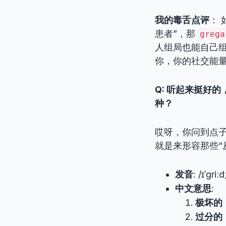
我的毒舌点评
：
患者”，那
grega
人组局也能自己组
你，你的社交能
Q: 听起来挺好
种？
哎呀，你问到点子
就是来形容那些“
发音
: /ɪˈɡriː
中文意思
:
极坏的
过分的