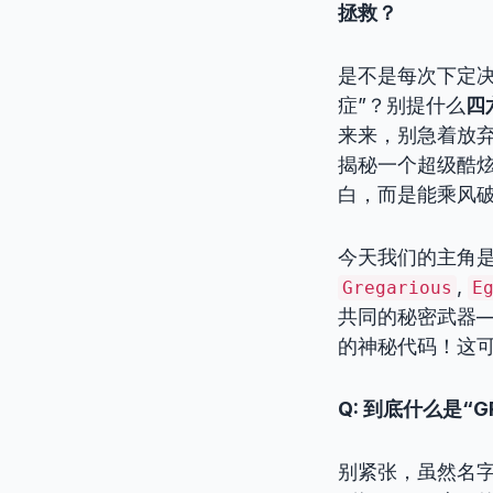
拯救？
是不是每次下定
症”？别提什么
四
来来，别急着放
揭秘一个超级酷炫
白，而是能乘风
今天我们的主角
,
Gregarious
E
共同的秘密武器—
的神秘代码！这
Q: 到底什么是“
别紧张，虽然名字