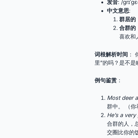
发音
: /ɡrɪˈɡ
中文意思
:
群居的
合群的
喜欢和
词根解析时间
： 
里”的吗？是不是
例句鉴赏
：
Most deer 
群中。 （
He’s a very
合群的人，
交圈比你的