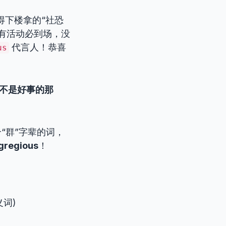
得下楼拿的“社恐
有活动必到场，没
代言人！恭喜
us
但不是好事的那
“群”字辈的词，
gregious
！
词)