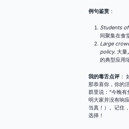
例句鉴赏
：
Students o
间聚集在食
Large crow
policy.
大量
的典型应用
我的毒舌点评
：
那恭喜你，你的
群里说：“今晚有
明大家并没有响
当真！）。记住，
选择！