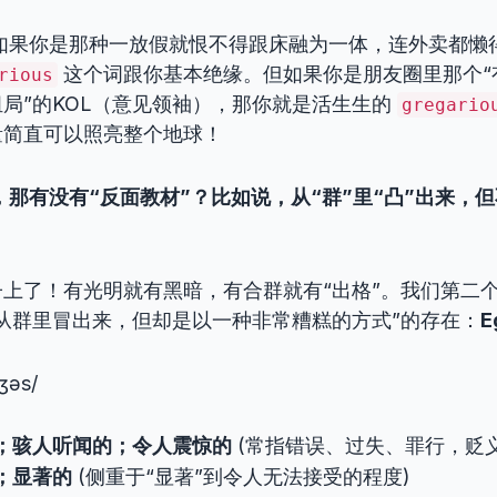
 如果你是那种一放假就恨不得跟床融为一体，连外卖都懒
这个词跟你基本绝缘。但如果你是朋友圈里那个“
rious
局”的KOL（意见领袖），那你就是活生生的
gregario
量简直可以照亮整个地球！
的，那有没有“反面教材”？比如说，从“群”里“凸”出来，
上了！有光明就有黑暗，有合群就有“出格”。我们第二个
从群里冒出来，但却是以一种非常糟糕的方式”的存在：
E
dʒəs/
；骇人听闻的；令人震惊的
(常指错误、过失、罪行，贬义
；显著的
(侧重于“显著”到令人无法接受的程度)