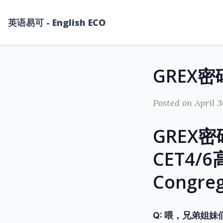
英语易可 - English ECO
Posted on April 3
GREX
CET4/6高
Congre
Q: 喂，兄弟姐