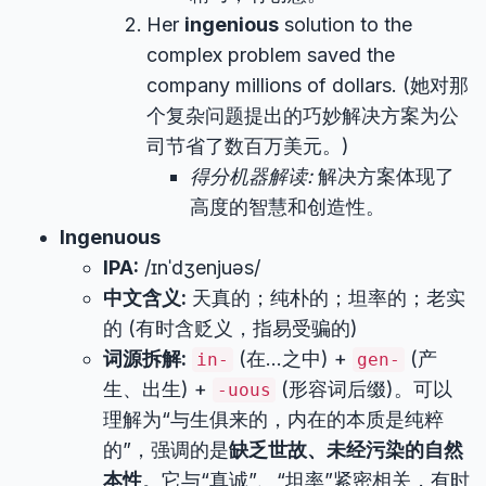
Her
ingenious
solution to the
complex problem saved the
company millions of dollars. (她对那
个复杂问题提出的巧妙解决方案为公
司节省了数百万美元。)
得分机器解读:
解决方案体现了
高度的智慧和创造性。
Ingenuous
IPA:
/ɪnˈdʒenjuəs/
中文含义:
天真的；纯朴的；坦率的；老实
的 (有时含贬义，指易受骗的)
词源拆解:
(在…之中) +
(产
in-
gen-
生、出生) +
(形容词后缀)。可以
-uous
理解为“与生俱来的，内在的本质是纯粹
的”，强调的是
缺乏世故、未经污染的自然
本性
。它与“真诚”、“坦率”紧密相关，有时