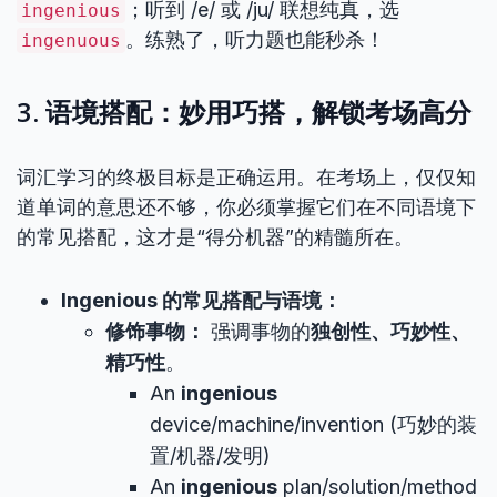
；听到 /e/ 或 /ju/ 联想纯真，选
ingenious
。练熟了，听力题也能秒杀！
ingenuous
3. 语境搭配：妙用巧搭，解锁考场高分
词汇学习的终极目标是正确运用。在考场上，仅仅知
道单词的意思还不够，你必须掌握它们在不同语境下
的常见搭配，这才是“得分机器”的精髓所在。
Ingenious 的常见搭配与语境：
修饰事物：
强调事物的
独创性、巧妙性、
精巧性
。
An
ingenious
device/machine/invention (巧妙的装
置/机器/发明)
An
ingenious
plan/solution/method