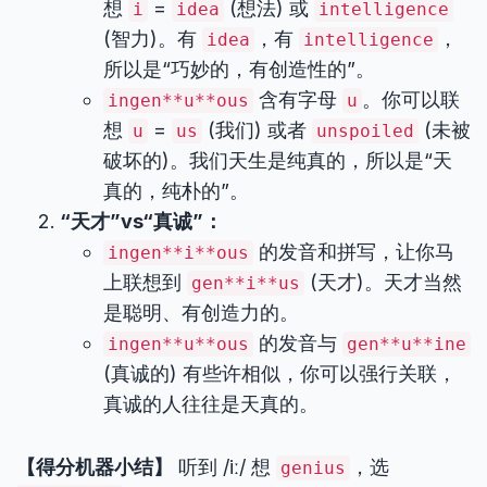
想
=
(想法) 或
i
idea
intelligence
(智力)。有
，有
，
idea
intelligence
所以是“巧妙的，有创造性的”。
含有字母
。你可以联
ingen**u**ous
u
想
=
(我们) 或者
(未被
u
us
unspoiled
破坏的)。我们天生是纯真的，所以是“天
真的，纯朴的”。
“天才”vs“真诚”：
的发音和拼写，让你马
ingen**i**ous
上联想到
(天才)。天才当然
gen**i**us
是聪明、有创造力的。
的发音与
ingen**u**ous
gen**u**ine
(真诚的) 有些许相似，你可以强行关联，
真诚的人往往是天真的。
【得分机器小结】
听到 /iː/ 想
，选
genius