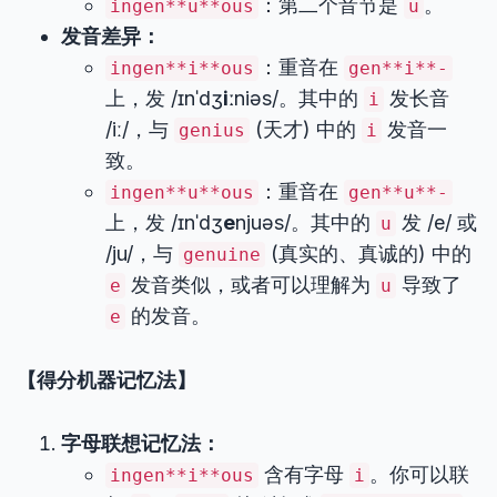
：第二个音节是
。
ingen**u**ous
u
发音差异：
：重音在
ingen**i**ous
gen**i**-
上，发 /ɪnˈdʒ
iː
niəs/。其中的
发长音
i
/iː/，与
(天才) 中的
发音一
genius
i
致。
：重音在
ingen**u**ous
gen**u**-
上，发 /ɪnˈdʒ
e
njuəs/。其中的
发 /e/ 或
u
/ju/，与
(真实的、真诚的) 中的
genuine
发音类似，或者可以理解为
导致了
e
u
的发音。
e
【得分机器记忆法】
字母联想记忆法：
含有字母
。你可以联
ingen**i**ous
i