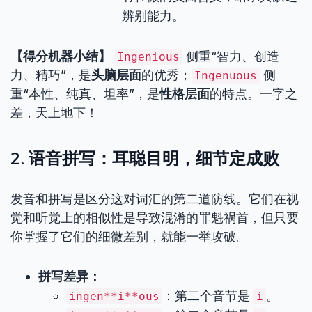
辨别能力。
【得分机器小结】
侧重“智力、创造
Ingenious
力、精巧”，是
头脑层面
的优秀；
侧
Ingenuous
重“本性、纯真、坦率”，是
性格层面
的特点。一字之
差，天上地下！
2. 语音拼写：耳聪目明，细节定成败
发音和拼写是区分这对词汇的第二道防线。它们在视
觉和听觉上的相似性是导致混淆的罪魁祸首，但只要
你掌握了它们的细微差别，就能一举攻破。
拼写差异：
：第二个音节是
。
ingen**i**ous
i