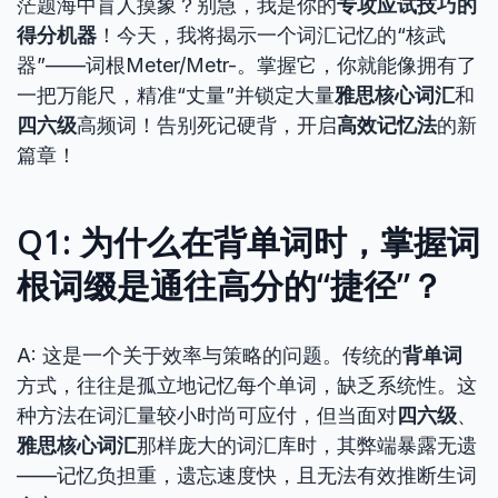
茫题海中盲人摸象？别急，我是你的
专攻应试技巧的
得分机器
！今天，我将揭示一个词汇记忆的“核武
器”——词根Meter/Metr-。掌握它，你就能像拥有了
一把万能尺，精准“丈量”并锁定大量
雅思核心词汇
和
四六级
高频词！告别死记硬背，开启
高效记忆法
的新
篇章！
Q1: 为什么在
背单词
时，掌握词
根词缀是通往高分的“捷径”？
A: 这是一个关于效率与策略的问题。传统的
背单词
方式，往往是孤立地记忆每个单词，缺乏系统性。这
种方法在词汇量较小时尚可应付，但当面对
四六级
、
雅思核心词汇
那样庞大的词汇库时，其弊端暴露无遗
——记忆负担重，遗忘速度快，且无法有效推断生词