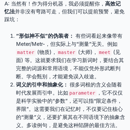
A: 当然有！作为得分机器，我必须提醒你，
高效记
忆法
并非没有弯路可走，但我们可以提前预警，避免
踩坑：
“形似神不似”的伪装者：
有些词看起来像带有
Meter/Metr-，但实际上与“测量”无关。例如
(物质)，
(大师)，
(见
matter
master
meet
面) 等。这就要求我们在学习新词时，要结合其
完整的词源和常用语境，不能仅凭外形武断判
断。学会甄别，才能避免误入歧途。
词义的引申和抽象化：
很多词根的含义会随着
时代发展而引申。比如
，它不仅仅
parameter
是科学实验中的“参数”，还可以指“限定条件，
界限”。这需要我们在记忆时，不仅要记住核心
的“测量”义，还要扩展其在不同语境下的抽象含
义。多读例句，是避免这种陷阱的最佳方法。