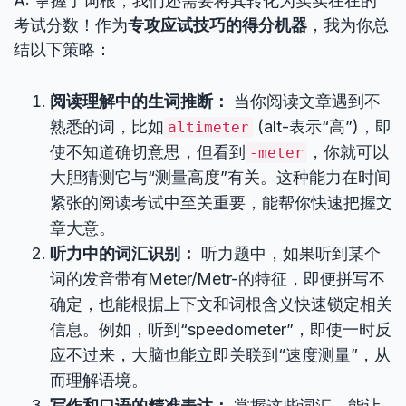
A: 掌握了词根，我们还需要将其转化为实实在在的
考试分数！作为
专攻应试技巧的得分机器
，我为你总
结以下策略：
阅读理解中的生词推断：
当你阅读文章遇到不
熟悉的词，比如
(alt-表示“高”)，即
altimeter
使不知道确切意思，但看到
，你就可以
-meter
大胆猜测它与“测量高度”有关。这种能力在时间
紧张的阅读考试中至关重要，能帮你快速把握文
章大意。
听力中的词汇识别：
听力题中，如果听到某个
词的发音带有Meter/Metr-的特征，即便拼写不
确定，也能根据上下文和词根含义快速锁定相关
信息。例如，听到“speedometer”，即使一时反
应不过来，大脑也能立即关联到“速度测量”，从
而理解语境。
写作和口语的精准表达：
掌握这些词汇，能让